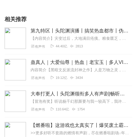
相关推荐
第九特区丨头陀渊演播丨搞笑热血都市丨伪戒丨VIP免费多人有声剧
【内容简介】灾变过后，大地满目疮痍。粮食匮乏，资源紧俏，局势混乱……一位从待规划区杀出来的青年，背对着漫天黄沙，孤身来到九区谋生，却不曾想偶然结识三五好友，一念...
44.40亿
2813
有声书
蛊真人｜大爱仙尊｜热血｜老宝玉｜多人VIP免费有声剧
内容简介【黑暗文反派流封神之作】人是万物之灵，蛊是天地真精。一个穿越者不断重生的故事。一个养蛊、炼蛊、用蛊的奇特世界。配音组（男角色）老宝玉旁白...
19.12亿
3434
有声书
大奉打更人丨头陀渊领衔多人有声剧|畅听全集|王鹤棣、田曦薇主演影视剧原著|卖报小郎君
【冒泡有奖】听说杨千幻那厮要与我一较高下，我许七安要开始装叉了！快进入声音播放页戳下方输入框，冒个泡偷偷告诉我，我要用哪些诗词才能胜过他？说得好的，有赏！202...
110.64亿
1754
有声书
【燃番啦】这游戏也太真实了丨爆笑废土霸榜神作丨紫襟剧社制作
>>更多好听不套路的燃情有声剧，尽在燃番啦剧场↓年度重磅推荐本专辑为VIP免费专辑每天上午10点5集更新，订阅可以听到最新内容哦！每周抽一个专辑五星优质评论送...