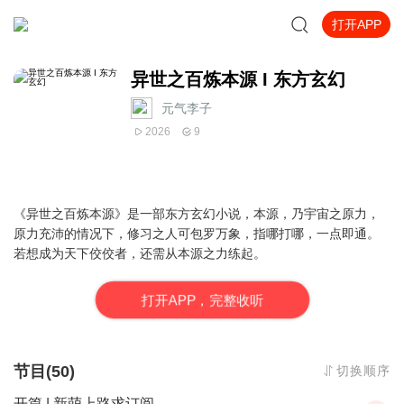
打开APP
异世之百炼本源 I 东方玄幻
元气李子
2026
9
《异世之百炼本源》是一部东方玄幻小说，本源，乃宇宙之原力，
原力充沛的情况下，修习之人可包罗万象，指哪打哪，一点即通。
若想成为天下佼佼者，还需从本源之力练起。
打
开
A
P
P，完整收听
节目(50)
切换顺序
开篇 | 新萌上路求订阅