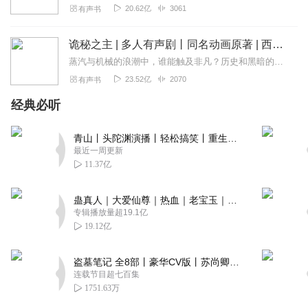
20.62亿
3061
有声书
诡秘之主 | 多人有声剧丨同名动画原著 | 西幻克苏鲁 | 乌贼作品
蒸汽与机械的浪潮中，谁能触及非凡？历史和黑暗的迷雾里，又是谁在耳语？我从诡秘中醒来，睁眼看见这个世界：枪械，大炮，巨舰，飞空艇，差分机；魔药，占卜，诅咒，倒吊人...
23.52亿
2070
有声书
经典必听
青山丨头陀渊演播丨轻松搞笑丨重生穿越丨古代权谋丨VIP免费 | 多人有声剧
最近一周更新
11.37亿
蛊真人｜大爱仙尊｜热血｜老宝玉｜多人VIP免费有声剧
专辑播放量超19.1亿
19.12亿
盗墓笔记 全8部丨豪华CV版丨苏尚卿&边江 领衔 多人有声剧丨冠声文化丨南派三叔
连载节目超七百集
1751.63万