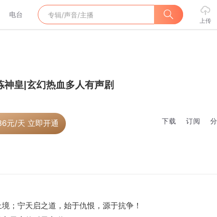
电台
上传
炼神皇|玄幻热血多人有声剧
下载
订阅
36
元/天 立即开通
止境；宁天启之道，始于仇恨，源于抗争！