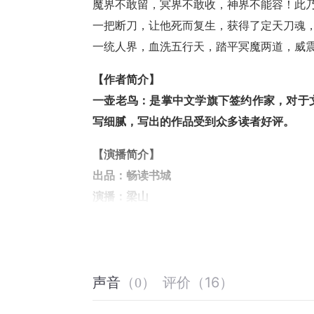
魔界不敢留，冥界不敢收，神界不能容！此
一把断刀，让他死而复生，获得了定天刀魂
一统人界，血洗五行天，踏平冥魔两道，威
【作者简介】
一壶老鸟：是掌中文学旗下签约作家，对于
写细腻，写出的作品受到众多读者好评。
【演播简介】
出品：畅读书城
演播：梁山
梁山：在地方省级电台台从事播主持工作近1
参与录制有声小说、广播剧。代表作《
杀神
评价
（
16
）
声音
（
0
）