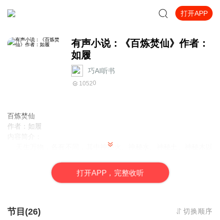
打开APP
有声小说：《百炼焚仙》作者：
如履
巧AI听书
0
1052
百炼焚仙
作者：如履
内容简介：
天生万物，各有不同，其中神秘火、神秘水、神秘土、神秘木以
及神秘金，均属于大道遁去的那一部分，从不以常态存在于天地之
间，万难被修真人士认知和掌控。有关它们的传闻，可谓是少之又
打
开
A
P
P，完整收听
少！
一个普通的外门弟子凌萧，机缘巧合得到了一种以鸟雀形态生存
于体内，没有丝毫攻击能力的神秘火焰。该雀焰不但喜好啄食天地
灵物，甚至还能将废宝废丹焚化还原为原始材料……
节目(26)
切换顺序
漫漫仙途神焰相伴，以火为辅妙术无双！