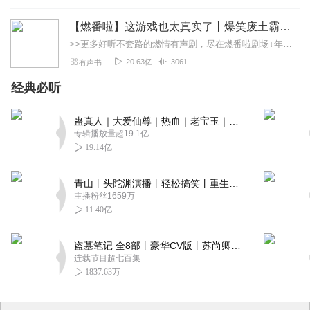
【燃番啦】这游戏也太真实了丨爆笑废土霸榜神作丨紫襟剧社制作
>>更多好听不套路的燃情有声剧，尽在燃番啦剧场↓年度重磅推荐本专辑为VIP免费专辑每天上午10点5集更新，订阅可以听到最新内容哦！每周抽一个专辑五星优质评论送...
20.63亿
3061
有声书
经典必听
蛊真人｜大爱仙尊｜热血｜老宝玉｜多人VIP免费有声剧
专辑播放量超19.1亿
19.14亿
青山丨头陀渊演播丨轻松搞笑丨重生穿越丨古代权谋丨VIP免费 | 多人有声剧
主播粉丝1659万
11.40亿
盗墓笔记 全8部丨豪华CV版丨苏尚卿&边江 领衔 多人有声剧丨冠声文化丨南派三叔
连载节目超七百集
1837.63万