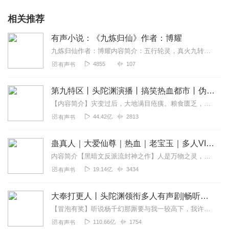
相关推荐
有声小说：《九炼归仙》作者：博耀
九炼归仙作者：博耀内容简介：五行轮灵，真火九转；九九归一，九炼归仙。双脚踏翻尘世浪，一肩担尽古今愁；仰天大笑登九仞，我辈岂是蓬蒿人？男儿立于当世，理...
4855
107
有声书
第九特区丨头陀渊演播丨搞笑热血都市丨伪戒丨VIP免费多人有声剧
【内容简介】灾变过后，大地满目疮痍。粮食匮乏，资源紧俏，局势混乱……一位从待规划区杀出来的青年，背对着漫天黄沙，孤身来到九区谋生，却不曾想偶然结识三五好友，一念...
44.42亿
2813
有声书
蛊真人｜大爱仙尊｜热血｜老宝玉｜多人VIP免费有声剧
内容简介【黑暗文反派流封神之作】人是万物之灵，蛊是天地真精。一个穿越者不断重生的故事。一个养蛊、炼蛊、用蛊的奇特世界。配音组（男角色）老宝玉旁白...
19.14亿
3434
有声书
大奉打更人丨头陀渊领衔多人有声剧|畅听全集|王鹤棣、田曦薇主演影视剧原著|卖报小郎君
【冒泡有奖】听说杨千幻那厮要与我一较高下，我许七安要开始装叉了！快进入声音播放页戳下方输入框，冒个泡偷偷告诉我，我要用哪些诗词才能胜过他？说得好的，有赏！202...
110.66亿
1754
有声书