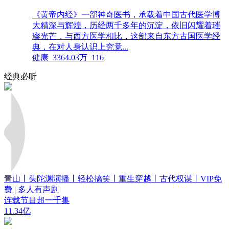
《黄帝内经》一部神奇医书，承载着中国古代医学博
大精深与辉煌，历经两千多年的沉淀，依旧闪耀着璀
璨光芒，与西方医学相比，这部来自东方古国医学经
典，在对人身认识上究竟...
健康
3364.03万
116
经典必听
青山丨头陀渊演播丨轻松搞笑丨重生穿越丨古代权谋丨VIP免
费 | 多人有声剧
连载节目超一千集
11.34亿