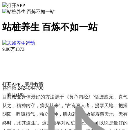
打开APP
站桩养生 百炼不如一站
志诚养生运动
9.86万
1373
打
开
A
P
P，完整收听
咨询微 2424044700
节目(18)
目前改变身体最好的方法源于《黄帝内经》“恬澹虚无，真气
从之，精神内守，病安从来”，“古有真人者，提挈天地，把握
阴阳，呼吸精气，独立守神，肌肉若一，故能寿蔽天地，无有
终时，此其道生”。这是最早对站桩的记录，可以说是最好的