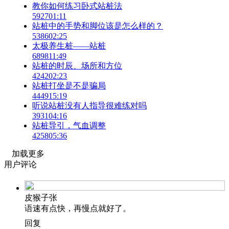
教你如何练习卧式站桩法
5927
01:11
站桩中的手势和脚位该是怎么样的？
5386
02:25
太极养生桩——站桩
6898
11:49
站桩的时辰、场所和方位
4242
02:23
站桩打坐是不是骗局
4449
15:19
听说站桩没有人指导很难练对吗
3931
04:16
站桩导引，气血调整
4258
05:36
加载更多
用户评论
皮猴子张
语速有点快，再慢点就好了。
回复