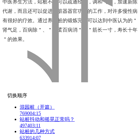
中医养生方法，
站桩不仅可以疏通经络，调和气血，加速新陈
代谢，而且还可以促进各脏器器官功能的工作，对许多慢性病
有很好的疗效。通过养生桩的锻炼完全可以达到中医认为的＂
肾气足，百病除＂、＂筋柔百病消＂、＂筋长一寸，寿长十年
＂的效果。
切换顺序
混园桩（开篇）
7690
04:15
站桩抖动和摇晃正常吗？
4974
03:11
站桩的几种方式
6339
14:07