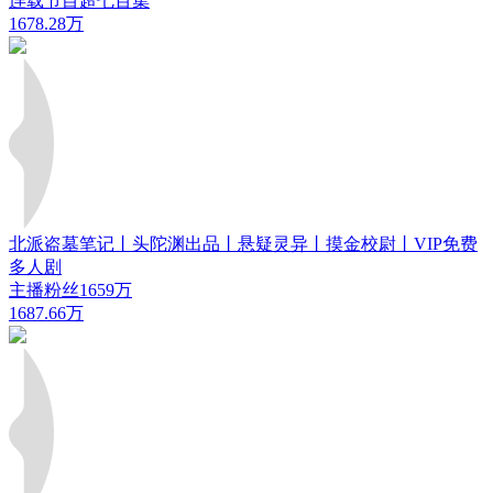
连载节目超七百集
1678.28万
北派盗墓笔记丨头陀渊出品丨悬疑灵异丨摸金校尉丨VIP免费
多人剧
主播粉丝1659万
1687.66万