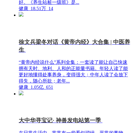
好。《养生站桩一级班》是...
健康
18.51万
14
徐文兵梁冬对话《黄帝内经》大合集 | 中医养
生
“黄帝内经说什么”系列全集：一套读了能让自己快速
拥有天时、地利、人和的正能量书籍。年轻人读了能
更好地懂得处事养身，变得强大；中年人读了会放下
得失，随心所欲；老年...
健康
1.05亿
651
大中华寻宝记· 神兽发电站第一季
在日常生活中，常常有一些看似琐碎、平常的事物，