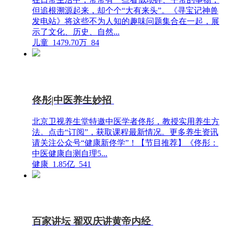
但追根溯源起来，却个个“大有来头”。《寻宝记神兽
发电站》将这些不为人知的趣味问题集合在一起，展
示了文化、历史、自然...
儿童
1479.70万
84
佟彤|中医养生妙招
北京卫视养生堂特邀中医学者佟彤，教授实用养生方
法。点击“订阅”，获取课程最新情况。更多养生资讯
请关注公众号“健康新佟学”！【节目推荐】《佟彤：
中医健康自测自理5...
健康
1.85亿
541
百家讲坛 翟双庆讲黄帝内经