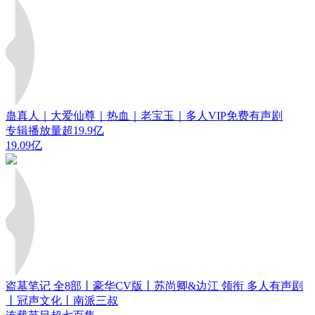
蛊真人｜大爱仙尊｜热血｜老宝玉｜多人VIP免费有声剧
专辑播放量超19.9亿
19.09亿
盗墓笔记 全8部丨豪华CV版丨苏尚卿&边江 领衔 多人有声剧
丨冠声文化丨南派三叔