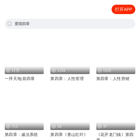
打开APP
爱国四章
11万
1254
1126
一拜天地|前四章
第四章：人性管理
第四章：人性营销
753
58
37
第四章：减法系统
第四章《香山红叶》
《花开龙门镇》第四