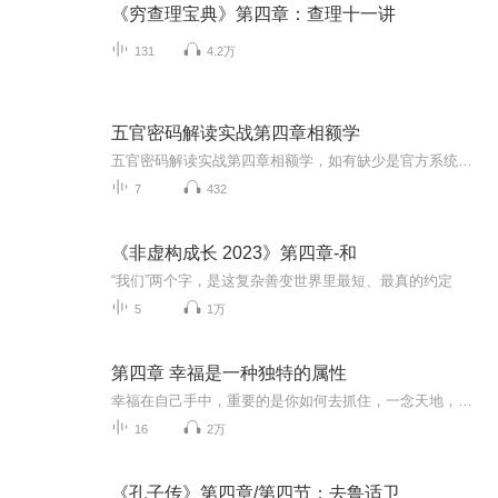
《穷查理宝典》第四章：查理十一讲
131
4.2万
五官密码解读实战第四章相额学
五官密码解读实战第四章相额学，如有缺少是官方系统删除，后期发现会补上，记得收藏关注
7
432
《非虚构成长 2023》第四章-和
“我们”两个字，是这复杂善变世界里最短、最真的约定
5
1万
第四章 幸福是一种独特的属性
幸福在自己手中，重要的是你如何去抓住，一念天地，一念地狱
16
2万
《孔子传》第四章/第四节：去鲁适卫