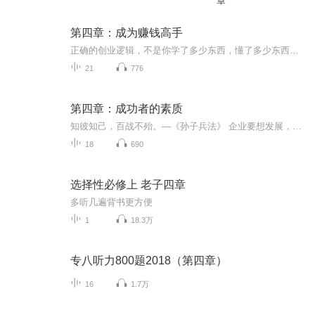
章
第四章：成为赚钱高手
正确的创业逻辑，不是你学了多少东西，懂了多少东西，不是你拥有多少东西，而是看你成天卖了多长时间，在多少个流量平台卖，卖了多少个单子出去。
21
776
第四章：成功者的素质
知彼知己，百战不殆。—《孙子兵法》 企业要想发展，很简单，要人民拥护，就必须为人民办事。 ——陈昌文
18
690
选择性必修上 老子四章
多听几遍背书更方便
1
18.3万
专八听力800题2018（第四章）
16
1.7万