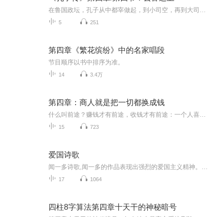
在鲁国政坛，孔子从中都宰做起，到小司空，再到大司寇，最后“行摄相事”一路推行自己的政治方略，可谓游刃有余，一帆风顺。但由于“堕三都”一事，令季桓子警惕起来，他猛然醒悟到孔子采取的一系列政治措施，都是在增强公室的实力，削弱他季孙氏和叔孙氏...
5
251
第四章《繁花缤纷》中的名家唱段
节目顺序以书中排序为准。
14
3.4万
第四章：商人就是把一切都换成钱
什么叫前途？赚钱才有前途，收钱才有前途：一个人喜欢讲废话，他就是一个没有什么前途的人。您只有赚到钱，才是最有前途的。您脑袋里就奔着钱去，就有前途了。 ——陈昌文
15
723
爱国诗歌
闻一多诗歌,闻一多的作品表现出强烈的爱国主义精神。他的爱国诗，就是他的爱国热血“流在笔尖，流在纸上”的结晶。突然晴天里一个霹雳爆一声：咱们的中国！”闻一多的作品表现出强烈的爱国主义精神。他的爱国诗，就是他的爱国热血“流在笔尖，流在纸上”的...
17
1064
四柱8字算法第四章十天干的神秘暗号