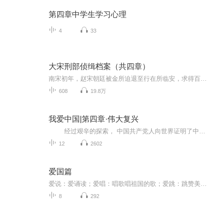
第四章中学生学习心理
4
33
大宋刑部侦缉档案（共四章）
南宋初年，赵宋朝廷被金所迫退至行在所临安，求得百年偏安。襄阳孤女幕清颜本想投奔在临安府做捕头的叔父，不料叔父卷进嘉王赵扩之师黄裳被杀案且失踪。慕清颜无意中接到叔父留下的密信，从而陷入一桩桩谜案之中，与负责破案的大宋才子韩致远由最初对彼此...
608
19.8万
我爱中国|第四章·伟大复兴
经过艰辛的探索， 中国共产党人向世界证明了中国特色的社会主义道路的正确，中华民族正在以前所未有的激情和动力，奋斗在中华复兴的伟大道路上。这里，为您讲述一个民族的奋斗史。用一个个鲜活的故事，告诉你中华儿女在伟大复兴的道路上，用自己的双手和智慧，创造了又一个繁荣昌盛的中华盛世。...
12
2602
爱国篇
爱说：爱诵读；爱唱：唱歌唱祖国的歌；爱跳：跳赞美祖国的舞；这里的“说‘’就说我热爱祖国的情怀。
8
292