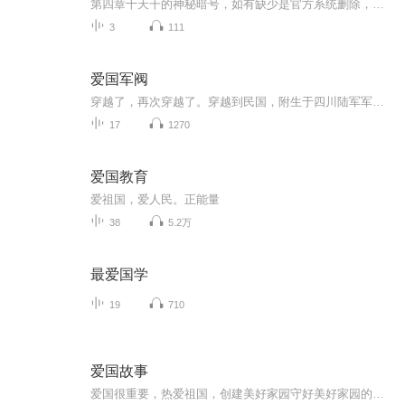
第四章十天干的神秘暗号，如有缺少是官方系统删除，后期发现会补上，记得收藏关注
3
111
爱国军阀
穿越了，再次穿越了。穿越到民国，附生于四川陆军军官学校一个可怜学生身上。环顾四周，一片茫茫。既然穿越到军阀混战的时代，作为军校毕业生，那就开始征战吧。为了建立和谐社会，用前世所学的知识，为建立真正的和谐社会而征战。
17
1270
爱国教育
爱祖国，爱人民。正能量
38
5.2万
最爱国学
19
710
爱国故事
爱国很重要，热爱祖国，创建美好家园守好美好家园的重要性