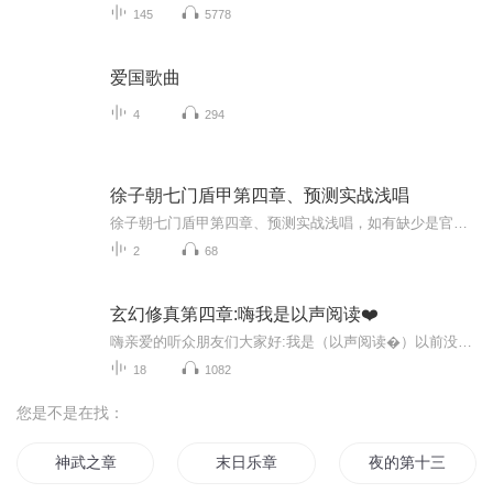
145
5778
爱国歌曲
4
294
徐子朝七门盾甲第四章、预测实战浅唱
徐子朝七门盾甲第四章、预测实战浅唱，如有缺少是官方系统删除，后期发现会补上，记得收藏关注
2
68
玄幻修真第四章:嗨我是以声阅读❤️
嗨亲爱的听众朋友们大家好:我是（以声阅读�）以前没事喜欢看看书，现在没事喜欢上了听书的感觉一边做事一边听书�
18
1082
您是不是在找：
神武之章
末日乐章
夜的第十三章