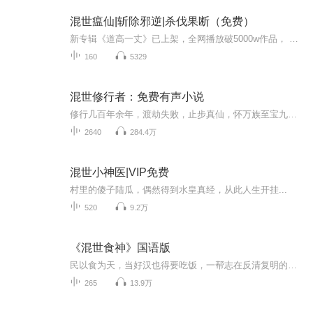
混世瘟仙|斩除邪逆|杀伐果断（免费）
新专辑《道高一丈》已上架，全网播放破5000w作品， 点击收听
160
5329
混世修行者：免费有声小说
修行几百年余年，渡劫失败，止步真仙，怀万族至宝九天神石重生地球，怀倾家荡产之仇、家破之恨、亡妻之痛、前世恩怨，今世血债血偿！ 力压各方大佬，碾压豪门世家，弹指间覆灭古老门派，金钱，美女，权利，不过一念之间。 且看主角如何在一个个只手遮天的...
2640
284.4万
混世小神医|VIP免费
村里的傻子陆瓜，偶然得到水皇真经，从此人生开挂...
520
9.2万
《混世食神》国语版
民以食为天，当好汉也得要吃饭，一帮志在反清复明的洪门兄弟本以为自己是干了一件轰轰烈烈的大事，到头来却掉进一个又一个圈套。终于有一天看透世态炎凉，修仙而去。
265
13.9万