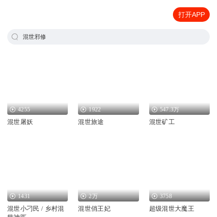
打开APP
混世邪修
4255
1922
547.3万
混世屠妖
混世旅途
混世矿工
1431
2万
3758
混世小刁民 / 乡村混
混世俏王妃
超级混世大魔王