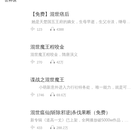
世神医
【免费】混世痞后
她是天楚国五王府的嫡女，生母早逝，生父冷淡，继母陷害，祖母不喜，公主妒恨。 他是虽是晋王朝皇上，却无实权，奸臣狂妄，百姓疾苦，国内动乱，军报不断，世人皆称他为：“苛政庸君” 终有一日，国家处于水火之中，他被迫向天楚国和亲。 ...
123
4388
混世魔王程咬金
混世魔王程咬金，隋唐演义
270
42万
谍战之混世魔王
小萌新意外进入力行社特务处， 唯一能力，就是可以准确分辨出谁是隐藏的日本人。 其他都不懂…… 结果，走着走着，似乎走歪了？ ……
1746
69.6万
混世瘟仙|斩除邪逆|杀伐果断（免费）
新专辑《道高一丈》已上架，全网播放破5000w作品，点击收听
433
288.2万