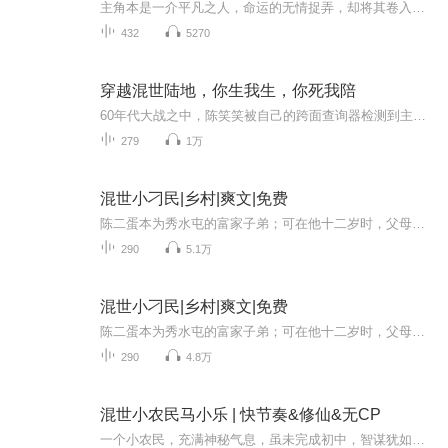
主角本是一介平凡之人，命运的无情捉弄，却将其卷入修仙的惊涛骇浪。机缘巧合下，主角邂逅失传已久的毒仙传承，自此，踏上一条满布荆棘的逆袭征途。那毒仙传承，仿若潘多拉魔盒，释放出无尽神秘力量。在这玄幻修真的广袤天地，毒药不再仅是夺人性命的凶器...
432
5270
穿越混世陆地，你生我生，你死我陪
60年代大战之中，陈笑笑被自己的跨面查询器检测到主人的性命攸关，自作主打开转移功能，随机把主人转移到了兽世来了。第一个遇见的人，南星部族的族人，叶祖文。可是他们第一次见面，叶祖文被人下了催情药…………第一次见面，而且还是个陌生男人，居然…...
279
1万
混世小刁民|乡村|爽文|免费
陈二蛋本为秀水屯的富家子弟；可在他十二岁时，父母被人陷害不幸离世；原本自己不是傻子，却因为一场突发车祸，撞坏了脑神经，成了半傻子。姐姐为了照顾他耽误了自己的终身；无不庆幸跌落枯井，从此医武传承闯荡半世，手到病除追女神！隐忍还是复仇，都看...
290
5.1万
混世小刁民|乡村|爽文|免费
陈二蛋本为秀水屯的富家子弟；可在他十二岁时，父母被人陷害不幸离世；原本自己不是傻子，却因为一场突发车祸，撞坏了脑神经，成了半傻子。姐姐为了照顾他耽误了自己的终身；无不庆幸跌落枯井，从此医武传承闯荡半世，手到病除追女神！隐忍还是复仇，都看...
290
4.8万
混世小农民马小乐 | 快节奏&修仙&无CP
一个小农民，充满神秘气息，虽未完成初中，智谋犹如幽影般敏锐。凭借其巧妙的策略，他在暗潮涌动的世界中谋取不寻常的成功……