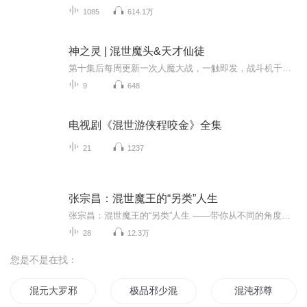
1085
614.1万
神之灵 | 混世魔头&天才仙徒
第十集后每周更新一次人魔大战，一触即发，战斗机千明和医疗兵奶妈木灵配合起来无人可挡，魔挡杀魔。魔族大魔王遥落亲自挂帅，坐镇后方。人人都想诛杀无恶不作的混世魔王，可世人不知，大魔王曾经也是有血有肉的神。这世上本无人神魔的贵贱之分。回忆渐渐...
9
648
电视剧《混世游侠程咬金》全集
21
1237
张宗昌：混世魔王的“另类”人生
张宗昌：混世魔王的“另类”人生 ——带你从不同的角度认识张宗昌这是一部关于张宗昌的音频课程，我们站在客观的立场上，带你破解张宗昌背后的秘密。历史解密坊将一人分饰多角，生动演绎不同场景，了解这位充满传奇，充满争议的民国军阀。精心选取28个精...
28
12.3万
您是不是在找：
混元大罗邪圣
极品邪少混异世
混沌邪尊