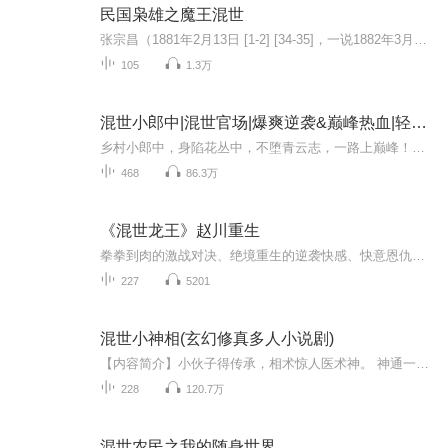
民国枭雄之魔王混世
张宗昌（1881年2月13日 [1-2] [34-35]，一说1882年3月4日 [39]—1932年9月3日），字效坤，山东省人。 奉系军阀头目之一，长期盘踞山东 清光绪二十五年（1899年）赴东北谋生。武昌起义后，亲率百余人投山东民军都督胡瑛，任光复军骑兵独立团团长。1913...
105
1.3万
混世小郎中|混世官场|爆爽逆袭&巅峰热血|轻松搞笑
乡村小郎中，身陷花丛中，不堕青云志，一路上巅峰！热血多人剧，混世官场中！在一个遥远美丽的小山村，成年男人【↑欢迎订阅↑】全部出去打工挣钱了，留在家里不是没了牙的老男人，就是还在怀抱里嗷嗷待哺的、毛还没长齐的小男人。十七八岁的许子陵就是这...
468
86.3万
《混世龙王》赵川重生
拳拳到肉的激战对决、绝境重生的逆袭快感、快意恩仇的复仇之路，搭配紧凑剧情与细腻演绎，让听众沉浸式亲历赵川夺回一切的热血征程。从手术室的剧痛到龙威觉醒的霸气，从忍辱负重到叱咤风云，每一段剧情都扣人心弦，每一个转折都超乎期待。
227
5201
混世小神相(玄幻修真多人小说剧)
【内容简介】小伙子得传承，相术惊人医术神。 神通一显发财快，惩恶扬善功德增。 功德金身一旦成，三界之内我独尊。 小屌丝吕良被女友抛弃，偶得大罗金仙吕洞宾的传承，从此逆势崛起。【作者简介】作者：九头虫，网站专栏作者，笔下人物饱满，情节一波三折...
228
120.7万
混世农民之我的随身世界