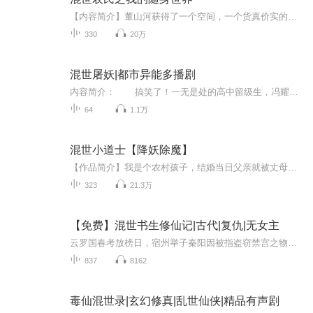
【内容简介】董山河获得了一个空间，一个货真价实的世界，从此他的生活被彻底改变！你想要一匹汗血宝马，我立马给你捉一匹来；你想要一只千年人参，这个容我找找；什么？你想要一只熊猫？嘘，小声点......【作者/主播简介】作者：终极黑洞，网络小说作家，...
330
20万
混世屠妖|都市异能多播剧
内容简介： 搞笑了！一无是处的高中留级生，冯耀，除了作为屌丝的一员被现实无限蹂躏外，剩下的就只有那些青春的躁动、本能的追逐了。特别是在这个春（动物.....）的季节…… 本小说剧情跌宕起伏，综合了都市、言情、逗比、异能、穿越之精华，各种奇遇与升级打怪使主人公直达异能巅峰拯救苍生，最终抱得美人归。作者/主播简介： FaceLive声视工作室专业制作原创有声作品，《混世屠妖》是由FaceLive团队历经数月精心打造的一场听觉盛宴。...
64
1.1万
混世小道士【降妖除魔】
【作品简介】我是个农村孩子，结婚当日父亲就被丈母娘折磨至死，被师父收为徒弟，成了一个专门降妖除魔的小道士……【作者&主播】作者：曼陀罗小紫人主播：石头说话【购买须知】1、本作品为付费有声书，前30集为免费试听，后续需要购买收听，每集0.2元，可...
323
21.3万
【免费】混世书生修仙记|古代|复仇|无女主
云罗国春考放榜日，宿州举子秦阳因被指盗窃禁宫之物遭公差抓捕。他本是恶名在外的混世书生，却曾善心救助孤女肖月儿。危难之际，灰袍老者郝仙师现身，秦阳得他搭救后，决心跟随其踏上修仙之路，以实现杀皇帝的目标。
837
8162
毒仙混世录|玄幻修真|乱世仙侠|精品有声剧