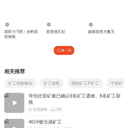
1431
2.07万
3758
混世小刁民 / 乡村混
混世俏王妃
超级混世大魔王
世神医
换一批
相关推荐
矿工也能修仙
矿工雄风
我的矿工不旷工
宇宙矿工
哥伦比亚矿难已确认9名矿工遇难、6名矿工获
救
红星新闻
231
461#被当成矿工