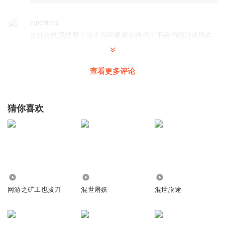
supertreeg
这什么狗屁结局？这个房间是谁创造的？不停的玩游戏玩自
己？
回复
2023-03-18
2
查看更多评论
何求_ay
这音乐我也是醉了
猜你喜欢
回复
2022-03-18
2
8.13万
4255
1922
网游之矿工也拔刀
混世屠妖
混世旅途