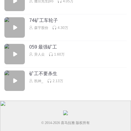
撒旦先生pro
4.05万
74矿工车轮子
森宇股份
4.30万
059 最强矿工
异人众
1.60万
矿工不要杀生
凯神_
2.13万
© 2014-
2026
喜马拉雅 版权所有