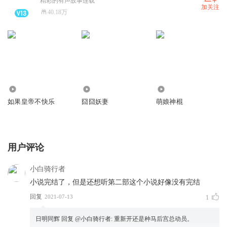
精彩的有声故事连载
加关注
40.18万
4.45万
1.37万
31.23万
如果皇帝不快乐
囧囧妖妻
萌娘神棍
用户评论
小白骑行者
小说完结了，但是还想听第二部这个小说好像没有完结
回复
2021-07-13
1
日明同辉
回复 @
小白骑行者
:
重新开还是种马后宫总动员。