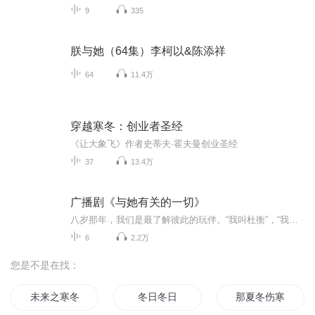
9
335
朕与她（64集）李柯以&陈添祥
64
11.4万
穿越寒冬：创业者圣经
《让大象飞》作者史蒂夫·霍夫曼创业圣经
37
13.4万
广播剧《与她有关的一切》
八岁那年，我们是最了解彼此的玩伴。“我叫杜衡”，“我叫三七”。十五岁那年，我用一首顾城的诗，了结了她十年的天真无邪。却因为我的一个玩笑而不了了之。十八岁那年，我们因为高考而各奔东西。或许是因为年少，我们在彼此的恋情中仍为对方在心底留了一...
6
2.2万
您是不是在找：
未来之寒冬
冬日冬日
那夏冬伤寒