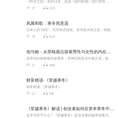
《时光之轮》系列11本，高居《纽约时报》排行榜首，轰动21国，全球总销量超过40000000册。严冬的核心中生出冬之心骑乘着一匹名为死亡的黑马兰德和明隐密地穿行于各国凯苏安不动声色地跟随菲儿和麦玎意外被俘佩林失去理智……霄辰人兵临艾博达，神秘的九月...
37
1171
风雅和歌：寒冬雨意遥
日本人的“诗经”，写尽和式传统、美学的大和之歌！和歌经典精选集 附多幅浮世绘名作。翻译家 郑民钦数十年精心编译、注释、赏析。中日对照，扫码可听。收录纪贯之、柿本人麻吕、在原业平、西行法师、和泉式部、小野小町、石川啄木等从平民到皇室贵族众多歌人佳作。
78
5210
他与她：从荣格观点探索男性与女性的内在旅程
你寻找的救赎都在故事里，而神话则是当中最古老，最动人的，它是心灵的解刨学。作者罗伯特•强森分别使用三个不同的神话来解读男性、女性、与两性的亲密关系。神话汇聚了人类心灵的结晶，阅读它，我们就阅读了自己…
17
1862
财富精读-《穿越寒冬》
财富精读-《穿越寒冬》
11
548
《穿越寒冬》解读 | 创业者如何在资本寒冬中生存？
这本书关于什么？《穿越寒冬》是创业者的融资策略与独角兽思维指南，由硅谷知名创业教父史蒂文·霍夫曼所著。书中不仅分享了初创企业走向成功的秘诀，还探讨了如何在资本寒冬中生存并蓬勃发展。在该专辑里，你将听到：1. 初创企业如何创造并保持宝贵价值。...