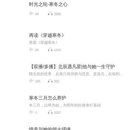
时光之轮-寒冬之心
44
2586
再读《穿越寒冬》
再度《穿越寒冬》
20
1315
【双播/多播】北辰遇凡星|他与她一生守护
顾北辰的世界，从来只有排挤与恶意。是洛凡，在福利院伸出手，予他温暖，一场始于福利院的相遇，一段用一生守护的爱恋。孤星遇微光，余生皆圆满。
105
302
寒冬三月怎么养护
冬三月，以终为始，为明年的好身体打基础
2
3337
情牵与她的烟火缱绻