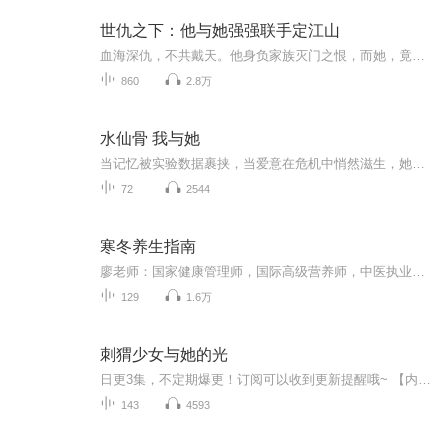
世仇之下：他与她强强联手定江山
血海深仇，不共戴天。他身负家族灭门之恨，而她，竟是仇人的女儿。世人皆道这是虐恋开局，他们却偏要逆天改命。敢爱敢恨，智商在线，从乡野到朝堂，从保家卫国到夺嫡之路，强强联合，直呼过瘾！这不是虐恋，这是势均力敌的爱情与并肩而立的传奇。
860
2.8万
水仙骨 我与她
当记忆被实验数据裹挟，当爱意在危机中悄然滋生，她们的宿命，早已被刻进尾戒的“澜悦”二字里。 璃若澜，长发温柔，却被母亲的实验秘密困住；邢悦，隐忍坚韧，背负着家族阴谋与身体的伤痛。两人在一次次生死危机中，从试探到信任，从守护到深情相拥。 实...
72
2544
寒冬养生指南
廖老师：国家健康管理师，国际高级营养师，中医执业药师，国医大师弟子。擅长用中医食疗法+营养学调理亚健康，全网超过200万粉丝，养生节目专辑总播放量超过2亿次。有问题可私信咨询，送你见面礼：《日常养生160道中医食疗方》。联系方式，到第8、18、28、...
129
1.6万
刺猬少女与她的光
日更3集，不定期爆更！订阅可以收到更新提醒哦~ 【内容简介】 动物科学系的林知夏，是只浑身带刺的姑娘。家境普通、父母离异让她习惯用冷漠伪装柔软，唯独对刺猬倾尽温柔——就像守护另一个自己。野外实习的意外相遇，让她撞见了温润如玉的研一学长沈砚。...
143
4593