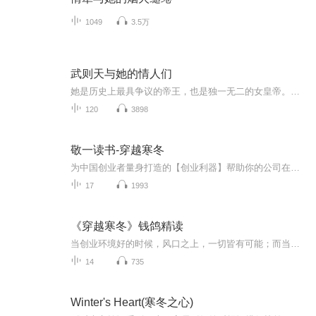
1049
3.5万
武则天与她的情人们
她是历史上最具争议的帝王，也是独一无二的女皇帝。武则天的一生，是权谋的较量，是治国的智慧，更是女性冲破桎梏的呐喊。这张专辑不洗白不抹黑，带你还原一个真实鲜活的一代女皇！
120
3898
敬一读书-穿越寒冬
为中国创业者量身打造的【创业利器】帮助你的公司在众多初创企业中脱颖而出，成为独角兽
17
1993
《穿越寒冬》钱鸽精读
当创业环境好的时候，风口之上，一切皆有可能；而当凛冬将至、风口不再、客户不买单的时候，只有具备独角兽思维、懂得为寒冬储备能量的人，才能从众多初创企业中脱颖而出，穿越寒冬！在这本书中，作者霍夫曼向我们展示了初创企业走向成功的秘诀。他详述了...
14
735
Winter's Heart(寒冬之心)