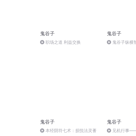
鬼谷子
鬼谷子
职场之道 利益交换
鬼谷子纵横智
鬼谷子
鬼谷子
本经阴符七术：损悦法灵蓍
见机行事—