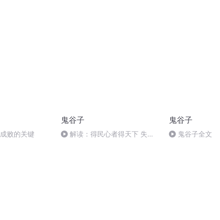
亮精心择官（欢迎订阅专辑）
损兑、持枢、中
鬼谷子
鬼谷子
是成败的关键
解读：得民心者得天下 失民
鬼谷子全文
心者失天下