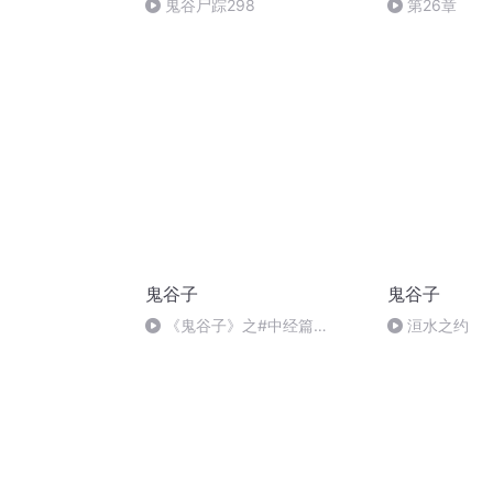
鬼谷尸踪298
第26章
鬼谷子
鬼谷子
《鬼谷子》之#中经篇
洹水之约
#（完）