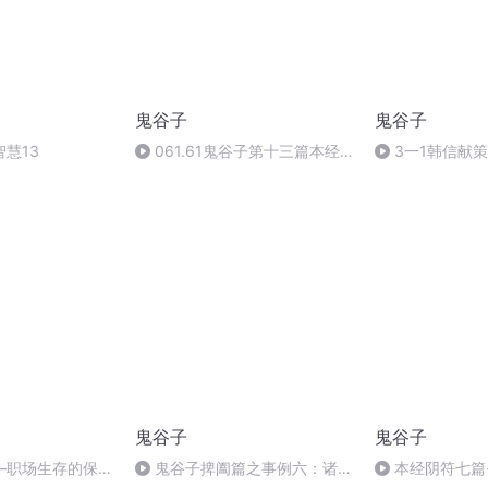
鬼谷子
鬼谷子
慧13
061.61鬼谷子第十三篇本经
3一1韩信献策
阴符七篇7损兑法灵蓍
鬼谷子
鬼谷子
—职场生存的保护
鬼谷子捭阖篇之事例六：诸葛
本经阴符七篇