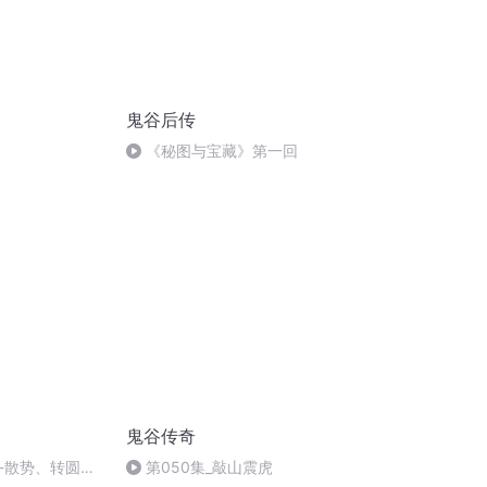
鬼谷后传
《秘图与宝藏》第一回
鬼谷传奇
-散势、转圆、
第050集_敲山震虎