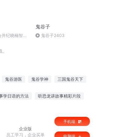
鬼谷子
圆合并纪晓楠智全
鬼谷子2403
载。
鬼谷游医
鬼谷学神
三国鬼谷天下
鬼谷子的局
鬼谷天下
鬼谷新界
事学日语的方法
听恐龙讲故事精彩片段
搜索大人听的故事
刘备故事全集在线听
手机端
企业版
员工学习，企业买单
电脑端