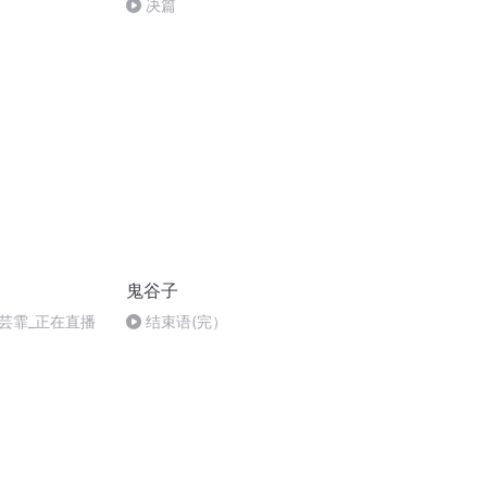
决篇
鬼谷子
芸霏_正在直播
结束语(完）