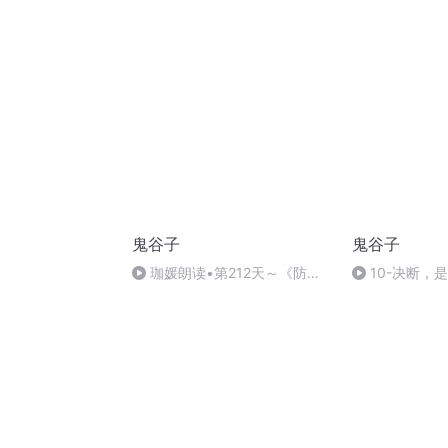
伞
鬼谷子
鬼谷子
珈媛朗读•第212天～《防微
10-决断，
杜渐•预见是最好的防范》