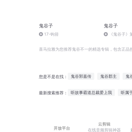
鬼谷子
鬼谷子
17-钩箝
《鬼谷子》第
喜马拉雅为您推荐鬼谷不一的精选专辑，包含正品
鬼谷郭嘉传
鬼谷郡主
鬼
您是不是在找：
三国之鬼谷传奇
异世鬼谷
听故事霸道总裁爱上我
听属
最新搜索推荐：
咕咚来了的故事现在听
狐狸
说故事听故事助眠的软件
大
云剪辑
开放平台
在线音频剪辑神器