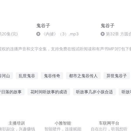
鬼谷子
鬼谷子
20集(完)
《内揵》（3）.mp3
第32章 方
忠孝之心
授权的连播声音和文字全集，支持免费在线试听阅读和有声书MP3打包下
谷河山
乱世鬼谷
鬼谷传奇
都市之鬼谷传人
异世鬼谷子
鬼谷之鬼徒
鬼谷三国
唯我鬼谷
百鬼之谷
鬼谷道天
于日落的故事
花时间听故事的成语
听故事几岁小孩合适
听故
和仙鹤的故事听
学生早上听什么故事最好
明星故事梁咏琪在线听
班儿童听的故事大全
听茶杯犬讲故事
主播培训
小雅智能
车联网平台
兼职副业，兴趣赚钱
智能硬件，连接赋能
自在出行，听我想听