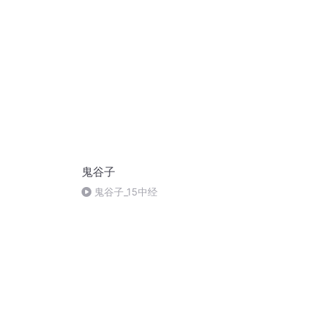
经
鬼谷子
鬼谷子_15中经