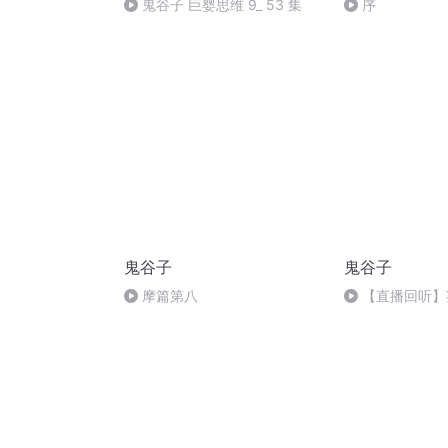
鬼谷子 巨婴思维 9_ 53 集
序
鬼谷子
鬼谷子
摩篇第八
【直播回听】