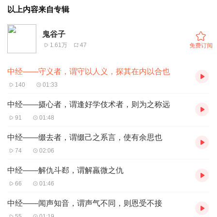
以上内容来自专辑
鬼谷子
1.61万
47
免费订阅
中经——守义者，谓守以人义，探其在内以合也
140
01:33
中经——摄心者，谓逢好学伎术者，则为之称远
91
01:48
中经——缀去者，谓缀己之系言，使有余思也
74
02:06
中经——解仇斗郄，谓解羸微之仇
66
01:46
中经——闻声知音，谓声气不同，则恩受不接
55
01:19