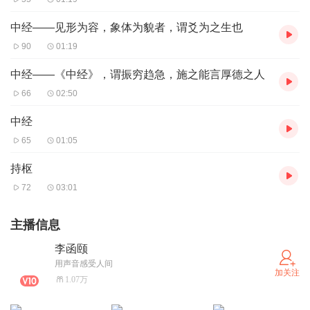
中经——见形为容，象体为貌者，谓爻为之生也
90
01:19
中经——《中经》，谓振穷趋急，施之能言厚德之人
66
02:50
中经
65
01:05
持枢
72
03:01
主播信息
李函颐
用声音感受人间
加关注
1.07万