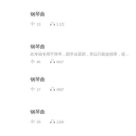
钢琴曲
13
1.1万
钢琴曲
此专辑专用于弹琴，因学业原因，所以只能放假弹，请大家不要催促哦！
86
6927
钢琴曲
17
4067
钢琴曲
29
1209