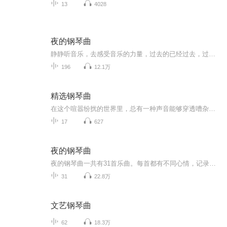
13
4028
夜的钢琴曲
静静听音乐，去感受音乐的力量，过去的已经过去，过去的也有过不去，过去的已成不可改变的定局，明天还没到来但过去的已经影响了明天的明天。
196
12.1万
精选钢琴曲
在这个喧嚣纷扰的世界里，总有一种声音能够穿透嘈杂，直抵心灵最柔软的角落——那就是钢琴。《精选钢琴曲》是我为您精心策划的一座音乐花园。这里收录的每一首曲目，都经过反复聆听与筛选，只为在您的耳畔绽放最纯粹的感动。从古典大师的永恒经典到现代作...
17
627
夜的钢琴曲
夜的钢琴曲一共有31首乐曲。每首都有不同心情，记录着一个又一个夜晚：欢乐的、忧伤的、难过的，当然也包括幸福的。以治愈系为主，夜的钢琴曲中的每一首曲子都静谧舒缓，让彼此心灵诗意地栖息，打动人心。不知道多少个夜，多少个凌晨两点，为了这些简单的旋律，而让我无法入眠，旋律在脑海中盘旋，给不了你需要的爱，还不清我欠你的情。这支曲子像水，像诗，像梦，更像是一个奇迹。听完点赞，评论，关注主播艾艺，让音乐更有爱。注：专辑里31首曲子均由艾艺现场弹奏，但版权并非艾艺本人，仅供网友欣赏下载，切不...
31
22.8万
文艺钢琴曲
62
18.3万