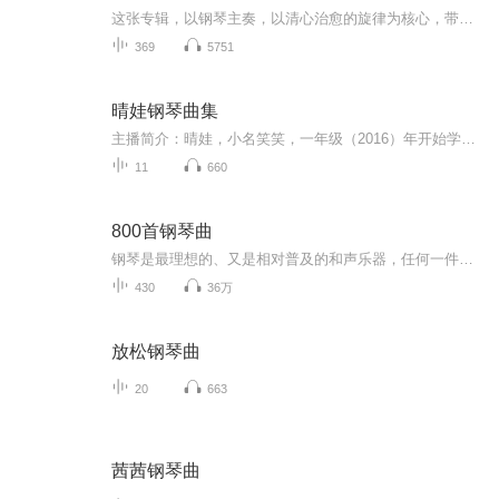
这张专辑，以钢琴主奏，以清心治愈的旋律为核心，带给你沉浸式的大自然场景听音体验，瞬间回归内心的平静。 适宜人群：失眠患者，生活忙碌的上班族，瑜伽爱好者，高压考试党。专辑妙用：每日好眠，抚平心灵创伤，消除负面情绪，让身与心达到高度平衡状态。
369
5751
晴娃钢琴曲集
主播简介：晴娃，小名笑笑，一年级（2016）年开始学弹钢琴，2019年开始接触播音。拒绝撤粉互粉and催更，乐曲不好听勿喷。感谢您对晴娃节目的支持和鼓励，我会继续努力的！欢迎你收听这个节目丫，节目不常更新，勿取消订阅鸭
11
660
800首钢琴曲
钢琴是最理想的、又是相对普及的和声乐器，任何一件乐器，都没有像钢琴拥有那么多的独奏曲。在众多的钢琴独奏曲中，包含有巨大数量的属于人类最杰出创作之列的优秀之作，这是一笔无价的、具有永恒魅力的精神财富。
430
36万
放松钢琴曲
20
663
茜茜钢琴曲