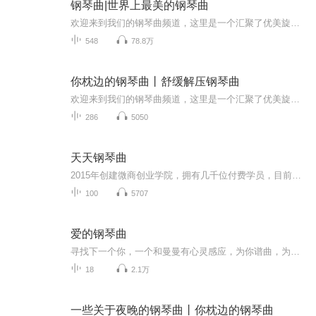
钢琴曲|世界上最美的钢琴曲
欢迎来到我们的钢琴曲频道，这里是一个汇聚了优美旋律和动人音符的音乐世界。 在这里，你将聆听到各种风格的钢琴曲，从经典的古典音乐到现代的流行曲目，从抒情的浪漫小品到激情澎湃的乐章，应有尽有。 我们的频道致力于为您呈现高品质的钢琴曲演奏： 专业...
548
78.8万
你枕边的钢琴曲丨舒缓解压钢琴曲
欢迎来到我们的钢琴曲频道，这里是一个汇聚了优美旋律和动人音符的音乐世界。在这里，你将聆听到各种风格的钢琴曲，从抒情的浪漫小品到激情澎湃的乐章，应有尽有。我们的频道致力于为您呈现高品质的钢琴曲演奏：专业的钢琴演奏家们将用他们的技艺和情感，...
286
5050
天天钢琴曲
2015年创建微商创业学院，拥有几千位付费学员，目前学员均成为各自领域佼佼者，服务于各知名品牌企业机构
100
5707
爱的钢琴曲
寻找下一个你，一个和曼曼有心灵感应，为你谱曲，为你写诗的你。 关注曼曼的世界 喜马拉雅电台，微信公众号，带你进入琴声悠扬，舒心恬静的美好时光。
18
2.1万
一些关于夜晚的钢琴曲丨你枕边的钢琴曲