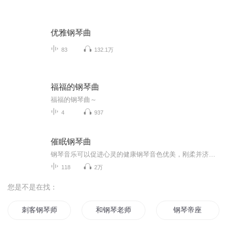
优雅钢琴曲
83
132.1万
福福的钢琴曲
福福的钢琴曲～
4
937
催眠钢琴曲
钢琴音乐可以促进心灵的健康钢琴音色优美，刚柔并济在人疲倦时听一些抒情的曲子能缓解疲劳在人心情郁闷时听一些欢快的曲子可以调节自己的情绪陶冶情操，修身养性。
118
2万
您是不是在找：
刺客钢琴师
和钢琴老师的爱情
钢琴帝座