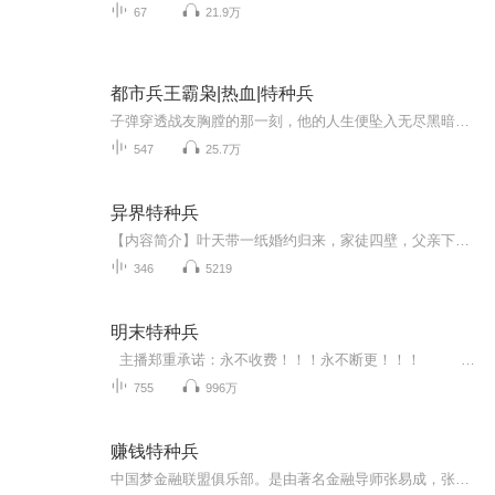
67
21.9万
都市兵王霸枭|热血|特种兵
子弹穿透战友胸膛的那一刻，他的人生便坠入无尽黑暗。为了复仇，他不惜以命相搏，牢狱三载磨灭不了眼底的猩红杀意。当铁门轰然洞开，昔日的特种兵化身暗夜修罗，以雷霆之势闯入黑道世界，用军靴碾碎地下势力的版图，让腥风血雨席卷每一个角落。谁能料到，...
547
25.7万
异界特种兵
【内容简介】叶天带一纸婚约归来，家徒四壁，父亲下岗，蜗居在高土棚户区，叶天重新来过，为朋友他两肋插刀，为亲人他血溅五步，激情不曾磨灭，热血依旧长存，醒掌天下权，醉卧美人妻，不过尔尔。【作者/主播简介】作者：笔下有春秋主播：燚声有你【购买须...
346
5219
明末特种兵
主播郑重承诺：永不收费！！！永不断更！！！ 穿越到了崇祯十一年，这一年满洲铁骑磨刀霍霍，起义军遍地狼烟，朝堂上勾心斗角，大明朝已经烂到了根里。特种兵袁笑在执行任务时机缘巧合来到了乱世，依靠着机智与聪明，游走于各方势力的中间，左右逢源，在险象丛生之中，一步步迈向了人生的巅峰。慑服贵族豪强与关内，逐杀满洲于关外，收服李闯与河洛，动兵戈于美洲。看我袁笑，挥挥衣袖，就让整个世界都变成汉人的牧场！李自成不服，那就七擒七纵！满洲人不服，那就将你们全部都赶紧寒冷的西伯利...
755
996万
赚钱特种兵
中国梦金融联盟俱乐部。是由著名金融导师张易成，张老师所创办。主要以金融知识的培训和落地实战加上财商的运用。精湛精辟的内容，受金融人士的认可。以及学员的高度评论。在平台上面，每一个学员，不仅可以提升金融财商思维，又可以掌握融资的本领，加上...