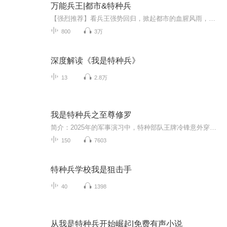
万能兵王|都市&特种兵
【强烈推荐】看兵王强势回归，掀起都市的血腥风雨，点击订阅，精彩内容不迷路！【内容简介】许云天，一肚子坏水，他有最强大脑，是数学界天才，是医学界怪才，还是一名爆破专家、黑客、风水师、相师，无所不能。【作者简介】水里游鱼：逐浪小说网签约作者...
800
3万
深度解读《我是特种兵》
13
2.8万
我是特种兵之至尊修罗
简介：2025年的军事演习中，特种部队王牌冷锋意外穿越时空，醒来时已置身于1937年淞沪战场的血肉熔炉。当现代战术思维遭遇日军精锐师团，他用95式突击步枪的弹道在历史长河中划出惊鸿一瞥。从南京城破前的血色救援，到太行山深处的游击奇袭，这个来自未来...
150
7603
特种兵学校我是狙击手
40
1398
从我是特种兵开始崛起|免费有声小说