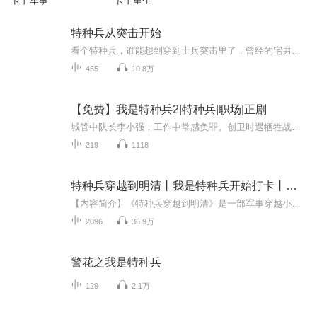
卡丨军事
卡丨重生
特种兵从突击开始
看个特种兵，谁能想到穿到士兵突击里了，曾经的宅男，反倒成了众人争抢的香饽饽。何志军：你小子，就该是老子的兵！铁路：臭不要脸，挖人挖到老子头上了！雷克明：要不……考虑我一下？龙凯峰：知识才是未来战争中的制胜法宝温涵：你从哪冒出来的？
455
10.8万
【免费】我是特种兵2|特种兵|职场|正剧
城管中队长李小强，工作中常感负罪。创卫时遇牺牲战友之父摆摊，求还水果。大队长拒绝，李小强为兄弟情义力抗，终归还。随后他回忆起入伍前经历，故事渐展开。
219
1118
特种兵穿越到明清丨我是特种兵开始打卡丨军事军旅生涯
【内容简介】《特种兵穿越到明清》是一部军事穿越小说。故事以主角为中心，他是现代特种兵，因为一次意外被传送到了明清时期。在这个陌生而古老的时代，凭借着现代的知识和超凡的战斗技能，开始了一段不平凡的历程。他用智慧和勇气改变历史，对抗腐败的官...
2096
36.9万
警花之我是特种兵
129
2.1万