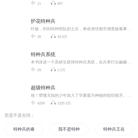
11
697
护花特种兵
叶扬，利剑特种部队的士兵，奉命潜伏都市调查贩毒事件却意外卷入一场豪门纷争……当几乎消失匿迹的传统国术和激情四射的大都市碰撞在一起时，热血和柔情相互萦绕。左手铁血，右手柔情，我命由我不由天，叶扬用他特殊的方式打破世俗，打破一切枷锁，从此驰骋都市大舞台，金钱美女双收，成就巅峰人生。
39
34.6万
特种兵系统
本书讲述一个高材生获得特种兵系统，在兵界打出赫赫威名的故事！爽文必看！听友群有更多章节：719077456。719077456...
29
2.2万
超级特种兵
他！懵懂无知的少年加入了华夏最为神秘的组织狼牙。他！疯狂历练只为守护内心那一片温柔！一段传奇从此揭开！钢铁浇筑，磨炼其骨！铮铮铁拳，谁与争锋！ 这是一个温情，刺激，搞笑的故事。
4258
1325.3万
您是不是在找：
特种兵的春天
我不是特种兵
特种兵王在花都