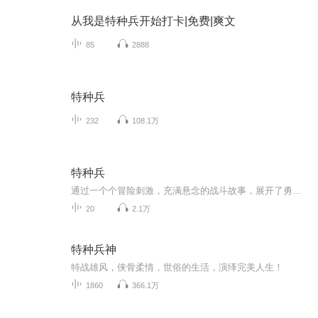
从我是特种兵开始打卡|免费|爽文
85
2888
特种兵
232
108.1万
特种兵
通过一个个冒险刺激，充满悬念的战斗故事，展开了勇敢的少年们在特种兵学校的魔鬼历练之旅
20
2.1万
特种兵神
特战雄风，侠骨柔情，世俗的生活，演绎完美人生！
1860
366.1万