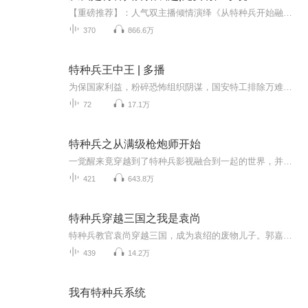
【重磅推荐】：人气双主播倾情演绎《从特种兵开始融合万物》上线啦，欢迎收听！亲爱的听友，真人版本已上线，本专辑暂停更新【内容简介】穿越到《我是特种兵2》的世界，得到最强特种兵系统辅助。伪装渗透、 敌后作战、顶级黑客、王牌飞行员、全武器操控大...
370
866.6万
特种兵王中王 | 多播
为保国家利益，粉碎恐怖组织阴谋，国安特工排除万难潜伏异国，特工邓子龙与特工李倩、凌云由此展开最艰难的调查和最危险的行动……危机重重，他们能否完成任务？
72
17.1万
特种兵之从满级枪炮师开始
一觉醒来竟穿越到了特种兵影视融合到一起的世界，并觉醒了满级枪炮师的技能。男频新书上架，活动很多哦，小耳朵们有书听，还有奖励，别等啦，快来快来 ~请大家多多支持我们吧！
421
643.8万
特种兵穿越三国之我是袁尚
特种兵教官袁尚穿越三国，成为袁绍的废物儿子。郭嘉：“论及谋略，我不及袁尚多矣。”诸葛亮苦笑：“世间真龙，唯袁尚一人，我算什么卧龙，卧虫差不多。”曹操无奈感慨：“我一生不弱袁绍，却输给袁绍的儿子。生子，当如袁尚啊！”
439
14.2万
我有特种兵系统