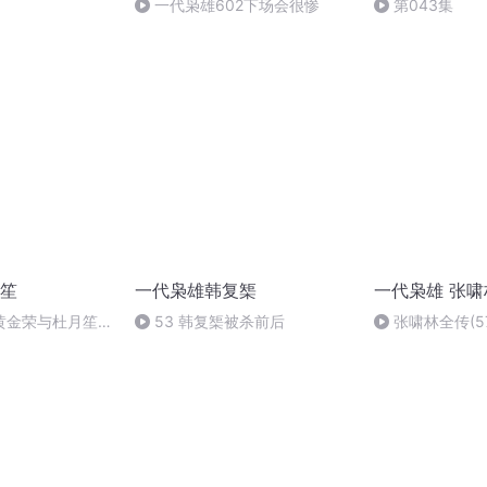
一代枭雄602下场会很惨
第043集
笙
一代枭雄韩复榘
一代枭雄 张啸
黄金荣与杜月笙的
53 韩复榘被杀前后
张啸林全传(5
海滩大亨的恩怨情
斗，一代大亨死不