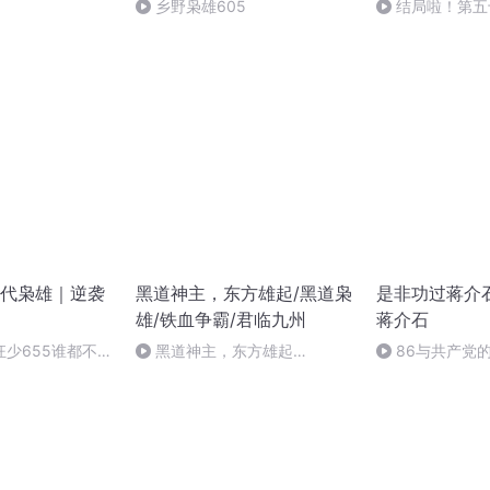
黑道沉浮
乡野枭雄605
结局啦！第五
（完）
代枭雄｜逆袭
黑道神主，东方雄起/黑道枭
是非功过蒋介
雄/铁血争霸/君临九州
蒋介石
品狂少655谁都不行
黑道神主，东方雄起
86与共产党的
730_20250612190840A031