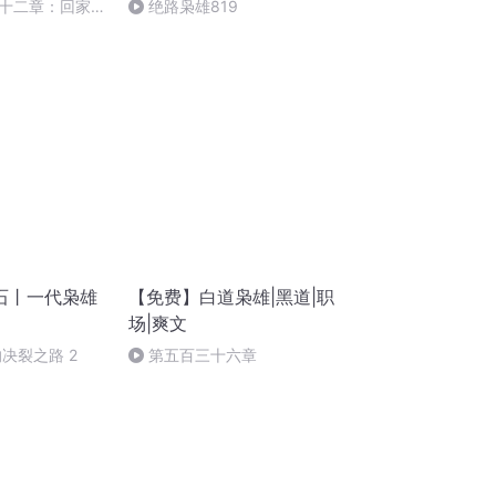
十二章：回家
绝路枭雄819
石丨一代枭雄
【免费】白道枭雄|黑道|职
场|爽文
决裂之路 2
第五百三十六章