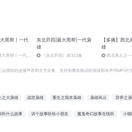
大黑帮丨一代
东北乔四|最大黑帮|一代枭
【多播】西北
雄
雄
最大黑帮丨一代枭
《东北乔四》第322集
西北风云之一代
爷爷洗刷冤屈归
正品授权的连播声音和文字全集，支持免费在线试听阅读和有声书MP3打
生之大枭雄
战世枭雄
重生之我本枭雄
枭雄风云
异界之枭
道枭雄
异世最强枭雄
枭雄小时代
神州枭雄
大帝枭雄
孩听什么故事
讲个故事听给小朋友
魔鬼奇幻故事在线听
小猫
子构思故事在线听
听故事入睡后悔的句子
亲子故事视频在线听