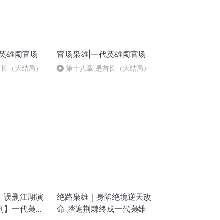
代英雄闯官场
官场枭雄|一代英雄闯官场
首长（大结局）
第十八章 是首长（大结局）
）误删江湖演
绝路枭雄｜身陷绝境逆天改
剧】一代枭雄
命 踏遍荆棘终成一代枭雄