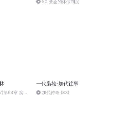
50 变态的休假制度
林
一代枭雄-加代往事
7)第64章 窝里
加代传奇 (83)
瞑目(9)