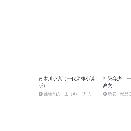
过？
青木川小说（一代枭雄小说
神级弃少｜一
版）
爽文
魏辅堂的一生（4）（加入红
晚安 - 绝
军）
(大结局)