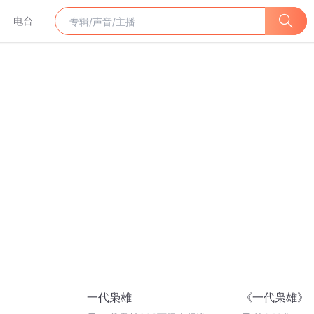
电台
一代枭雄
《一代枭雄》