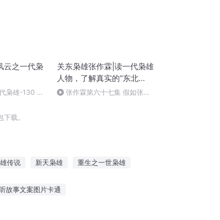
风云之一代枭
关东枭雄张作霖|读一代枭雄
人物，了解真实的“东北
王”张作霖
枭雄-130 太
张作霖第六十七集 假如张作
故里 （完）
霖没被炸死（完）
包下载。
雄传说
新天枭雄
重生之一世枭雄
枭雄无路
我的枭雄之路
听故事文案图片卡通
我把故事当酒听
狐狸吃葡萄听故事