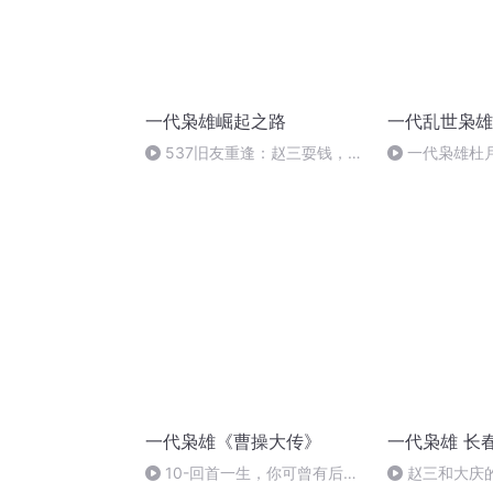
一代枭雄崛起之路
一代乱世枭雄
537旧友重逢：赵三耍钱，挺
一代枭雄杜月
身而出(1)
回首亦莫然播
一代枭雄《曹操大传》
一代枭雄 长
10-回首一生，你可曾有后悔
赵三和大庆的故