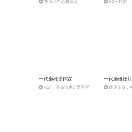
第657章 心机深沉
90一封信
一代枭雄张作霖
一代枭雄杜月
024：受命清剿辽西匪帮
经典传奇：
师徒故事，上
仇！