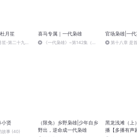
杜月笙
喜马专属｜一代枭雄
官场枭雄|一
笙-第二十九集-
《一代枭雄》~第142集（完
第十八章 是
讲
结）
春小贤
（限免）乡野枭雄|少年自乡
黑龙浅滩（上
野出，逆命成一代枭雄
播【多播有声
事 (40)