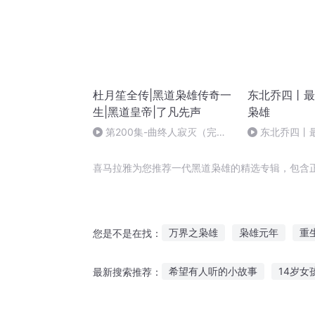
杜月笙全传|黑道枭雄传奇一
东北乔四丨最
生|黑道皇帝|了凡先声
枭雄
第200集-曲终人寂灭（完）-
东北乔四丨
了凡先声
雄 - 322
喜马拉雅为您推荐一代黑道枭雄的精选专辑，包含
万界之枭雄
枭雄元年
重
您是不是在找：
魔武枭雄传
天下枭雄
白
希望有人听的小故事
14岁女
最新搜索推荐：
重生之王者枭雄
人生枭雄
搞笑鬼故事在线听免费听
橙