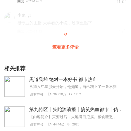
回复
2023-12-07
11
小鬼_gf
很专业的主播 大学看的小说，过来重温下
回复
2025-01-12
2
逻辑很重要
查看更多评论
这个黑道小说前期一般，越往后越好看，感觉作者水平越写
越好，主播也是感觉越播越好！加油吧！看好你哦⊙∀⊙！
相关推荐
回复
2024-03-13
7
黑道枭雄 绝对一本好书 都市热血
古月文常
从加入红星那天开始，他知道，自己踏上了一条不归路。有勾心斗角，有兄弟情谊，有儿女情长，有义气，有背叛。从第50集开始，进入黑社会环节。情节火爆，扣人心弦。这确是...
豪庭，爱听！！！！！
360.38万
1132
有声书
回复
2024-09-22
3
第九特区丨头陀渊演播丨搞笑热血都市丨伪戒丨VIP免费多人有声剧
听友504868164
【内容简介】灾变过后，大地满目疮痍。粮食匮乏，资源紧俏，局势混乱……一位从待规划区杀出来的青年，背对着漫天黄沙，孤身来到九区谋生，却不曾想偶然结识三五好友，一念...
好听主播太棒💪🏼
44.44亿
2813
有声书
回复
2024-09-16
2