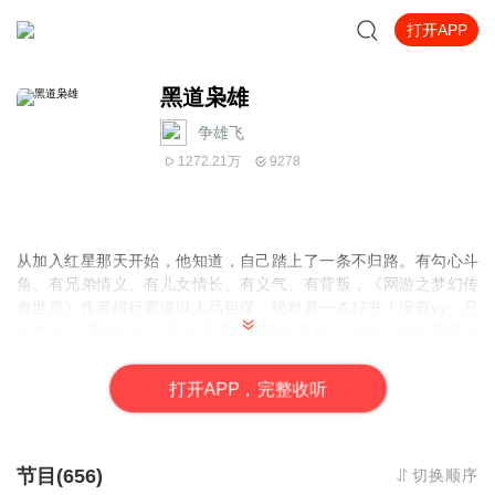
打开APP
黑道枭雄
争雄飞
1272.21万
9278
从加入红星那天开始，他知道，自己踏上了一条不归路。有勾心斗
角、有兄弟情义、有儿女情长、有义气、有背叛，《网游之梦幻传
奇世界》作者横行霸道以人品担保，绝对是一本好书！没有yy，只
有种马！友情提示：千万不要模仿书中主角。另外：横行霸道出
品，绝无太监！！！
打
开
A
P
P，完整收听
节目(656)
切换顺序