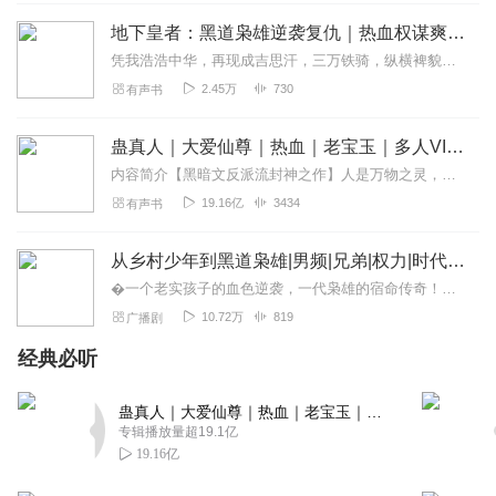
地下皇者：黑道枭雄逆袭复仇｜热血权谋爽文｜多人精品
听友323842594
凭我浩浩中华，再现成吉思汗，三万铁骑，纵横裨貌，踏尽九州，斩尽名人，看如今，再现黑道之神，天下跪服，一统黑道，地下之皇，问天下谁人可挡!叹,叹，叹...老子留发...
太好听了就是更新太慢了
2.45万
730
有声书
回复
2024-07-04
2
蛊真人｜大爱仙尊｜热血｜老宝玉｜多人VIP免费有声剧
听友374305750
内容简介【黑暗文反派流封神之作】人是万物之灵，蛊是天地真精。一个穿越者不断重生的故事。一个养蛊、炼蛊、用蛊的奇特世界。配音组（男角色）老宝玉旁白...
刚开始不适应后面听主播讲的习惯了从第一集听到现在完全
19.16亿
3434
有声书
不够听 能多多更新就好了☺️
回复
2024-07-02
2
从乡村少年到黑道枭雄|男频|兄弟|权力|时代|多播
�一个老实孩子的血色逆袭，一代枭雄的宿命传奇！盛丰村的放牛娃阿伦，本是个成绩优异、性格内向的农家少年。中考失利后，他阴差阳错踏入天辰高中，却在这里见识了人性的...
13913752011
10.72万
819
广播剧
停更了？说不错啊，可以建议上会员啊。
经典必听
回复
2026-01-22
1
Kxhmy
蛊真人｜大爱仙尊｜热血｜老宝玉｜多人VIP免费有声剧
专辑播放量超19.1亿
好听好听25年的来啦
19.16亿
回复
2025-11-18
1