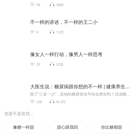
49
1909
不一样的讲述，不一样的王二小
5
7.9万
像女人一样行动，像男人一样思考
23
1230
大医生说：糖尿病跟你想的不一样 | 健康养生知识
除了“三多一少”，其他的糖尿病信号你会辨别吗？洗澡睡觉都有可能引起血糖波动，你知道吗？身体动起来，血糖就会“安静”下来，你觉得神奇吗？糖友怎么吃饭，真的要过苦行僧一般的禁食生活吗？具有丰富临床经验的专家告诉你：糖尿病不是你想的那样！糖尿...
126
41.9万
您是不是在找：
像糖一样甜
甜心跟我回家吧
你比糖都甜