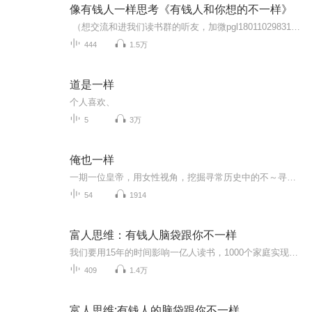
像有钱人一样思考《有钱人和你想的不一样》
（想交流和进我们读书群的听友，加微pgl18011029831，请注明是通过什么途径了解到的播音）真正的财务自由是什么？ 财务自由，就是当你不工作的时候，也不必为金钱发愁，因为你有其他渠道的现金收入。当工作不再是获得金钱的唯一手段时，你便自由了。可以...
444
1.5万
道是一样
个人喜欢、
5
3万
俺也一样
一期一位皇帝，用女性视角，挖掘寻常历史中的不～寻～常～，一口气干到三十年。
54
1914
富人思维：有钱人脑袋跟你不一样
我们要用15年的时间影响一亿人读书，1000个家庭实现财务自由。（想交流和进我读书群的听友，加威 c1926835)。有钱人的脑袋跟你不一样，穷人和富人之间到底有什么区别？致富虽然没有捷径，却有通行的法则。任何被认为不够聪明或不够优秀的人都能从中得到启...
409
1.4万
富人思维:有钱人的脑袋跟你不一样