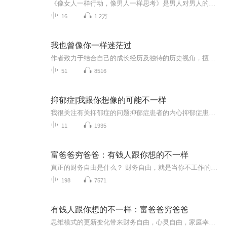
《像女人一样行动，像男人一样思考》是男人对男人的深度解读。作者从一个男人的视角来告诉女人，男人通常是怎么思考问题的，他们对女人有怎样的期待；以及女人应该怎样解读男人，怎样行动才符合男人的期待。只有像男人一样思考，女人才能真正了解男人，走出情感困惑；只有像真正的女人一样行动，女人才能让自己和男人都站在正确的位置，经营好两性关系。《像女人一样行动 像男人一样思考》主要讲述了：在情感关系中，女人比男人更缺乏安全感，原因是她不知道男人在想什么。在婚姻生活中，女人比男人更被动...
16
1.2万
我也曾像你一样迷茫过
作者致力于结合自己的成长经历及独特的历史视角，擅长将现实和历史结合起来寻找人生的答案，自己不仅从暗淡的时代中突围而出，同时帮助大量的年轻人走出了迷茫。
51
8516
抑郁症|我跟你想像的可能不一样
我很关注有关抑郁症的问题抑郁症患者的内心抑郁症患者的渴望。。。。还有如何与抑郁症人群相处等…会包含：MT就是我自己关于这样的心理障碍的一些理解；KS会分享一些相关概念的比较书面的说法跟我个人通俗化解释一下下；TI就是一些测量量表或者相关的小测试吧（待定）抑郁症患者没有那么可怕，他们只是生了病，相反他们很多时候会害怕、会焦虑、会恐慌、会无助、会困扰、会担忧、会迷茫……会放弃……放弃生活、放弃希望、甚至…放弃生命…他们只是病了他们需要帮助跟理解他们不是可怕的人...
11
1935
富爸爸穷爸爸：有钱人跟你想的不一样
真正的财务自由是什么？ 财务自由，就是当你不工作的时候，也不必为金钱发愁，因为你有其他渠道的现金收入。当工作不再是获得金钱的唯一手段时，你便自由了。可以有足够的金钱、时间去做自己真正想做的事情，例如说：旅游、摄影、写书、或者参与公益事业。...
198
7571
有钱人跟你想的不一样：富爸爸穷爸爸
思维模式的更新变化带来财务自由，心灵自由，家庭幸福，身心健康！成长是复利的，能力是可以训练的，专注成长。真正的财务自由是什么？ 财务自由，就是当你不工作的时候，也不必为金钱发愁，因为你有其他渠道的现金收入。当工作不再是获得金钱的唯一手段时...