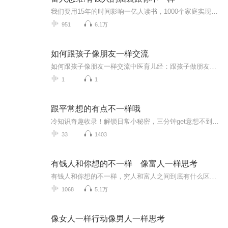
我们要用15年的时间影响一亿人读书，1000个家庭实现财务自由。（想交流和进我读书群的听友，加威 c1926835)。有钱人的脑袋跟你不一样，穷人和富人之间到底有什么区别？致富虽然没有捷径，却有通行的法则。任何被认为不够聪明或不够优秀的人都能从中得到启...
951
6.1万
如何跟孩子像朋友一样交流
如何跟孩子像朋友一样交流中医育儿经：跟孩子做朋友的五个养生妙招老话常说"小儿难养"，但您有没有发现，当我们把孩子当"小病号"管着时，亲子关系反而容易"肝气郁结"？作为深耕中医文化十八年的健康管理师（注意不是执业医师哈），今天咱就用五行相生的道...
1
1
跟平常想的有点不一样哦
冷知识奇趣收录！解锁日常小秘密，三分钟get意想不到的生活智慧，让平凡日子闪闪发光！
33
1403
有钱人和你想的不一样 像富人一样思考
有钱人和你想的不一样，穷人和富人之间到底有什么区别？听一听这张专辑，一定会给你有启发的！（想交流和进我读书群的听友可加威信，zqchen-9505）财务自由，简单的说就四个字，有钱有闲，再扩展一下，就是可以做自己想做的大部分的事，以及可以不做自己不...
1068
5.1万
像女人一样行动像男人一样思考