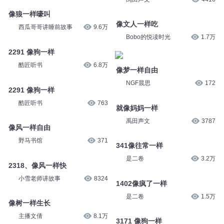
像狼一样嚎叫
像文人一样吃
西瓜哥哥讲睡前故事
9.6万
Bobo的悦读时光
1.7万
2291 像狗一样
酷匠听书
6.8万
像梦一样自由
NGF晨思
172
2291 像狗一样
酷匠听书
763
就像妈妈一样
禹田声文
3787
像风一样自由
野马书馆
371
341像往常一样
是二卷
3.2万
2318、像风一样快
小雪老师讲故事
8324
1402像疯了一样
是二卷
1.5万
像树一样生长
主播文倩
8.1万
3171 像狗一样