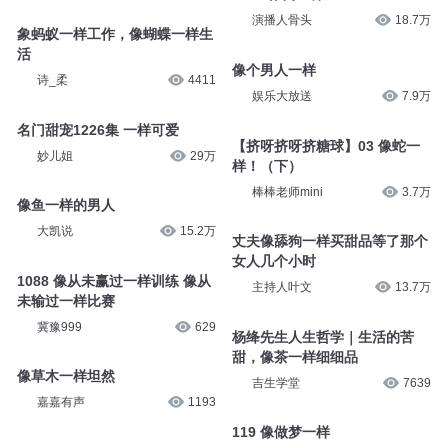
演播人骨头
18.7万
象蚂蚁一样工作，像蝴蝶一样生
活
像个男人一样
诗_柔
4411
娱乐大放送
7.9万
名门甜宠1226集 一样可爱
【挤呀挤呀挤糖球】03 像蛇一
妙儿姐
29万
样！（下）
棒棒老师mini
3.7万
像鱼一样的男人
大凯说
15.2万
丈夫像舔狗一样买甜品等了那个
女人几个小时
1088 像从未赢过一样训练 像从
主持人叶文
13.7万
未输过一样比赛
冀豫999
629
杨绛先生人生哲学｜生活的苦
甜，像茶一样细细品
像草木一样坦然
吉生学堂
7639
嘉嘉有声
1193
119 像做梦一样