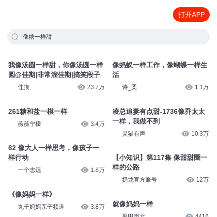
打开APP
像糖一样甜
我像汤圆一样甜，你像汤圆一样
像蚂蚁一样工作，像蝴蝶一样生
圆@佳期|非常溜佳期|搞笑段子
活
佳期
23.7万
诗_柔
1.1万
261糖和盐一模一样
凌总追妻有点甜-1736像乔太太
一样，我做不到
薇薇宁檬
3.4万
灵猫有声
10.3万
62 像大人一样思考，像孩子一
样行动
【小知识】第117集 像甜甜圈一
样的公路
一个志远
1.8万
奶龙官方账号
12万
《像妈妈一样》
就像妈妈一样
丸子妈妈亲子频道
3.8万
禹田声文
4416