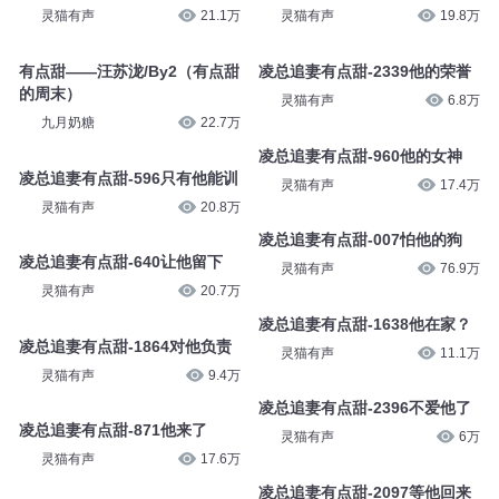
灵猫有声
21.1万
灵猫有声
19.8万
有点甜——汪苏泷/By2（有点甜
凌总追妻有点甜-2339他的荣誉
的周末）
灵猫有声
6.8万
九月奶糖
22.7万
凌总追妻有点甜-960他的女神
凌总追妻有点甜-596只有他能训
灵猫有声
17.4万
灵猫有声
20.8万
凌总追妻有点甜-007怕他的狗
凌总追妻有点甜-640让他留下
灵猫有声
76.9万
灵猫有声
20.7万
凌总追妻有点甜-1638他在家？
凌总追妻有点甜-1864对他负责
灵猫有声
11.1万
灵猫有声
9.4万
凌总追妻有点甜-2396不爱他了
凌总追妻有点甜-871他来了
灵猫有声
6万
灵猫有声
17.6万
凌总追妻有点甜-2097等他回来