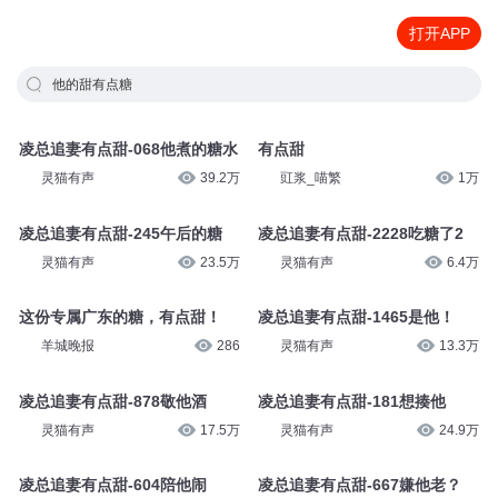
打开APP
他的甜有点糖
凌总追妻有点甜-068他煮的糖水
有点甜
灵猫有声
39.2万
豇浆_喵繁
1万
凌总追妻有点甜-245午后的糖
凌总追妻有点甜-2228吃糖了2
灵猫有声
23.5万
灵猫有声
6.4万
这份专属广东的糖，有点甜！
凌总追妻有点甜-1465是他！
羊城晚报
286
灵猫有声
13.3万
凌总追妻有点甜-878敬他酒
凌总追妻有点甜-181想揍他
灵猫有声
17.5万
灵猫有声
24.9万
凌总追妻有点甜-604陪他闹
凌总追妻有点甜-667嫌他老？