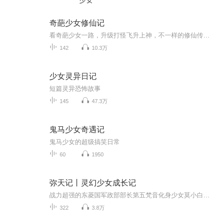
少女
奇葩少女修仙记
看奇葩少女一路，升级打怪飞升上神，不一样的修仙传，不出意外每日更新一集，敬请关注！
142
10.3万
少女灵异日记
短篇灵异恐怖故事
145
47.3万
鬼马少女奇遇记
鬼马少女的超级搞笑日常
60
1950
弥天记丨灵幻少女成长记
战力超强的东菱国军政部部长第五梵音化身少女莫小白，竟坐在高考考场里！灵力、身手、记忆，哪去了？昔日朋友以不同身份出现在她面前，唯独缺那一人……他，弥天大陆第一战将，保家卫国，为爱舍命，生死未卜…… 灵魅、幻兽，危险步步紧逼，内忧、外患，...
322
3.8万