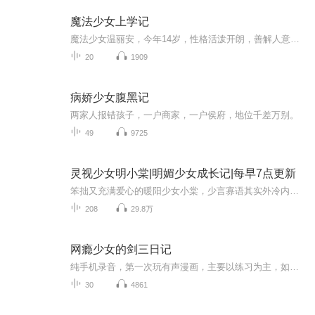
魔法少女上学记
魔法少女温丽安，今年14岁，性格活泼开朗，善解人意，温丽安是一名平平无奇的魔法少年，他一直想成为一名非常厉害的魔法少女最终，完成了自己的梦想，让我们敬请期待。魔法少女温丽安的故事吧
20
1909
病娇少女腹黑记
两家人报错孩子，一户商家，一户侯府，地位千差万别。
49
9725
灵视少女明小棠|明媚少女成长记|每早7点更新
笨拙又充满爱心的暖阳少女小棠，少言寡语其实外冷内热的少女百灵。在一次次相处和摩擦中，变成至交好友！彼此信任，彼此依赖，彼此帮助。又菜又爱玩的明小棠，总是惹麻烦。高能冷静的百灵一直善后。这是一部关于友情、责任与治愈的青春物语。希望你可以在...
208
29.8万
网瘾少女的剑三日记
纯手机录音，第一次玩有声漫画，主要以练习为主，如有不足请多指教～故事大概描写了一个少女在玩儿剑三情缘游戏时，在现实与虚拟游戏中所发生的事情，游离虚拟和现实之间的懵懂的爱情，感觉最后还是挺正能量的……已完结，欢迎大家订阅评论吖( ὅ ◡ ὅ )ʃ
30
4861