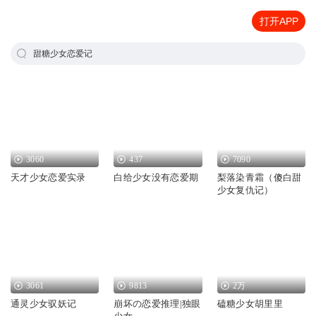
打开APP
甜糖少女恋爱记
3060
437
7090
天才少女恋爱实录
白给少女没有恋爱期
梨落染青霜（傻白甜
少女复仇记）
3061
9813
2万
通灵少女驭妖记
崩坏の恋爱推理|独眼
磕糖少女胡里里