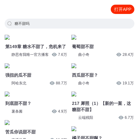
打开APP
糖不甜吗
第149章 糖水不甜了，危机来了
葡萄甜不甜
静思有我唯一官方播客
7.6万
曲小奇
28.4万
强扭的瓜不甜
西瓜甜不甜？
阿哈东北
88.7万
曲小奇
19.1万
到底甜不甜？
217 犀照（1）【新的一案，这
糖甜不甜】
薯条酱
4.9万
云端残阳
6.7万
苦瓜你说甜不甜
橘子甜不甜啊？
声播世界
11.8万
薯条酱
1万
橘子甜不甜啊？