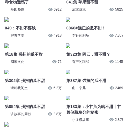
第18集 强扭的瓜不甜
第323集 阿云，甜不甜？
阅米文化
71
有声的猫爷
1145
第302章 强扭的瓜不甜
第387集 强扭的瓜不甜
请叫我闰土
5.2万
山一宁儿
2489
第854集 强扭的瓜不甜
第183集：小甘蔗为啥不甜丨甘
蔗储藏糖分的秘密
讲故事的周默
2.8万
小泼猴故事
2.8万
第8集 强扭的瓜不甜
第379章话多不甜，胶多不粘
主播三条
2.9万
空了北巷
1.9万
第324集 阿云，甜不甜？2
1009没尝过怎么知道甜不甜
有声的猫爷
1115
掷地有声
4.4万
您是不是在找：
慕太太比糖更甜
她的小酒窝比糖甜
青春如糖甜到哀伤