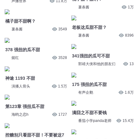
老板这瓜甜不甜？
薯条酱
3549
薯条酱
8396
378 强扭的瓜不甜
341强扭的瓜可不甜
懿红
3528
郭靖大侠和他的朋友们
13
神途 1193 不甜
175 强扭的瓜不甜
演播人骨头
1.5万
有声企鹅
1.6万
第123章 强扭瓜不甜
满囧之不甜不要钱
海鸥之恋h
1727
番茄小学panda老师
15.4万
控糖别只看甜不甜！不要被这7
种食物迷惑了
041集 苹果甜不甜
基因频道
6912
清鸢浅浅
5825
049：不甜不要钱
0868#强扭的瓜不甜！
好奇学堂
4918
李轩远剧场
7.3万