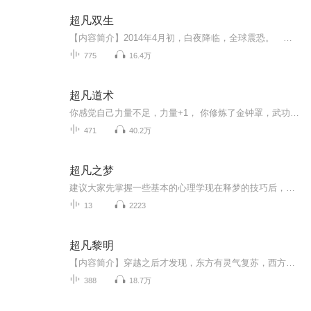
超凡双生
【内容简介】2014年4月初，白夜降临，全球震恐。 当然，这些对杨奇来说不算个事，因为还有更让他震惊的事等着他—— 自己能穿越了？自己能修炼了？ 但最荒唐的是，当了二十六年纯爷们真汉子的自己，在某日清晨惊见：自己竟然还有另一个躯体，一个...
775
16.4万
超凡道术
你感觉自己力量不足，力量+1， 你修炼了金钟罩，武功等级+1， 你捡到了一本道经，悟性+1， 你的对手力大无穷，金钟罩大圆满，你将金钟罩，铁布衫，十三横练全部+1，练成了金刚不坏神功，对手刀砍不动，崩溃自杀。 …… 不知道从什么时候开始，你已经天下无...
471
40.2万
超凡之梦
建议大家先掌握一些基本的心理学现在释梦的技巧后，再来读这本超凡之梦。大部分的梦只是我们潜意识的投射。超凡之梦不适用所有人，也不代表所有梦境都有超凡的喻意。
13
2223
超凡黎明
【内容简介】穿越之后才发现，东方有灵气复苏，西方有诸神黎明。蒸汽大炮与神秘的碰撞，西方超凡的渐渐苏醒。【爆破大师】+【蒸汽专家】=【机械大师】【咒法师】+【剑士】=【咒剑士】各种各样的进阶、转职与隐藏职业，还有永无止境的探索。当西方的神秘渐...
388
18.7万