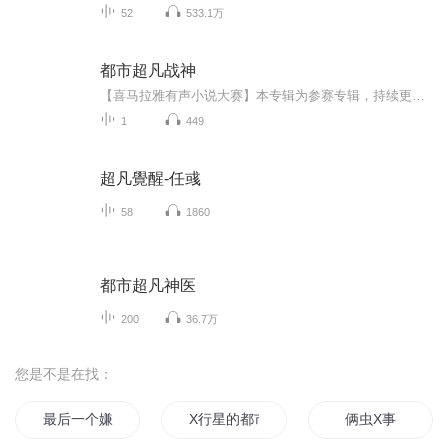
52
533.1万
都市超凡战神
【喜马拉雅有声小说大赛】本专辑为参赛专辑，持续更新六天后7月20日进行结果公示。（订阅/评论/播放/分享会给您喜爱的主播增加票数哦）【内容简介】宗师镇国门，纵横百万里，方为当世雄。十二年前，江宁血案，三大豪门一夜之间被人连根拔起，格局变天。十...
1
449
超凡覺醒-任彧
58
1860
都市超凡神医
200
36.7万
您是不是在找：
最后一个嫌疑人X
X行星的都市少年
俩虫X事