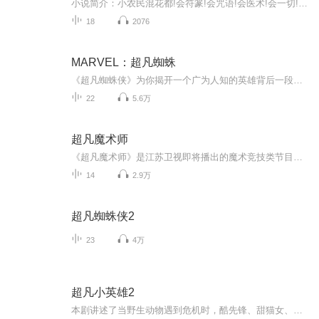
小说简介：小农民混花都!会符篆!会咒语!会医术!会一切!透视咒!隐身咒!定身咒!穿墙咒!撒豆成兵!纸人术!【收听须知】...
18
2076
MARVEL：超凡蜘蛛
《超凡蜘蛛侠》为你揭开一个广为人知的英雄背后一段不为人知的往事。想知道蜘蛛侠的身世？想探求如何获得超能力？想八卦一下蜘蛛侠的情感隐私？想了解一位超人的痛苦与欢乐？赶快订阅《超凡蜘蛛侠》电影小说走进蜘蛛侠的神奇世界吧！作者——詹姆斯-范德比尔特演播——墨威...
22
5.6万
超凡魔术师
《超凡魔术师》是江苏卫视即将播出的魔术竞技类节目，旨在打造“电视界的霍格沃兹”，只生产魔术不做魔术的搬运工！10月13日起，每周五晚22:00在江苏卫视播出，敬请期待！
14
2.9万
超凡蜘蛛侠2
23
4万
超凡小英雄2
本剧讲述了当野生动物遇到危机时，酷先锋、甜猫女、龟博士、飞鸟侠四位主角的手表就会收到超凡警报信号，他们联同超凡宠物一起实施救援。他们去过非洲，拯救一只被公主抓走变成皇家专属宠物的，缩小版的小象；又快速前往南美洲营救被困的树懒；还从猎人马...