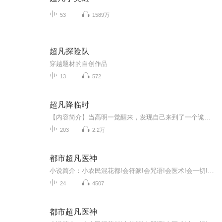
53
1589万
超凡探险队
穿越题材的自创作品
13
572
超凡降临时
【内容简介】当高明一觉醒来，发现自己来到了一个诡异的地方时，他知道，有些不同寻常的事情，发生了。这里曾经是众神的伊甸园，是地狱魔鬼的深渊炼狱，是天庭正神的凌霄宝殿，也是十殿阎王的幽冥黄泉，是一，也是万，是神话，也是现实。但首先，要做的就...
203
2.2万
都市超凡医神
小说简介：小农民混花都!会符篆!会咒语!会医术!会一切!透视咒!隐身咒!定身咒!穿墙咒!撒豆成兵!纸人术!【收听须知】...
24
4507
都市超凡医神