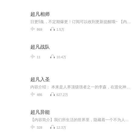
超凡相师
日更5集，不定期爆更！订阅可以收到更新提醒哦~ 【内容简介】 叶玄，贫寒大学生，偶遇美女夏诗涵，获赠神秘奇书，命运陡转。面对美女老师陈清雪的命途多舛，他以一介书生之躯，凭借祖师遗留的看相算命术，踏入超凡世界。在揭示陈老师命理谜团的同时，他智...
869
1.5万
超凡战队
11
10.4万
超凡入圣
内容介绍： 本来是人界顶级强者之一的李森，在渡化神期的雷劫时，被强大的紫金雷劫泯灭了肉身，被迫转世重修。依靠着上千年来的修炼经验和聪明才智，重生的李森，会展开怎样的传奇经历呢？且看李森如何在夺舍之后，剑指无尽苍穹，重踏武道巅峰，最终称霸三...
486
627.2万
超凡异能
【内容简介】我们所生活的世界里，隐藏着一个不为人知的特殊群体，他们走在人类进化的最前沿，数量不多，个个拥有超自然生物的能力，可以快如闪电，可以操控金属，可以飞天入海，耳听八方！他们能力超凡，拥有无限的潜力，有单独属于他们的一套生存法则，...
328
12.3万