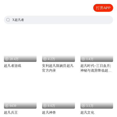
打开APP
X超凡者
28.4万
4.2万
1.4万
超凡者游戏
安利超凡陈婉芬超凡
超凡时代~三日血月|
官方内录
神秘与诡异降临超凡
者出现144
6459
8.6万
5.1万
超凡兵王
超凡神兽
超凡文化