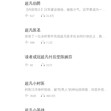
超凡伯爵
【内容简介】日常建设领地，修炼斗气。迟早要成为一名大贵族。【作者/主播简介】作者：二八后生主播：风铃文化有声【购买须知】1、本作品为付费有声书，前101集为免费试听，购买成功后，即可收听，可下载重复收听。2、版权归原作者所有，严禁翻录成任何形...
617
21.8万
超凡医圣
讲述了一位乡村青年凭借超凡医术在乡间行侠仗义，救治百姓，同时与多位女性角色产生情感纠葛，展现了一段既充满挑战又温馨感人的成长历程。
598
7.1万
读者成冠超凡付后坚陈婉芬
60
2172
超凡小村医
村医汪洋身怀怪病，被“吃男人”的神仙洞吞噬，却意外觉醒上古幻心诀——吸阴补阳、幻化万物、鬼针逆天！从此，他白天治病救人，夜里抚慰寡妇，拳打青帮，脚踩恶霸，带领贫困村走上致富路。七百万包山、美艳女总裁、清纯校花、寂寞人妻纷纷投怀送抱。一个...
3528
360.9万
超凡小英雄