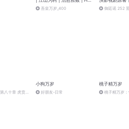
| 江山为聘 | 治愈救赎 | HE |
演影视剧原著
御廷谣原著
江山为聘丨吾
吾皇万岁_400
御廷谣 252
丨古言权谋丨V
有声剧
小狗万岁
桃子精万岁
·第八十章 虎贲万
好朋友-日常
桃子精万岁：