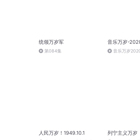
统领万岁军
音乐万岁-202
第084集
音乐万岁2020-
00:00
人民万岁！1949.10.1
列宁主义万岁