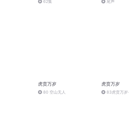
62集
尾声
虎贲万岁
虎贲万岁
80 空山无人
83虎贲万岁
岁