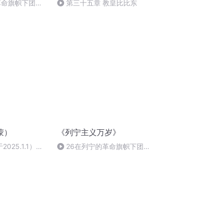
革命旗帜下团结
第三十五章 教皇比比东
蒙）
《列宁主义万岁》
2025.1.1）后
26在列宁的革命旗帜下团结
起来5