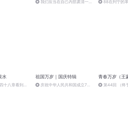
我们应当在自己内部肃清一切
88在列宁的
软弱无能的思想。
起来20
恨水
祖国万岁｜国庆特辑
青春万岁（王
第四十八章看到巨
庆祝中华人民共和国成立73
第44回 （终于
周年 天安门广场举行升国旗仪式
记