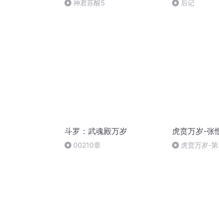
神君苏醒5
后记
斗罗：武魂殿万岁
虎贲万岁-张
00210章
虎贲万岁-
幅电影广告