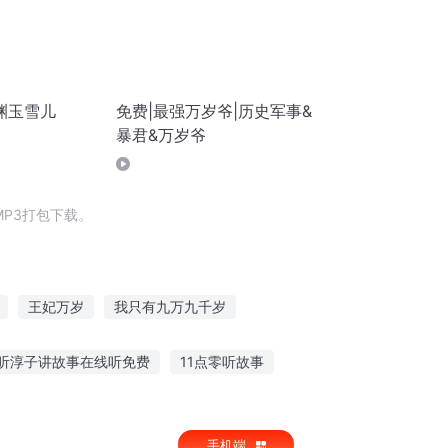
渊玉雪儿
免费|最强万岁爷|历史军事&
暴君&万岁爷
P3打包下载。
王妃万岁
我只有九万九千岁
岁
我的穿越岁月
重生回到二十岁
听淳子讲故事在线听免费
11点零听故事
慕声讲故事在线听免费
听雨追光故事内容
手机端