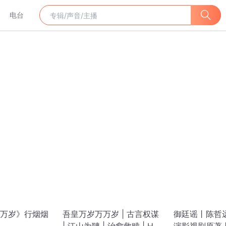
电台
万岁》行烟烟
吾皇万岁万万岁 | 古言权谋
御廷谣丨陈哲