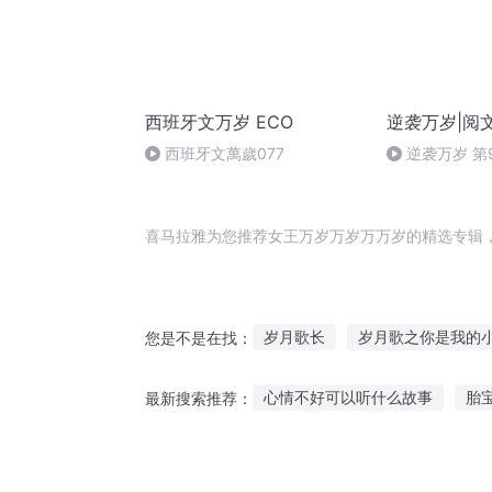
西班牙文万岁 ECO
逆袭万岁|阅
西班牙文萬歲077
逆袭万岁 第
完）
喜马拉雅为您推荐女王万岁万岁万万岁的精选专辑
岁月歌长
岁月歌之你是我的
您是不是在找：
岁月让我们一起长大
一夜如
心情不好可以听什么故事
胎
最新搜索推荐：
斗罗之我三岁就成神
岁月你
饭后听故事的文案句子
时代