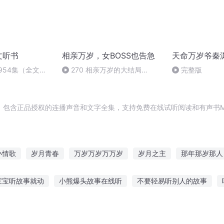
文听书
相亲万岁，女BOSS也告急
天命万岁爷秦
954集（全文
270 相亲万岁的大结局
完整版
（完）
，包含正品授权的连播声音和文字全集，支持免费在线试听阅读和有声书M
小情歌
岁月青春
万岁万岁万万岁
岁月之主
那年那岁那人
岁
修者的岁月
女皇万万岁
师父千岁千岁千千岁
回到十二
宝宝听故事就动
小熊爆头故事在线听
不要轻易听别人的故事
好
岁月清歌
最强二十岁
之光故事在线听
扬州听故事李盛学
宝宝听故事的好处文案
听