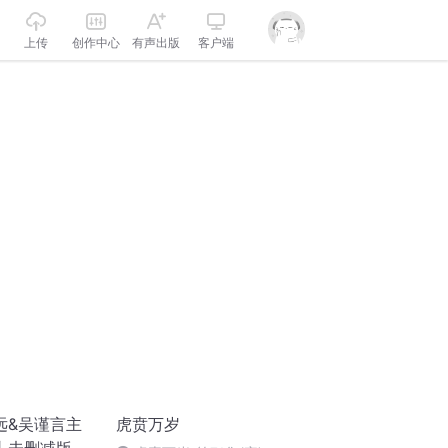
上传
创作中心
有声出版
客户端
远&吴谨言主
虎贲万岁