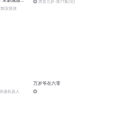
丨未删减版丨
虎贲万岁-第71集(完)
皇万岁万万岁
 罢黜安抚使
IP免费多人
万岁爷在六零
快递机器人