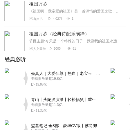
祖国万岁
《祖国啊，我亲爱的祖国》是一首深情的爱国之歌，是舒婷的代表作之一，旨在表达诗人对祖国的一种深情。该文章获1980年全国中青年优秀诗歌作品奖，并被编入选入苏教版高...
4.02万
1
有声书
祖国万岁（经典诗配乐演绎）
节目主题:今天是一个特殊的日子，我愿我的祖国永远元气满满。我要为您歌唱！让历史曾经的耻辱，成为我们永远前进的动力！主播寄语:喜欢朗诵的朋友们，望不吝赐教！关注、...
5003
81
人文国学
经典必听
蛊真人｜大爱仙尊｜热血｜老宝玉｜多人VIP免费有声剧
专辑播放量超19.8亿
19.08亿
青山丨头陀渊演播丨轻松搞笑丨重生穿越丨古代权谋丨VIP免费 | 多人有声剧
专辑播放量超11.3亿
11.32亿
盗墓笔记 全8部丨豪华CV版丨苏尚卿&边江 领衔 多人有声剧丨冠声文化丨南派三叔