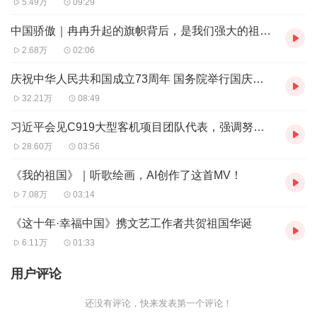
5.49万
09:29
中国骄傲｜冉冉升起的旗帜背后，是我们强大的祖国！
2.68万
02:06
庆祝中华人民共和国成立73周年 国务院举行国庆招待会 习近平等出席
32.21万
08:49
习近平会见C919大型客机项目团队代表，强调努力实现我国高端装备制造更多重大突破
28.60万
03:56
《我的祖国》｜听歌绘画，AI创作了这首MV！
7.08万
03:14
《这十年·幸福中国》携文艺工作者共贺祖国华诞
6.11万
01:33
用户评论
还没有评论，快来发表第一个评论！