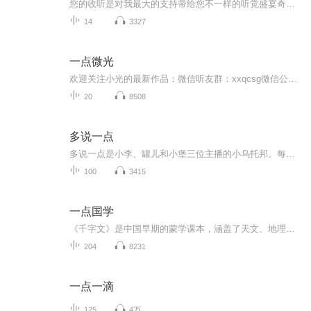
您的收听是对我最大的支持带给您不一样的听觉盛宴奇异恐怖故事灵异怪谈，奇闻异录，民间传说恐怖、悬疑、灵异、奇闻杂谈，您听过几个？搞笑奇异故事等着你来听
14
3327
一点微光
欢迎关注小光的最新作品：微信听友群：xxqcsg微信公众号“阁楼上的小光”愿你尘心不起，世虑无忧不负这世间无限春光清溪浅水行舟；微雨竹窗夜话；暑至临溪濯足；雨后登楼看山；柳阴堤畔闲行；花坞樽前微笑；隔江山寺闻钟；月下东邻吹萧；晨兴半炷茗香；午...
20
8508
多说一点
多说一点是小李、罐儿和小堡三位主播的小乌托邦。每周，从录制成为相聚，从讨论成为倾听，从辩论成为分享。是繁忙工作的一个出口，是中年危机的一瓶解忧酒，也是对生活思考的一个记录。我们会从影视剧、文学作品、游戏等文化产品出发，聊聊那些我们生命中...
100
3415
一点国学
《千字文》是中国早期的蒙学课本，涵盖了天文、地理、自然、社会、历史等多方面的知识。其以儒学理论为纲、穿插诸多常识，用四字韵语写出，很适于儿童诵读，后来就成了中国古代教育史上最早、最成功的启蒙教材。《千字文》问世1400 多年来的流传表明，它既...
204
8231
一点一滴
125
4万