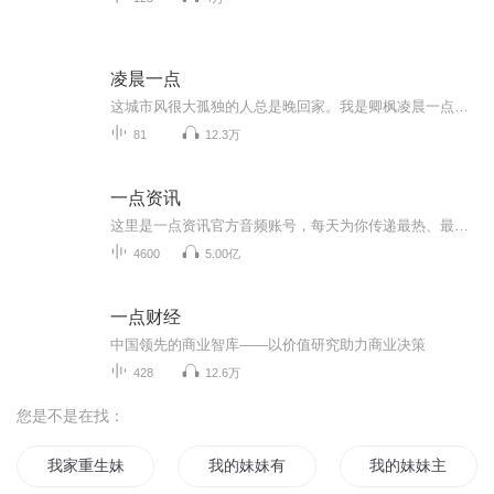
凌晨一点
这城市风很大孤独的人总是晚回家。我是卿枫凌晨一点与你相伴本专辑内容整理于网络...
81
12.3万
一点资讯
这里是一点资讯官方音频账号，每天为你传递最热、最及时的价值资讯。
4600
5.00亿
一点财经
中国领先的商业智库——以价值研究助力商业决策
428
12.6万
您是不是在找：
我家重生妹妹
我的妹妹有点中二
我的妹妹主神