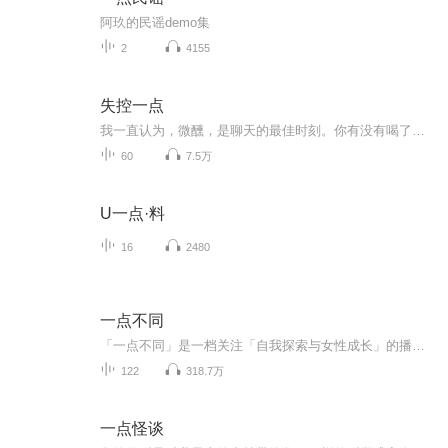
阿玖的民谣demo集
2
4155
失控一点
我一直认为，微醺，是聊天的最佳时刻。你有没有喝了点酒，有点晕，想要说点什么的时候？你有没有不便和家人朋友诉说，欲言又止的时候？别克制自己，来我这儿，我们一起聊聊天，这就是我想要叫这个名字的初衷。这是一档关注个人生长｜生活｜工作｜女性独立...
60
7.5万
U一点·料
16
2480
一点不同
「一点不同」是一档关注「自我探索与女性成长」的播客，在节目里你可以听到不同女性的职业生涯和成长故事，我们从不同视角探讨生活中的困惑与新的认识，并与你分享美好生活指南。自2019年起，「一点不同」专注于个人成长内容的分享，至今已发布 100 多期节...
122
318.7万
一点怪谈