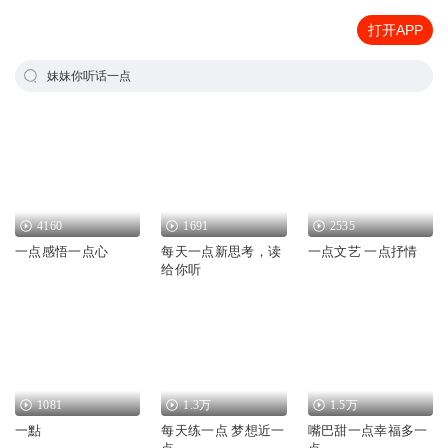
打开APP
妹妹你听话一点
4160
1691
2535
一点感悟一点心
每天一点新思考，读
一点文艺 一点抒情
给你听
1081
1.3万
1.5万
一點
每天练一点 梦想近一
嘴巴甜一点幸福多一