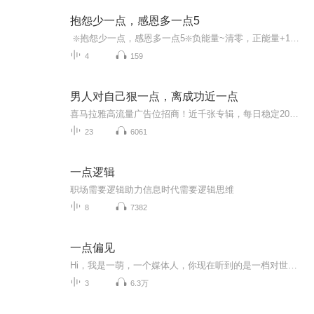
抱怨少一点，感恩多一点5
️ ❇️抱怨少一点，感恩多一点5❇️负能量~清零，正能量+100, 100%和负面情绪说88
4
159
男人对自己狠一点，离成功近一点
喜马拉雅高流量广告位招商！近千张专辑，每日稳定20万以上的真实流量，让你的广告信息每日曝光20W+ 。懂行的、有实力的、有需求的欢迎来聊。微信请加：kefu168999（请注明意向）
23
6061
一点逻辑
职场需要逻辑助力信息时代需要逻辑思维
8
7382
一点偏见
Hi，我是一萌，一个媒体人，你现在听到的是一档对世界和人类充满好奇的泛娱乐、泛文化类中文播客，每周不定期更新。欢迎关注我们的weibo、公主号：ALittleBias一点偏...
3
6.3万