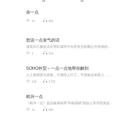
点
点
杂一点
14
821
想说一点丧气的话
感觉自己像是活在霓虹城市中在所有交际圈之外徘徊的蜉蝣，突然间就已经过了年轻的时光。
1
316
SOHO外贸～一点一点地帮你解剖
人人都渴望当老板，不愿给人打工，可老板这条路上，不仅人少而且还十分坎坷，荆棘蔓生，一不小心就万劫不复。不是所有人都有重头再来的勇气和能力。我曾走上SOHO外贸之路，其实纯属偶然，我真是没啥能力，也许就那么点勇气支撑我到现在。这绝不是我谦虚，...
116
7.5万
糕兴一点
《糕兴一点》是自媒体矩阵“年糕妈妈”创始人李丹阳发起的一档泛女性文化类播客。议题范围包括但不限于女性、家庭、育儿、成长等话题。呈现播客话语场里稀缺的母亲视角，在当下的养育环境中发出真实的声音。给当妈的女性，在生活、职场、自我成长中提供一...
13
656