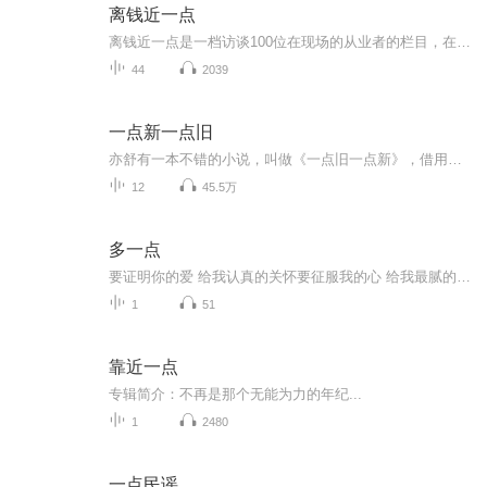
离钱近一点
离钱近一点是一档访谈100位在现场的从业者的栏目，在这个人人都能做点小生意的时代，终于有人告诉我怎么挣钱或者怎么亏钱的故事了。简单来说，这是一群亲手创造生意的人，他们不分性别，身处各行各业，这里不只有社交媒体里光鲜的报喜，你也会听见，向上攀...
44
2039
一点新一点旧
亦舒有一本不错的小说，叫做《一点旧一点新》，借用这个名字，开始试着做一档自己的节目，不过，把新提前，把旧放后。一点新一点旧，想为大家带来的是：一些新的或者旧的好歌，欢迎一起品鉴。
12
45.5万
多一点
要证明你的爱 给我认真的关怀要征服我的心 给我最腻的宠爱何小芮鸭甜宠单曲《多一点》上新，想念再多一点，见面再多一点，情话再多一点，爱我再多一点，期待每一天都是幸运的一天。
1
51
靠近一点
专辑简介：不再是那个无能为力的年纪...
1
2480
一点民谣