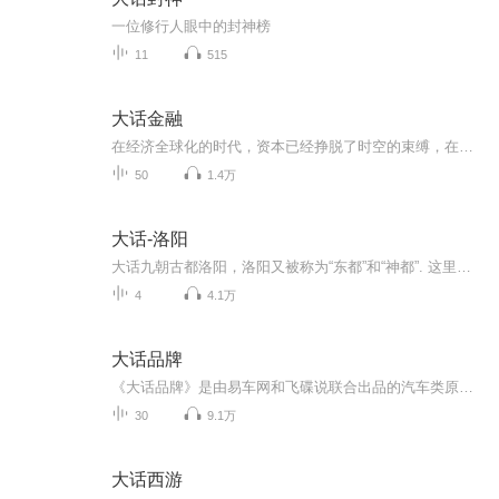
一位修行人眼中的封神榜
11
515
大话金融
在经济全球化的时代，资本已经挣脱了时空的束缚，在更加广阔的金融星球上运转着，而在这个金融星球上，金融文盲的失败概率显然更高…欲了解更多金融资讯，找到更多志同道合的朋友，请添加微信助手：zhangmengying1234567，备注：金融。CFE招生启动了！ 手...
50
1.4万
大话-洛阳
大话九朝古都洛阳，洛阳又被称为“东都”和“神都”. 这里有龙门石窟、白马寺、老君山和奉先寺等，还有原滋原味的老城区丽景门。感谢你，听到我！关注微信公众号yunsx91...
4
4.1万
大话品牌
《大话品牌》是由易车网和飞碟说联合出品的汽车类原创节目，以制作精良的动画，诙谐幽默的风格来为网友们点评时下与汽车相关的热点话题，热点车型。
30
9.1万
大话西游