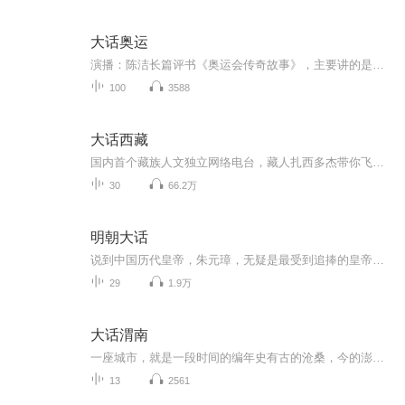
大话奥运
演播：陈洁长篇评书《奥运会传奇故事》，主要讲的是历届奥运的传奇故事。
100
3588
大话西藏
国内首个藏族人文独立网络电台，藏人扎西多杰带你飞跃念青唐古拉，一起去寻找那些美丽动人的传说。
30
66.2万
明朝大话
说到中国历代皇帝，朱元璋，无疑是最受到追捧的皇帝之一，倘若把打江山做皇帝的过程，比作创立一个伟大的企业，那么可以说朱元璋完成了一场零成本的创业逆袭奇迹。众所周知，朱元璋发家之前，当过和尚，做过乞丐，但其实这些事和她经历过的其他困难磨难相比起来，屁都不算。吃得苦中苦，方为人上人，这期节目也是十分的Q版的，大家听听就知道了。孙一老师为您揭秘朱元璋的发家史！
29
1.9万
大话渭南
一座城市，就是一段时间的编年史有古的沧桑，今的澎湃，还有未来的无限想象一座城市，就是一幕幕的故事纪录片流淌着鲜活的记忆，生动的往事、不朽的精神关于渭南，你也许看见了华山的巍峨，渭河的蜿蜒，史记的雄奇，鼓楼的沧桑但是你未必知道，在横的地域...
13
2561