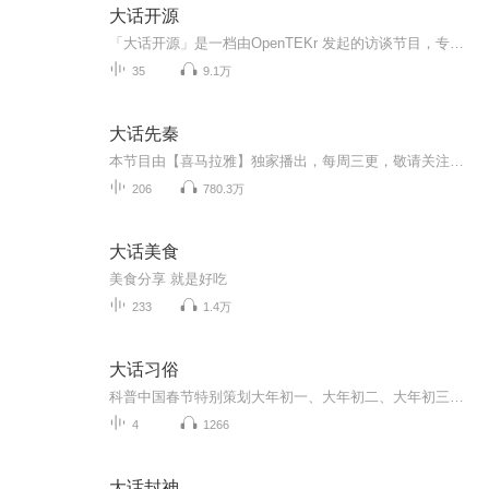
大话开源
「大话开源」是一档由OpenTEKr 发起的访谈节目，专注于沉淀开源人的所思所行，力求摸索出有趣、有料、有品的「开源武林秘笈」。每一期对话，我们会邀请身经百战的开源老兵，或冉冉升起的开源之星，来分享他们的前沿洞察、防坑指南，以及鲜为人知的走心故事。
35
9.1万
大话先秦
本节目由【喜马拉雅】独家播出，每周三更，敬请关注，感谢大家。 放眼世界，华夏文明并不是最早最绚烂的，但我们进步的速度却是最快的，到春秋时期就已经赶超了两河文明。 自此我们一骑绝尘，在地缘优势的呵护下，开启了另西方艳羡不已的灿烂文化，变成了...
206
780.3万
大话美食
美食分享 就是好吃
233
1.4万
大话习俗
科普中国春节特别策划大年初一、大年初二、大年初三该干啥？听《大话习俗》，聊聊传统文化2018，我们来了！
4
1266
大话封神