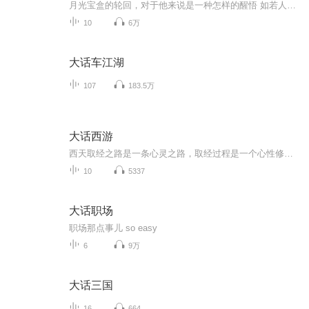
月光宝盒的轮回，对于他来说是一种怎样的醒悟 如若人间事都可重来，是否所有的一切便会圆满如意 也许只有经历过，才会懂得 也许只有失去过，才会痛彻 我们总是在迷惘中不断前行不断追寻 总是在失去的痛楚中渐渐清醒 当你不在，最后才明白 ...
10
6万
大话车江湖
107
183.5万
大话西游
西天取经之路是一条心灵之路，取经过程是一个心性修炼的过程。《西游记》既是一部魔幻小说，更是一部成长小说，因为每个人的人生也是一场“西游记”。 江苏省明清小说研究会副会长、南大苗怀明教授讲述《大话西游》。
10
5337
大话职场
职场那点事儿 so easy
6
9万
大话三国
16
664