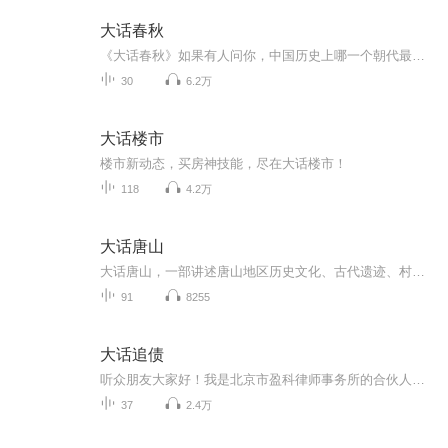
大话春秋
《大话春秋》如果有人问你，中国历史上哪一个朝代最不可缺失？假如只能留下一个朝代，你会选择哪一个？正确的答案是，春秋战国，如果没有春秋，我们就不知道何为礼义廉耻，因为孔子来自春秋，如果没有春秋，我们就不知道道可道非常道究竟以何为道，因为老...
30
6.2万
大话楼市
楼市新动态，买房神技能，尽在大话楼市！
118
4.2万
大话唐山
大话唐山，一部讲述唐山地区历史文化、古代遗迹、村镇由来、地方传说的故事合集。全书共两个大板块，正史部分主要讲述唐山地区从古至今的考古遗迹、区域朝代归属、重大历史事件；大话部分则是唐山地区的村镇由来、地方传说、文化变迁等。
91
8255
大话追债
听众朋友大家好！我是北京市盈科律师事务所的合伙人马文龙律师，值此年关将近之际，我们推出《追债攻略——法律实务操作36计》听书版，全书共65万字将由法律出版社于2018年4月份出版发行，各地新华书店有售，敬请期待。我们首先推出听书版，以尝听众，希望能对大家有所帮助。
37
2.4万