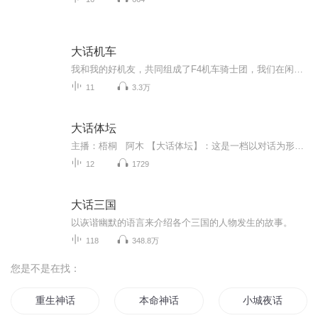
大话机车
我和我的好机友，共同组成了F4机车骑士团，我们在闲暇之余制作了《大话机车》节目，与广大车友共同探讨机车骑行的一系列话题。欢迎广大车友喜欢！
11
3.3万
大话体坛
主播：梧桐 阿木 【大话体坛】：这是一档以对话为形式为主的体育类节目，每期节目由体坛快讯、体坛大咖秀和体坛八卦三大板块组成。主播梧桐和阿木每期将会向大家详细介绍一位体坛大咖和进行深度的体坛八卦来让听众通过广播来了解与体育相关的故事，丰富...
12
1729
大话三国
以诙谐幽默的语言来介绍各个三国的人物发生的故事。
118
348.8万
您是不是在找：
重生神话
本命神话
小城夜话