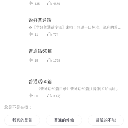
135
4639
说好普通话
�️【学好普通话专辑】来啦！想说一口标准、流利的普通话？这厢有礼啦！�不管你是学生党、职场人，还是追剧爱好者，这里都有为你量身定制的趣味发音秘籍！�✨从声调到绕口令，从日常对话到情感朗读，循序渐进，轻松掌握“播音腔”！�边玩边学，告别“...
11
774
普通话60篇
15
1798
普通话60篇
《普通话60篇目录》普通话60篇注音版| 01白杨礼赞普通话60篇注音版| 02差别普通话60篇注音版| 03丑石普通话60篇注音版| 04达瑞的故事普通话60篇注音版| 05第一场雪普通话60篇注音版| 06读书人是幸福人普通话60篇注音版| 07二十美金的价值普通话...
60
3.4万
您是不是在找：
我真的是普通人啊
普通的修仙
普通的不能再普通