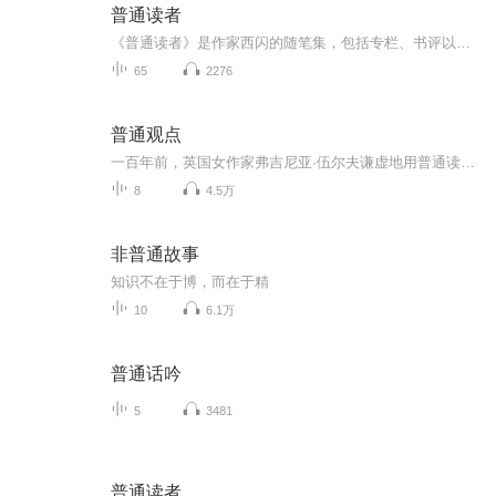
普通读者
《普通读者》是作家西闪的随笔集，包括专栏、书评以及艺术评论。作者运用了一种“启发式”（heuristics）的独特方式，以清晰简洁的思维为触媒，唤醒普通读者的问题意识，激发出他们对社会、经济、政治、文学、历史和哲学等诸多领域的敏感与兴趣，进而认识...
65
2276
普通观点
一百年前，英国女作家弗吉尼亚·伍尔夫谦虚地用普通读者身份探讨文学。这里的“普通”是一种状态，学会在观察他者里寻找自我。我们是一群关心时事热点的大学生，每期节目将讨论你们最关心的话题，用新闻人的眼光看待热点时事，随机掉落传播学理论。
8
4.5万
非普通故事
知识不在于博，而在于精
10
6.1万
普通话吟
5
3481
普通读者