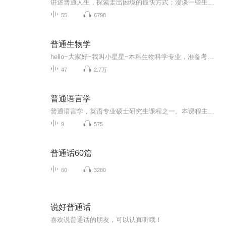
讲述普通人生，探索走出困境的最快方式；漫谈一些生活话题，祝福一切都好，缓解焦虑。每周更新，欢迎回家
55
6798
普通生物学
hello~大家好~我叫小星星~本科生物科学专业，准备考研，录这个音频主要是为了督促自己学习，然后利用碎片时间反复听磨耳朵加深记忆，如果你有幸听到这张专辑，也准备考研的话，希望对你有所帮助~有什么问题和需要改进的地方还请留言，我们一起进步吖~恕我直言，在座的各位都是准研究生！hiahia~
47
2.7万
普通语言学
普通语言学，英语专业硕士研究生课程之一。本课程主要参考书为John Lyons所著的"Language and Linguistics An introduction"，有关此书的内容在另一个专辑。
9
575
普通话60篇
60
3280
说好普通话
喜欢说普通话的朋友，可以认真听哦！