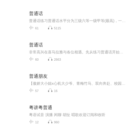
普通话
普通话练习普通话水平分为三级六等一级甲等(最高)，一级乙等二级甲等，二级乙等三级甲等，三级乙等普通话水平测试试卷（机试）由4个测试项构成1.读单音节字词100个，占10分2.对双音节词语50个，占20分3.400字短文朗读，占30分4.说话，时间3分钟，占40分。
61
5115
普通话
非常高兴在喜马拉雅与各位相遇。先从练习普通话开始，努力学习各位大咖老师的经验和心得，以及演播技巧。每天都会有更新哦
60
2663
普通朋友
【傲娇大小姐x心机大少爷、青梅竹马、双向奔赴、校园】方施琅一直都想不明白为什么大家总爱把她和傅呈书凑一对，甚至还传出了她在元旦当天和傅呈书接吻这种莫须有的谣言，明明他俩就只是世家之间的普通朋友而已。方施琅怕谣言再传下去就变成她表白不成为爱...
57
16
粤讲粤普通
粤语试音 演播 闲聊 胡扯 唱歌欢迎订阅和收听
12
960