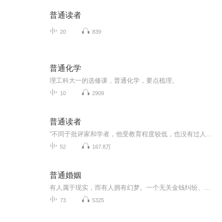
普通读者
20
839
普通化学
理工科大一的选修课，普通化学，要点梳理。
10
2909
普通读者
“不同于批评家和学者，他受教育程度较低，也没有过人的天资。他读书是为了消遣，而不是为了传授知识或纠正他人的看法。”—— 伍尔夫《普通读者》“普通读者”是一个安利书籍的播客。不定期更新。所有提到的书都是主播们的独断和偏见，如有不同意见，还请...
52
167.8万
普通婚姻
有人属于现实，而有人拥有幻梦。一个无关金钱纠纷、阶级差异、三角关系的婚姻故事。一首赞美天真与理想，热情和无序的昨日之歌。本书讲述2008-2018，我们的婚姻和生活纪年。 这就是我们的青年时代，这就是我们年轻时代的婚姻生活。一对生活在二线城市的年...
73
5325