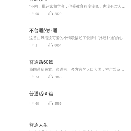
“不同于批评家和学者，他受教育程度较低，也没有过人的天资。他读书是为了消遣，而不是为了传授知识或纠正他人的看法。”—— 伍尔夫《普通读者》“普通读者”是一个安利书籍的播客。不定期更新。所有提到的书都是主播们的独断和偏见，如有不同意见，还请...
90
2829
不普通的扑通
这首曲风活泼可爱的小情歌描述了爱情中“扑通扑通”的心动瞬间，把小女生见到喜欢的人后脸红心跳的可人模样，还有小鹿乱撞的内心活动刻画得真实灵动。歌曲以冬日为时间背景，但音乐氛围却格外暖心甜蜜，不禁令人联想到冬日恋歌里的白色恋人，温柔、纯净、自带一层柔光。小二胡雨用歌声掀起一股青春风暴，带来初恋般的悸动，声线清澈纯洁，如同歌词所描写的飘零的雪花，小心翼翼地落在心上人柔软的围巾上，融化进听众的心里。《不普通的扑通》如同它所描述的爱情一样，给听众一种释放多巴胺的快乐，让人不自觉地重温了...
1
8654
普通话60篇
我国是多民族、多语言、多方言的人口大国，推广普及普通话有利于增进各民族各地区的交流，有利于维护国家统一，增强中华民族凝聚力。
73
2845
普通话60篇
60
3589
普通人生