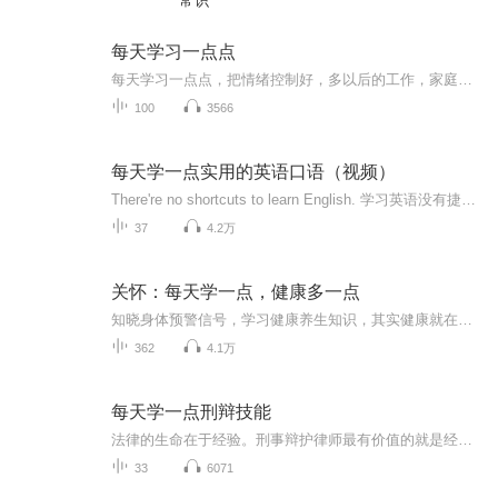
常识
每天学习一点点
每天学习一点点，把情绪控制好，多以后的工作，家庭都是有帮助的，把每天发生的事都得记录下来
100
3566
每天学一点实用的英语口语（视频）
There're no shortcuts to learn English. 学习英语没有捷径。每天进步一点点，坚持带来大改变。
37
4.2万
关怀：每天学一点，健康多一点
知晓身体预警信号，学习健康养生知识，其实健康就在你自己手里。
362
4.1万
每天学一点刑辩技能
法律的生命在于经验。刑事辩护律师最有价值的就是经验。赖律师为朋友们，分享他办案过程中遇到的法律专业分析，分享他办案过程中积累的辩护经验。每天的刑辩课程简短、直切主题，不长篇大论，不需花太多时间。却可以在一定程度上，帮助法律同仁以及众多对法律感兴趣的朋友进步、成长。
33
6071