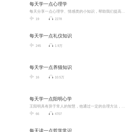
每天学一点心理学
每天分享一点心理学、情感类的小知识，帮助我们提高自我认知，成为更好的自己。
19
2278
每天学一点礼仪知识
245
1.9万
每天学一点养猫知识
16
10.5万
每天学一点阳明心学
王阳明具有异于常人的智慧，他通过一定的合理方法，让自己的心灵境界得到提升，开发了人本来具有的智慧潜能。他由普通人到“超人”的超越，为我们提供了自我完善的典范。希望我们在聆听中不断反思、成长，逐渐修炼一个更好的自己。
66
4707
每天读一点哲学常识