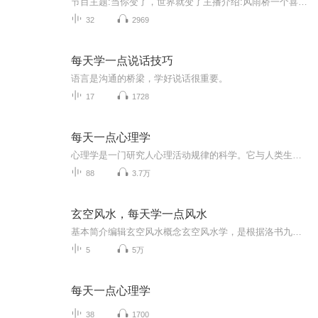
节目主题:当你变了，世界就变了主播介绍:风雨桥一个喜欢探索发现，尝鲜的小主播主播寄语:阅读聆听改变人生。更新频率:每周更新
32
2969
每天学一点说话技巧
语言是沟通的桥梁，学好说话很重要。
17
1728
每天一点心理学
心理学是一门研究人心理活动规律的科学。它与人类生活关系密切，在人类生活中的各个方面都起着十分重要的作用，应用的范围十分广泛。 现代社会的人承受着来自于恋爱、婚姻、人际交往、职场等各个方面的压力，导致心理问题与日俱增，常常有失眠、焦虑、忧虑...
88
3.7万
玄空风水，每天学一点风水
基本简介编辑玄空风水概念玄空风水学，是根据洛书九星挨排理论与自然形态相结合，去选择最佳的居住环境的学问。玄空风水特点以后天八卦的易学理论为基础；以挨星法为主要方法；以客观的气场分布和自然环境为依据；其中挨星法是玄空风水最大特色。就其操作...
5
5万
每天一点心理学
38
1700