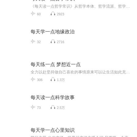
《每天读一点哲学常识》从哲学本体、哲学流派、哲学术语、哲学名家、哲学名著、经典命题、名家名言、哲人轶事八个方面普及与哲学有关的常识。《每天读一点哲学常识》将指导读者爬上思想阶梯，从异彩纷呈的哲人流派中体会博大精深的哲学内涵，力图给读者提...
60
2923
每天学一点地缘政治
32
2716
每天练一点 梦想近一点
全力以赴坚持做自己喜欢的事情原来可以让生活如此充实美好！感谢喜马拉雅提供这么好的学习平台，喜播见证我的成长！
306
1.3万
每天读一点科学故事
73
2.5万
每天学一点心里知识