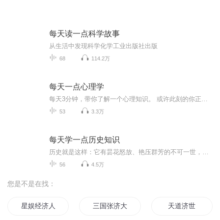
每天读一点科学故事
从生活中发现科学化学工业出版社出版
68
114.2万
每天一点心理学
每天3分钟，带你了解一个心理知识。 或许此刻的你正因心绪纷扰而辗转难眠，或许此刻的你为前途未明而彷徨无措，或许此刻的你积攒了太多对伴侣的失望。 惶惑起于前路难测，怨怼生于期许落空，你的灵魂深处早已埋藏真相的种子，只是尚未等来破土的微光。 ...
53
3.3万
每天学一点历史知识
历史就是这样：它有昙花怒放、艳压群芳的不可一世，又有横征暴敛、民不聊生的混乱不堪。每一个场景它都不同寻常，每一个瞬间它都耐人寻味。富强、文明和暴虐、短命，无论我们想象力多么丰富，这几个词凑在一起是那么的不协调，但历史就这样发生了。
56
4.5万
您是不是在找：
星娱经济人
三国张济大帝
天道济世