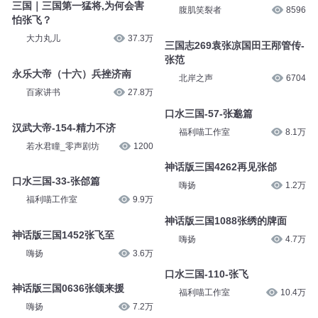
三国｜三国第一猛将,为何会害
腹肌笑裂者
8596
怕张飞？
大力丸儿
37.3万
三国志269袁张凉国田王邴管传-
张范
永乐大帝（十六）兵挫济南
北岸之声
6704
百家讲书
27.8万
口水三国-57-张邈篇
汉武大帝-154-精力不济
福利喵工作室
8.1万
若水君瞳_零声剧坊
1200
神话版三国4262再见张郃
口水三国-33-张郃篇
嗨扬
1.2万
福利喵工作室
9.9万
神话版三国1088张绣的牌面
神话版三国1452张飞至
嗨扬
4.7万
嗨扬
3.6万
口水三国-110-张飞
神话版三国0636张颌来援
福利喵工作室
10.4万
嗨扬
7.2万