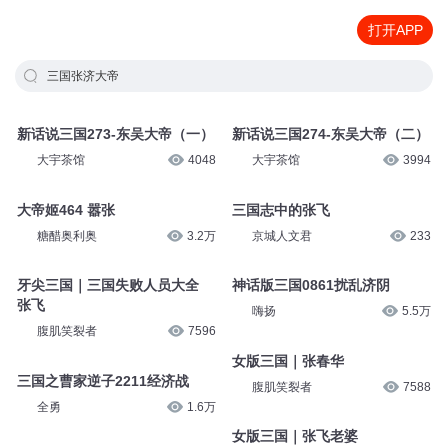
打开APP
三国张济大帝
新话说三国273-东吴大帝（一）
新话说三国274-东吴大帝（二）
大宇茶馆
4048
大宇茶馆
3994
大帝姬464 嚣张
三国志中的张飞
糖醋奥利奥
3.2万
京城人文君
233
牙尖三国｜三国失败人员大全
神话版三国0861扰乱济阴
张飞
嗨扬
5.5万
腹肌笑裂者
7596
女版三国｜张春华
三国之曹家逆子2211经济战
腹肌笑裂者
7588
全勇
1.6万
女版三国｜张飞老婆