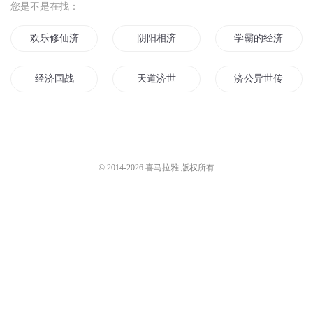
您是不是在找：
欢乐修仙济世游
阴阳相济
学霸的经济世界
经济国战
天道济世
济公异世传
重生道医济世
兼济大明
济公小故事
穿越成济公
末世之医济天下
济公裂传
© 2014-
2026
喜马拉雅 版权所有
乾坤济世
水火既济
悬魂济世
济公新传
周济传奇
清朝经济适用男
星娱经济人
道济天下