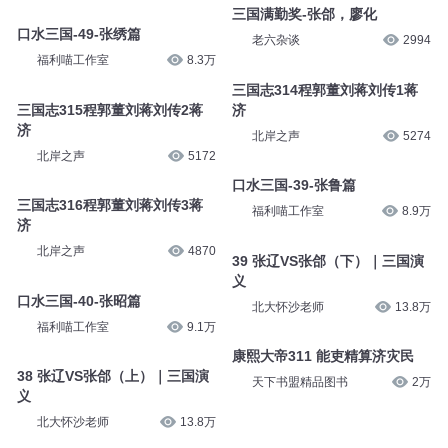
三国满勤奖-张郃，廖化
口水三国-49-张绣篇
老六杂谈
2994
福利喵工作室
8.3万
三国志314程郭董刘蒋刘传1蒋
三国志315程郭董刘蒋刘传2蒋
济
济
北岸之声
5274
北岸之声
5172
口水三国-39-张鲁篇
三国志316程郭董刘蒋刘传3蒋
福利喵工作室
8.9万
济
北岸之声
4870
39 张辽VS张郃（下）｜三国演
义
口水三国-40-张昭篇
北大怀沙老师
13.8万
福利喵工作室
9.1万
康熙大帝311 能吏精算济灾民
38 张辽VS张郃（上）｜三国演
天下书盟精品图书
2万
义
北大怀沙老师
13.8万