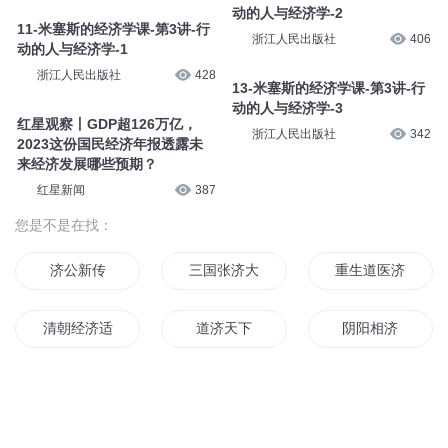
动的人与经济学-2
11-米塞斯的经济学课-第3讲-行
浙江人民出版社
406
动的人与经济学-1
浙江人民出版社
428
13-米塞斯的经济学课-第3讲-行
动的人与经济学-3
红星观察丨GDP超126万亿，
浙江人民出版社
342
2023这份国民经济年报透露未
来经济发展哪些预期？
红星新闻
387
您是不是在找：
济公新传
三国张济大帝
重生道医济世
清朝经济适用男
道济天下
阴阳相济
济公异世传
周济传奇
穿越成济公
经济国战
欢乐修仙济世游
济公裂传