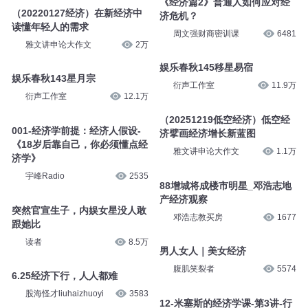
《经济篇2》普通人如何应对经
（20220127经济）在新经济中
济危机？
读懂年轻人的需求
周文强财商密训课
6481
雅文讲申论大作文
2万
娱乐春秋145移星易宿
娱乐春秋143星月宗
衍声工作室
11.9万
衍声工作室
12.1万
（20251219低空经济）低空经
001-经济学前提：经济人假设-
济擘画经济增长新蓝图
《18岁后靠自己，你必须懂点经
雅文讲申论大作文
1.1万
济学》
宇峰Radio
2535
88增城将成楼市明星_邓浩志地
产经济观察
突然官宣生子，内娱女星没人敢
邓浩志教买房
1677
跟她比
读者
8.5万
男人女人｜美女经济
腹肌笑裂者
5574
6.25经济下行，人人都难
股海怪才liuhaizhuoyi
3583
12-米塞斯的经济学课-第3讲-行