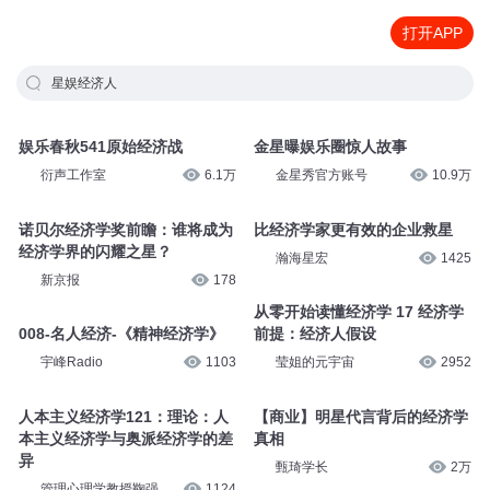
打开APP
星娱经济人
娱乐春秋541原始经济战
金星曝娱乐圈惊人故事
衍声工作室
6.1万
金星秀官方账号
10.9万
诺贝尔经济学奖前瞻：谁将成为
比经济学家更有效的企业救星
经济学界的闪耀之星？
瀚海星宏
1425
新京报
178
从零开始读懂经济学 17 经济学
008-名人经济-《精神经济学》
前提：经济人假设
宇峰Radio
1103
莹姐的元宇宙
2952
人本主义经济学121：理论：人
【商业】明星代言背后的经济学
本主义经济学与奥派经济学的差
真相
异
甄琦学长
2万
管理心理学教授鞠强
1124