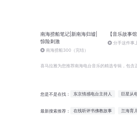
南海捞船笔记|新南海归墟|
【音乐故事馆
惊险刺激
分手这件事
仝小洁
南海捞船300（完结）
喜马拉雅为您推荐南海电台音乐的精选专辑，包含
东京情感电台主持人
巨星从
您是不是在找：
台城往事
万界电视台
灵
在线听评书佛教故事
兰海育
最新搜索推荐：
上古战台
天台歌后
电台
儿童听的美好的故事
睡醒后