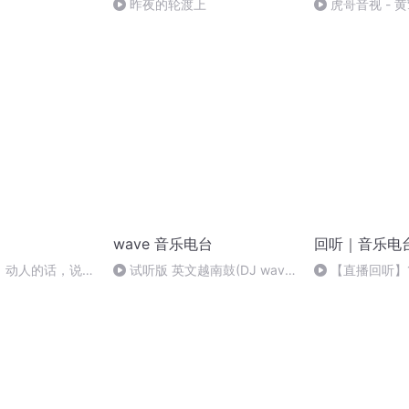
昨夜的轮渡上
虎哥音视 - 
wave 音乐电台
回听｜音乐电
】动人的话，说给
试听版 英文越南鼓(DJ wave
【直播回听】
DJ阿亮 ReMix)
机