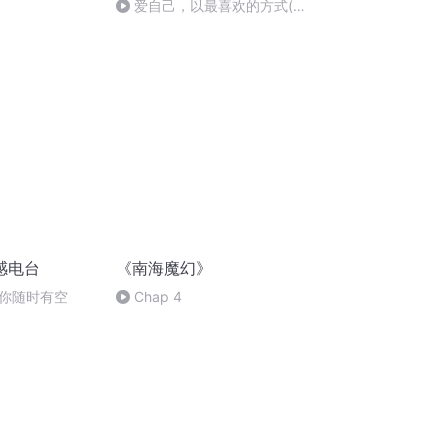
爱自己，以最喜欢的方式(夜
听)治愈电台
感电台
《南海魔幻》
你随时有空
Chap 4