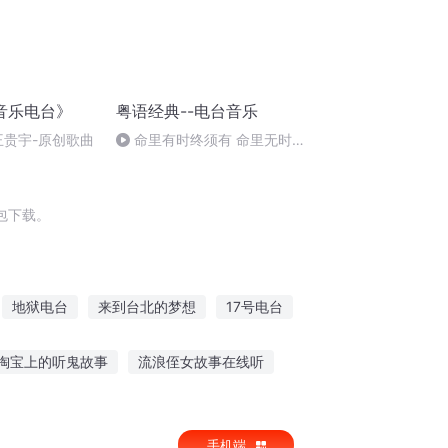
音乐电台》
粤语经典--电台音乐
王贵宇-原创歌曲
命里有时终须有 命里无时莫
强求---浪子心声
包下载。
地狱电台
来到台北的梦想
17号电台
歌
仙界斗神台
三国之云台
淘宝上的听鬼故事
流浪侄女故事在线听
事跟读书的区别
神秘的故事免费听
手机端