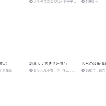
人生是要轰轰烈烈还是平平淡
118被困
淡？
电台
韩嘉天：古典音乐电台
六六の音乐情
 男生版
音乐无处不在（3）猫王，埃
我很忙，但对
尔维斯·普雷斯利