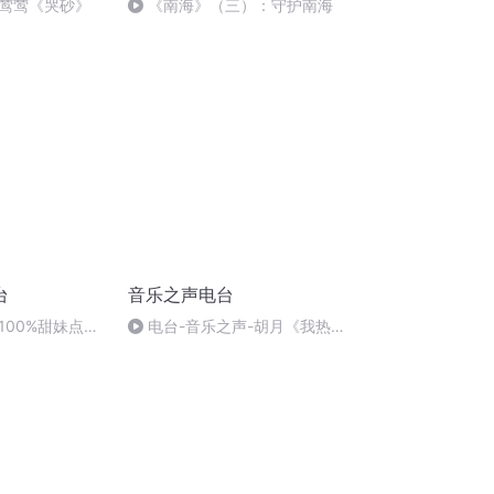
黄莺莺《哭砂》
《南海》（三）：守护南海
台
音乐之声电台
100%甜妹点唱
电台-音乐之声-胡月《我热恋
的故乡》-010