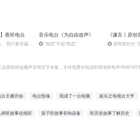
】夜听电台
音乐电台《为自由放声》
《谦言丨原创
上，我只要坦诚@
“相恋”不如“暗恋”
房间里的光-
正品授权的连播声音和文字全集，支持免费在线试听阅读和有声书MP3打
电台主播开始
电台惊魂
我成了一台电脑
娱乐之电视台大亨
台道心
六台电视机
异闻电台
深夜少女与无声电台
云台剑
儿师听故事在线听
孩子听故事音响设备
听历史故事了解历史
情书
听的小故事
道歉故事丹尼尔在线听
两宝贝听妈妈讲故事
听故