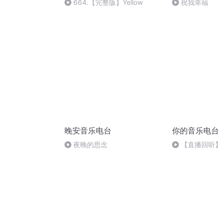
664.【完整版】Yellow
祝我幸福
晚安音乐电台
你的音乐电台
夜晚的思念
【直播回听
你听