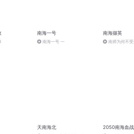
效
南海一号
南海撷英
3
南海一号 一
南师为何不受
天南海北
2050南海血战