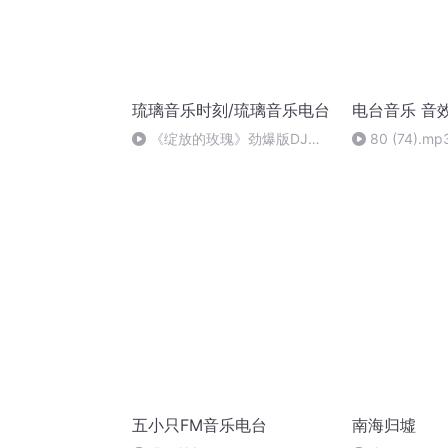
琉璃音乐时刻/琉璃音乐电台
电台音乐 音
《绽放的玫瑰》劲爆版DJ
80 (74).mp
Candy&刘艺淼
五小只FM音乐电台
南海归墟