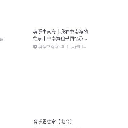
魂系中南海丨我在中南海的
往事丨中南海秘书回忆录丨
拜
中南海人物春秋丨红墙秘书
魂系中南海209 巨大作用
回忆录
（完）
音乐思想家【电台】