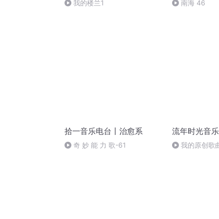
我的楼兰1
南海 46
拾一音乐电台丨治愈系
流年时光音乐
奇 妙 能 力 歌-61
我的原创歌曲