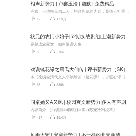
相声新势力 | 卢鑫玉浩 | 幽默 | 免费精品
卢鑫、玉浩师兄弟二人，均拜郭德纲为师，是德云社重点培养的新生代相声演员。自2015年搭档以来，两人以扎实的功底、幽默的台风和贴近生活的段子迅速崭露头角，成为德云社“新势力”代表人物。艺术特色传统根基：深谙相声“说学逗唱”四门功课，擅长传统单...
12
17.9万
状元的农门小娘子|52期实战剧组|土潮新势力剧社
穿越成农家女，如何逆袭人生
50
2766
戏说镜花缘之唐氏大仙传 | 评书新势力（SK）
本书改编自清代文人李汝珍的《镜花缘》，以匠心评书演绎唐敖、多九公、林之洋乘槎海外的奇幻征程：女儿国巾帼执掌乾坤，君子国谦谦君子暗藏机锋，无肠国食土异俗暗喻人性，犬封国人面兽心影射世相。说书人以诙谐口吻解构荒诞国风，借古讽今道破世间百态，...
55
3398
同桌她又A又飒 | 校园爽文新势力|多人有声剧
内容简介 【白切黑乖萌软妹×实力苏宠冷冽校草】 阴差阳错做了同桌之后，林青柚一度以为自己会被他一巴掌拍墙上，抠都抠不下来。 但某一天，他却把一朵玫瑰放到她的手心，长睫微敛，眼神温柔下来。 “如果可以，我想把世间所有东西都送给你，可...
417
18.4万
风雨大宋 | 宋穿新势力 | 不一样的北宋穿越 | 多人有声剧