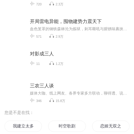
720
2.3万
开局雷电异能，囤物建势力震天下
血色笼罩的钢铁森林沦为炼狱，刺耳嘶吼与腥锈味裹挟着人类最后的挣扎。那个曾用双拳轰穿尸潮的男人独自躺在末世终章，身下是堆积如山的晶核，掌心却攥不紧一缕同行的体温。当他睁眼回到灾变前三天，脖颈突然烙下诡谲的漆黑纹章。曾经孤身站在废墟尽头的他...
571
2.9万
对影成三人
11
1.2万
三农三人谈
媒体大咖、线上网友、各界专家多方联动，聊得透、说得实，好看有用不端着，原来，你关心的政策热点也可以这样说！《三农三人谈》系列节目，季播解渴放送。
346
15.8万
您是不是在找：
我建立太多势力了
时空歌剧
恋姬无双之新势力