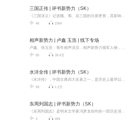
三国正传 | 评书新势力（SK）
《三国演义》记述魏、蜀、吴三国的兴衰更替，其影响之巨，堪称中国文学史上的巅峰之作。官渡之战、许褚裸衣斗马超、草船借箭、借东风等经典桥段，早已深入人心，广为传颂。作为中国古代四大名著之一，《三国演义》不仅文学价值极高，更是一部兵法宝典。相...
46
2364
相声新势力 | 卢鑫 玉浩 | 线下专场
卢鑫、张玉浩：青年相声演员，相声新势力领军人物，《笑傲江湖》第三季冠军；《欢乐喜剧人》四、五两季热门选手，代表作品：《中国歌曲漫谈》、《你打开的方式不对》、《别出心裁》、《乌龙院》；他们的出现，让观众眼前一亮，惊呼：“原来相声还可以是这...
65
39.4万
水浒全传 | 评书新势力（SK）
《水浒传》，中国古典四大名著之一，是历史上最早以白话文写就的长篇章回小说，由施耐庵撰写，罗贯中整理成书。故事以北宋末年为背景，讲述宋江为首的一百零八位好汉，从被逼落草梁山泊，到聚义壮大，受朝廷招安，再到东征西讨的波澜壮阔历程。书中塑造了...
59
1.1万
东周列国志 | 评书新势力（SK）
《东周列国志》是明末文学家冯梦龙创作的一部历史演义小说。这部古白话小说描绘了从西周宣王直至秦统一六国的五百余年风云变幻，堪称“古今第一奇局”。本评书以独特的说书风格，为听众重现这段跌宕起伏的历史画卷。说书人融汇各家之长，以幽默风趣的语言...
3
494