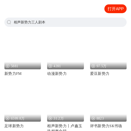
打开APP
相声新势力三人剧本
5881
4391
97.5万
新势力FM
动漫新势力
爱豆新势力
6599.8万
31.2万
8823
足球新势力
相声新势力丨卢鑫玉
评书新势力SK书场