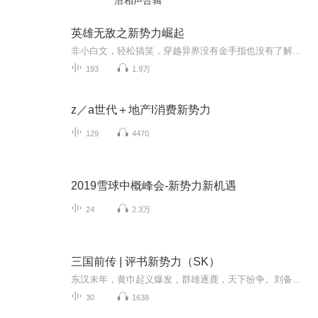
浩相声合辑
英雄无敌之新势力崛起
非小白文，轻松搞笑，穿越异界没有金手指也没有了解这个世界，只是借用了英雄无敌的架构。主角是我们普通人，有自己的小心思，也有正常人的欲望，读起来轻松，大家可以多听几章。比很多小白文好多了。（最主要猪脚成功不是自己一开始的思想，而是在大陆局...
193
1.9万
z／a世代＋地产l消费新势力
129
4470
2019雪球中概峰会-新势力新机遇
24
2.3万
三国前传 | 评书新势力（SK）
东汉末年，黄巾起义爆发，群雄逐鹿，天下纷争。刘备、皇甫嵩、曹操等人奉命平叛，剿灭黄巾，期间结识关羽、张飞等一代名将。然而朝廷内忧不断，汉灵帝听信十常侍谗言，汉献帝昏庸无为。本书生动讲述桃园三结义、黄巾之乱、十常侍专权、董卓擅政、十八路讨...
30
1638