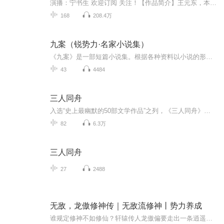
演播：宁书生 欢迎订阅 关注！【作品简介】王元东，本是一个开出租车的小司机，却因为一次抓赌，有了机会去当一个城中村的村长。平平无奇的他意外卷入了权力的漩涡，商业的争斗。金钱权欲，红粉佳人，面对重重困局，他该何去何从？世局为盘，身为棋子，誓...
168
208.4万
九案（锐势力·名家小说集）
《九案》是一部短篇小说集。根据各种资料以小说的形式做了重新的开掘和讲述。从资料写小说的初衷在于，想从各种各样的资料中发现各种各样的生命形态，窥探形形色色的人与人之间的关系，触摸到心的真实跳动，揭示种种处境里人的努力、挣扎，自救，互助和得...
43
4484
三人同舟
入选“史上最幽默的50部文学作品”之列，《三人同舟》围绕一次三个大男人和一条狗的泛舟之旅展开。情节虽然夸张，但似乎总能在其中看到身边人的影子，一本绝对让人捧腹大笑、乐而忘返的书。杰罗姆·克拉普卡·杰罗姆 （Jerome K. Jerome，1859-1927）是英...
82
6.3万
三人同舟
27
2488
无敌，龙傲修神传｜无敌流修神丨势力养成
谁规定修神不如修仙？轩辕传人龙傲偏要走出一条逍遥修神路！穿越众神大陆，修真碾压魔法，斗气在他面前不堪一击！收服九级魔兽，建立傲龙城，招安百万天使，硬刚创世神，从低调发育到统御神界，每一步都爽到飞起！剑士原著《逍遥修神传》，无废柴、不憋屈...