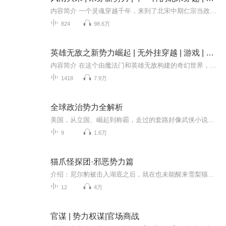
内容简介 一个灵魂穿越千年，来到了北宋中期仁宗当政的时候。在小县城里做生意改善家境，到中进士做官，一步一个脚印，这个来自后世的灵魂在宋朝最繁荣的时候实现自己的人生理想，位极人臣。【购买须知】1、本作品为付费有声书，购买成功后，即可收听。2...
824
98.6万
英雄无敌之新势力崛起 | 无外挂穿越 | 游戏 | 多人有声剧
内容简介 在这个由魔法门和英雄无敌构建的奇幻世界，一位地球青年意外穿越至此，却发现自己并不具备其他穿越者所拥有的游戏知识优势。他对这个世界的历史、规则一无所知，只能凭借自己的智慧和勇气，一步步探索这个未知的世界。几载光阴流转，这位曾经的异...
1418
7.9万
全球政治势力全解析
美国，从立国、崛起到称霸，走过的套路好像武侠小说中的“大侠”；欧洲，曾经是“武林盟主”，不过已经“退居二线”；俄罗斯，在地缘战略上的诉求就和其国徽上的双头鹰一样——左顾右盼；印度，要做“有声有色”的大国，实际情况却因其独特的地理环境变得复杂；中国，具备成为“王者”的所有条件，但要想真正“上位”，还必须依靠智慧和勇气，踏踏实实打拼出来！所谓大道至简，就是对事物观其本源，而化繁为简的过程，就是探索出其中永远不变的因素。纵观人类历史的演化，万变不离其宗的两个决定性因素，一个是人的基本欲望，另一个是山川地势，人性演化为权谋、经济和文化，地理则演化出地缘政治……地缘政治最有意思的地方就在于，特殊的地理特质，会让某些特定的地方成为主导一个国家甚至是整个世界的“钥匙”，也被称为“兵家必争之地”。千百年来，人类对这些“钥匙”的经营和争夺，就构成了人类的历史。
9
1.6万
猫爪怪探团·邪恶势力篇
介绍：尼尔豹被击入湖底之后，就在也未能醒来雪梨猫很是担心尼尔豹的状况，雪梨猫发现尼尔豹沉入湖底。连忙将尼尔豹捞了起来。后面又会发生怎样的事情呢？敬请收听猫爪怪探团·邪恶势力篇吧！更多精彩信息等你来解锁。
12
4万
官谋 | 势力权谋|官场商战