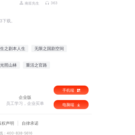
士流经典作品｜三集上瘾
363
南笙先生
3下载。
生之剧本人生
无限之国剧空间
从剧透开始的斗罗
别动我的剧本
光照山林
重活之官路
绝境
华山掌门路
狂妃嫁到腹黑王爷走着
手机端
企业版
员工学习，企业买单
电脑端
版权声明
自律承诺
：400-838-5616