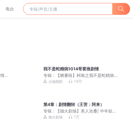
电台
我不是蛇精病1014哥要推剧情
和情的
专辑：
【燃番啦】柯南之我不是蛇精病|
穿越动漫|热血爆笑|多人有声剧
1.9万
云端残阳
第4章：剧情翻转（王苦：阿来）
专辑：
【烟火剧场】美人沧桑| 中年欲望
x男邻居作者白菜 | 玫瑰的故事x小巷人
1万
烟火剧场
家x欲望男女|莱兮演播|两性情感x时代命
运