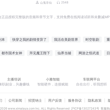
童 | 泰国 | 探案 | 微恐怖 | 烧脑
2548
山鬼非仙
含正品授权完整版的音频和章节文字，支持免费在线阅读试听和未删减MP
剧本
快穿之我的剧情变异了
我活在美剧世界
时空歌剧
重
王重生在异世
我生活在剧本里
编剧人生
重生之编剧人生
都市国术女神
拜见魔王陛下
仙界当辅
网游之悟武道
日
悲剧的编剧
快穿之剧情开始前
再也找到青春剧
我能召唤万界群雄
我妹一点也不可爱
仙剑奇侠传之后续
轮回
主播培训
小雅智能
车联网平台
兼职副业，兴趣赚钱
智能硬件，连接赋能
自在出行，听我想听
们
公司新闻
招贤纳士
用户反馈
服务协议
隐私政策
2026
www.ximalaya.com lnc. ALL Rights Reserved
沪ICP备13027243号
客服热线