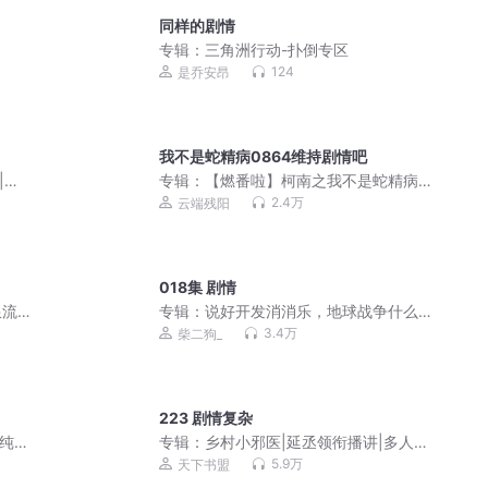
同样的剧情
专辑：
三角洲行动-扑倒专区
124
是乔安昂
我不是蛇精病0864维持剧情吧
|打
专辑：
【燃番啦】柯南之我不是蛇精病|
穿越动漫|热血爆笑|多人有声剧
2.4万
云端残阳
018集 剧情
流 |
专辑：
说好开发消消乐，地球战争什么
鬼｜科技｜搞笑｜战争｜架空｜多人有
3.4万
柴二狗_
声剧
223 剧情复杂
/纯
专辑：
乡村小邪医|延丞领衔播讲|多人精
品有声剧
5.9万
天下书盟