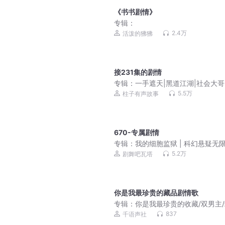
《书书剧情》
专辑：
2.4万
活泼的狒狒
接231集的剧情
专辑：
一手遮天|黑道江湖|社会大哥
黑纪实柱子有声故事
5.5万
柱子有声故事
670-专属剧情
专辑：
我的细胞监狱 | 科幻悬疑无限
3D精品多人剧
5.2万
剧舞吧瓦塔
你是我最珍贵的藏品剧情歌
专辑：
你是我最珍贵的收藏/双男主
爱/精品多人剧
837
千语声社