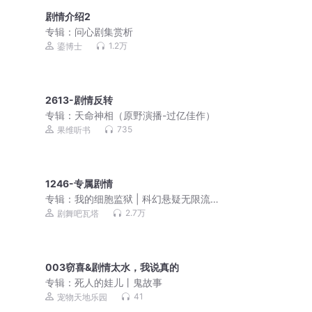
剧情介绍2
专辑：
问心剧集赏析
1.2万
鎏博士
2613-剧情反转
专辑：
天命神相（原野演播-过亿佳作）
735
果维听书
1246-专属剧情
专辑：
我的细胞监狱 | 科幻悬疑无限流 |
3D精品多人剧
2.7万
剧舞吧瓦塔
003窃喜&剧情太水，我说真的
专辑：
死人的娃儿丨鬼故事
41
宠物天地乐园