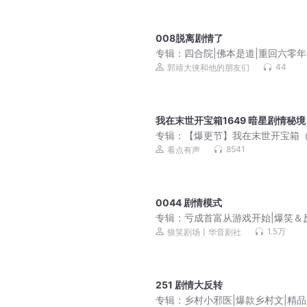
008脱离剧情了
专辑：
四合院|佛本是道|重回六零年
正红旗下|精彩多播
44
郭靖大侠和他的朋友们
我在末世开宝箱1649 暗星剧情秘境
专辑：
【爆更节】我在末世开宝箱
笑）末日杀神&科幻系统
8541
看点有声
0044 剧情模式
专辑：
亏成首富从游戏开始|爆笑＆
路|动漫同期|多人剧
1.5万
狼笑剧场丨华音剧社
251 剧情大反转
专辑：
乡村小邪医|爆款乡村文|精