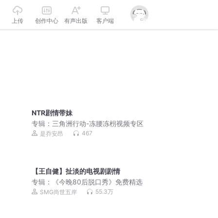
上传
创作中心
有声出版
客户端
NTR剧情带妹
专辑：
三角洲行动-冻腰冻枴视频专区
467
是乔安昂
【王自健】扯淡的电视剧剧情
专辑：
《今晚80后脱口秀》免费精选
55.3万
SMG尚世五岸