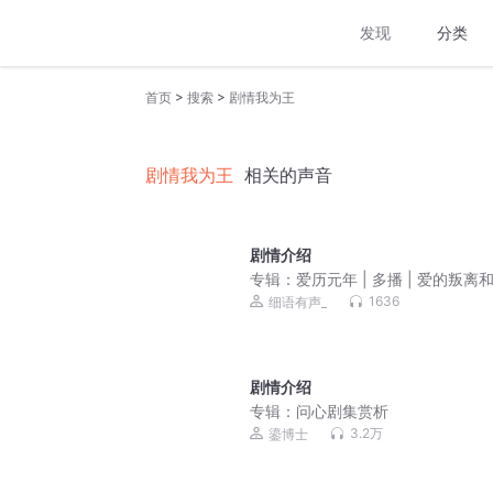
发现
分类
>
>
首页
搜索
剧情我为王
剧情我为王
相关的声音
剧情介绍
专辑：
爱历元年 | 多播 | 爱的叛离
同归
1636
细语有声_
剧情介绍
专辑：
问心剧集赏析
3.2万
鎏博士