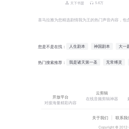
有声剧|VIP免费
5.6万
天下书盟
喜马拉雅为您精选剧情我为王的热门声音内容，包
人生剧本
神国剧本
大一
您是不是在找：
我只是一个剧情人物
喜剧之
我是诸天第一圣
无常缚灵
热门搜索推荐：
世界戏剧学
电视剧剧评
网游三国之大汉征程
末世之
云剪辑
开放平台
在线音频剪辑神器
对接海量精彩内容
关于我们
联系我
Copyright © 2012-