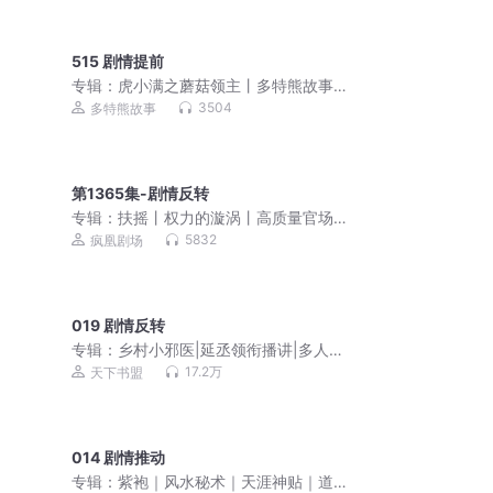
515 剧情提前
专辑：
虎小满之蘑菇领主丨多特熊故事
丨虎小满领主系列
3504
多特熊故事
第1365集-剧情反转
专辑：
扶摇丨权力的漩涡丨高质量官场
【都市多女主】
5832
疯凰剧场
019 剧情反转
专辑：
乡村小邪医|延丞领衔播讲|多人有
声剧
17.2万
天下书盟
014 剧情推动
专辑：
紫袍｜风水秘术｜天涯神贴｜道