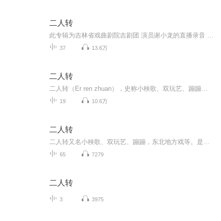
二人转
此专辑为吉林省戏曲剧院吉剧团 演员谢小龙的直播录音 和吉剧团其他老艺术的老唱段
37
13.6万
二人转
二人转（Er ren zhuan），史称小秧歌、双玩艺、蹦蹦，又称过口、双条边曲、风柳、春歌、半班戏、东北地方戏等。是一种有着三百多年历史，悠远的原始文化传承的独具特色的民间艺术形式。 [1] 它植根于中国东北民间文化，属于中国走唱类曲艺曲种，流行于辽宁、吉林、黑龙江、内蒙古东部三市一盟和河北省东北部等地区。表现形式为一男一女，服饰鲜艳，手拿扇子、手绢，边走边唱边舞，表现一段故事，唱腔高亢粗犷，唱词诙谐风趣。东北特色二人转主要来源于东北大秧歌和河北的莲花落。用东北人的俏皮话说：二人转是“秧歌打底，莲花落镶边”。二人转是在东北大秧歌的基础上，吸取了河北的莲花落，并增加了舞蹈、身段、走场等演变而成。二人转自草创至今，大约有近300年的历史，艺人师承关系可上溯到清朝嘉庆末年。二人转在历史曾形成东、西、南、北四个流派。清后期和民国初年出现“闯关东”大潮，大批山东、河北人进入东北，“秧歌打底，莲花落镶边”的二人转就是“闯关东”的人从关内外带至关外的。 [2] 二人转名段有《大西厢》、《回杯记》、《祝九红吊孝》、《梁塞金擀面》、《马前泼水》、《包公断太后》等。2006年东北二人转被国务院列入第一批国家级非物质文化遗产名录。
19
10.6万
二人转
二人转又名小秧歌、双玩艺、蹦蹦，东北地方戏等。是一种有着三百多年历史，悠远的原始文化传承的独具特色的民间艺术形式。它植根于中国东北民间文化，属于中国走唱类曲艺曲种，流行于辽宁、吉林、黑龙江、内蒙古东部三市一盟和河北省东北部等地区。表现形...
65
7279
二人转
3
3975