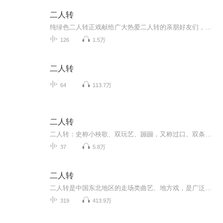
二人转
纯绿色二人转正戏献给广大热爱二人转的亲朋好友们，希望大家喜欢，愿大家开心每一天
126
1.5万
二人转
64
113.7万
二人转
二人转：史称小秧歌、双玩艺、蹦蹦，又称过口、双条边曲、风柳、春歌、半班戏、东北地方戏等。表现形式为：一男一女，服饰鲜艳，手拿扇子、手绢，边走边唱边舞，表现一段故事，唱 二人转腔高亢粗犷，唱词诙谐风趣。二人转属走唱类曲艺，流行于辽宁、吉林、黑龙江三省和内蒙古东部三盟一市（现呼伦贝尔市、兴安盟、通辽市和赤峰市）。 二人转这个名字最早见于伪满洲国康德二年（1934年）四月二十七日《泰东日报》第七版“……本城（阿城）三道街某茶馆，迩来未识由某乡邀来演二人转者，一起数人，即乡间蹦蹦，美其名曰‘莲花落’，每日装扮各种角色，表演唱曲……” 1953年4月，在北京举行的第一届全国民间音乐舞蹈大会上，东北代表团的二人转节目正式参加演出，从而二人转这个名字首次得到全国文艺界的承认，并叫得越来越响。 二人转的生存和发展，得益于其与时俱进的特点，不断创新、不断吸收融合其他艺术门类。和老百姓不隔语不隔音更不隔心。二人转的表演格局为”单、双、群、戏“，即单出头、二人转、正戏、拉场戏。赵本山的表演从拉场戏起步，后步入小品，不能代表广义上甚至是狭义上的二人转。
37
5.8万
二人转
二人转是中国东北地区的走场类曲艺、地方戏，是广泛流传于吉林省、辽宁省、黑龙江省及内蒙古自治区部分地区的戏曲形式，史称小秧歌、双玩艺、蹦蹦，又称过口、风柳、春歌、半班戏、双条边曲等。二人转融合了东北秧歌、民间说唱莲花落、戏曲、东北民歌、笑...
319
413.9万