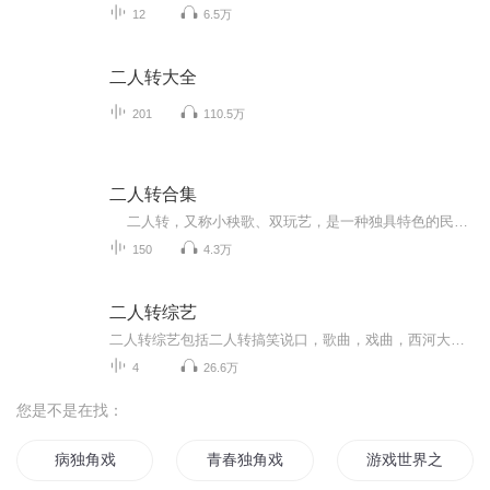
12
6.5万
二人转大全
201
110.5万
二人转合集
二人转，又称小秧歌、双玩艺，是一种独具特色的民间艺术形式，流行于东三省、内蒙古东部、河北东北部地区。它属于中国走唱类曲艺曲种，融合了东北秧歌、莲花落、戏曲等曲艺形式。表演形式为一男一女，服饰鲜艳，手拿扇子、手绢，边走边唱边舞。二人...
150
4.3万
二人转综艺
二人转综艺包括二人转搞笑说口，歌曲，戏曲，西河大鼓，京东大鼓，小快板，搞笑小品等等。
4
26.6万
您是不是在找：
病独角戏
青春独角戏
游戏世界之独角