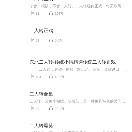
宁舍一顿饭，不舍二人转。二人转经典正戏，每天欣赏，百听不厌！
11
126万
二人转正戏
31
8.8万
东北二人转-传统小帽精选传统二人转正戏
二人转，史称小秧歌、双玩艺、蹦蹦，又称过口、双条边曲、风柳、春歌、半班戏、东北地方戏等。它植根于民间文化，属走唱类曲艺，流行于辽宁、吉林、黑龙江三省和内蒙古东部三市一盟。 东北特色二人转主要来源于东北大秧歌和河北的莲花落。用东北人的俏皮话说：二人转是“秧歌打底，莲花落镶边”。莲花落亦称“落子”，是北方民间的一种说唱艺术，边说边唱，载歌载舞。 名段有《大西厢》、《回杯记》、《祝九红吊孝》、《梁塞金擀面》、《马前泼水...
103
48.7万
二人转合集
二人转，又称小秧歌、双玩艺，是一种独具特色的民间艺术形式，流行于东三省、内蒙古东部、河北东北部地区。 它属于中国走唱类曲艺曲种，融合了东北秧歌、莲花落、戏曲等曲艺形式。表演形式为一男一女，服饰鲜艳，手拿扇子、手绢，边走边唱边舞。二人转名段...
29
29.1万
二人转爆笑