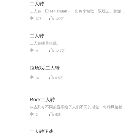
二人转
二人转（Er ren zhuan），史称小秧歌、双玩艺、蹦蹦，又称过口、双条边曲、风柳、春歌、半班戏、东北地方戏等。是一种有着三百多年历史，悠远的原始文化传承的独具特色的民间艺术形式。它植根于中国东北民间文化，属于中国走唱类曲艺曲种，流行于辽宁、吉林、黑龙江、内蒙古东部三市一盟和河北省东北部等地区。表现形式为一男一女，服饰鲜艳，手拿扇子、手绢，边走边唱边舞，表现一段故事，唱腔高亢粗犷，唱词诙谐风趣。东北特色二人转主要来源于东北大秧歌和河北的莲花落。用东北人的俏皮话说：二...
327
129万
二人转
二人转经典收藏。
9
12.7万
拉场戏-二人转
37
6.8万
Rock二人转
从古到今不同的音乐给了人们不同的感觉，每种风格都有它的追崇者。朱烁燃（朱杰）《Rock二人转》融入中国浓郁地方色彩的二人转特色同时结合了ROCK的节奏和强劲，这种音乐创新和中西结合的新玩法让歌曲变得趣味无穷。在传递快乐和文化的同时也向世界展示了中国特色音乐的魅力，...
2
635
二人转正戏