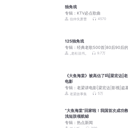
独角戏
专辑：
KTV必点歌曲
4570
伯仲失萧曹
125独角戏
专辑：
经典老歌500首|80后90后
回忆
9.7万
_老杜说书_
《大鱼海棠》被高估了吗|梁宏达|
电影
专辑：
老梁讲电影|梁宏达|影视|盗墓
吹灯|好莱坞
5万
老梁故事集
“大鱼海棠”回家啦！我国首次成功
浅短肢领航鲸
专辑：
热点新闻