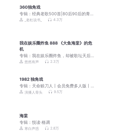
360独角戏
专辑：
经典老歌500首|80后90后的青春
回忆
4.3万
_老杜说书_
我在娱乐圈炸鱼 888 《大鱼海棠》的危
机
专辑：
我在娱乐圈炸鱼，却被歌坛天后
套牢 | 歌曲超多
2.3万
悠然有声
1982 独角戏
专辑：
天命赊刀人丨会员免费多人版丨
道士风水丨奇门秘术
9.5万
演播人骨头
海棠
专辑：
悦读·格调
2.8万
寒白声惑