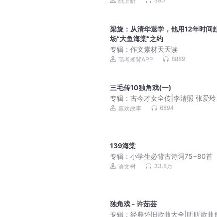
390
纸上听
梁旋：从清华退学，他用12年时间
场“大鱼海棠”之约
专辑：
作文素材天天读
8889
高考蜂背APP
三毛传10独角戏(一)
专辑：
古今才女全传|李清照 张爱玲
徽因 三毛|民国才女人物传记
6894
嘉欢故事
139海棠
专辑：
小学生必背古诗词75+80首
33.8万
语文树
独角戏 - 许茹芸
专辑：
经典怀旧歌曲大全|听听歌曲