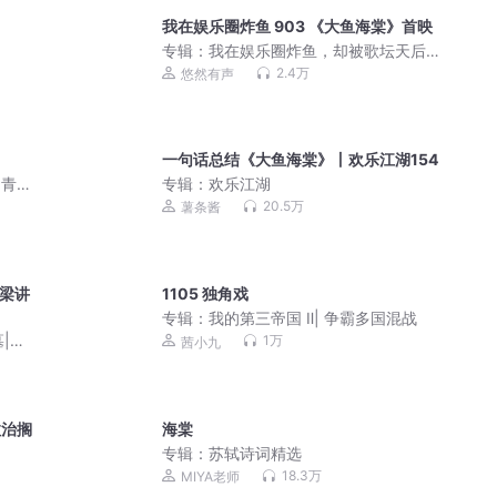
我在娱乐圈炸鱼 903 《大鱼海棠》首映
专辑：
我在娱乐圈炸鱼，却被歌坛天后
套牢 | 歌曲超多
2.4万
悠然有声
一句话总结《大鱼海棠》丨欢乐江湖154
的青春
专辑：
欢乐江湖
20.5万
薯条酱
老梁讲
1105 独角戏
专辑：
我的第三帝国 Ⅱ| 争霸多国混战
|鬼
1万
茜小九
救治搁
海棠
专辑：
苏轼诗词精选
18.3万
MIYA老师