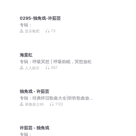
0295-独角戏-许茹芸
专辑：
73
音乐氧吧
海棠红
专辑：
呼吸冥想 | 呼吸助眠，冥想放松
557
人人娱乐
独角戏 - 许茹芸
专辑：
经典怀旧歌曲大全|听听歌曲放松
一下吧
1122
翠微居士95
许茹芸 - 独角戏
专辑：