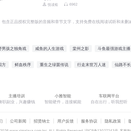
6962
悦读烩
，包含正品授权完整版的音频和章节文字，支持免费在线阅读试听和未删减
野男孩之独角戏
咸鱼的人生游戏
棠州之影
斗鱼最强游戏主播
人鱼也要独立
至尊海棠
转角游戏
主角叫徐来阮棠
大鱼
四方
鲜血秩序
重生之绿茵传说
行走末世万人迷
仙路不长
青春独角戏
水妖王传
光灵行传
封号灭世
萌男笔记
次元矩阵
魔王
主播培训
小雅智能
车联网平台
兼职副业，兴趣赚钱
智能硬件，连接赋能
自在出行，听我想听
们
公司新闻
招贤纳士
用户反馈
服务协议
隐私政策
2026
www.ximalaya.com lnc. ALL Rights Reserved
沪ICP备13027243号
客服热线