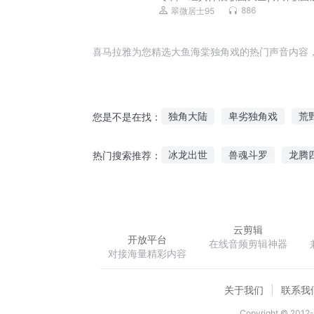
一下吧
886
翠微居士95
喜马拉雅为您精选大鱼海棠独角戏的热门声音内容
独角大陆
卑劣独角戏
荒
您是不是在找：
独角仙境
他来时海棠花开
冰龙出世
兽魂斗罗
龙腾
热门搜索推荐：
独一无二的鱼
病独角戏
震惊我成了王者荣耀新英雄
云剪辑
开放平台
在线音频剪辑神器
对接海量精彩内容
关于我们
联系我
Copyright © 2012-