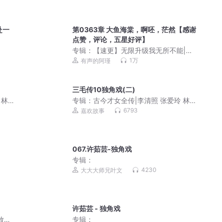
赴一
第0363章 大鱼海棠，啊呸，茫然【感谢
点赞，评论，五星好评】
专辑：
【速更】无限升级我无所不能|极
品升级系统|开局无敌
1万
有声的阿瑾
三毛传10独角戏(二)
 林
专辑：
古今才女全传|李清照 张爱玲 林
徽因 三毛|民国才女人物传记
6793
嘉欢故事
067.许茹芸-独角戏
专辑：
4230
大大大师兄叶文
许茹芸 - 独角戏
放松
专辑：