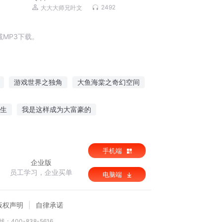
2492
大大大师兄叶文
MP3下载。
游戏世界之独角
大鱼海棠之奇幻空间
海棠—原罪
主角游戏
重生之还君海棠
生
我是这样成为大富豪的
重生在校园
手机端
企业版
员工学习，企业买单
电脑端
版权声明
自律承诺
：400-838-5616