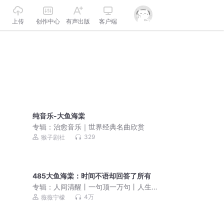
上传
创作中心
有声出版
客户端
纯音乐-大鱼海棠
专辑：
治愈音乐｜世界经典名曲欣赏
329
猴子剧社
485大鱼海棠：时间不语却回答了所有
专辑：
人间清醒丨一句顶一万句丨人生
感悟醍醐灌顶丨停止内耗
4万
薇薇宁檬