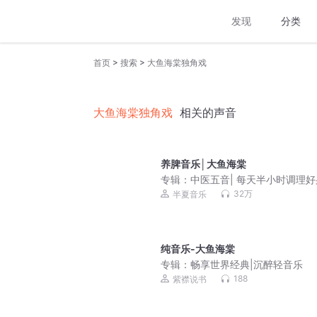
发现
分类
>
>
首页
搜索
大鱼海棠独角戏
大鱼海棠独角戏
相关的声音
养脾音乐│大鱼海棠
专辑：
中医五音| 每天半小时调理
32万
半夏音乐
纯音乐-大鱼海棠
专辑：
畅享世界经典|沉醉轻音乐
188
紫襟说书