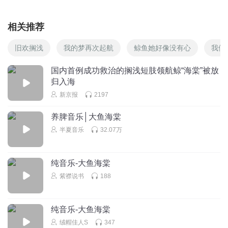
相关推荐
旧欢搁浅
我的梦再次起航
鲸鱼她好像没有心
我们
国内首例成功救治的搁浅短肢领航鲸“海棠”被放
归入海
新京报
2197
养脾音乐│大鱼海棠
半夏音乐
32.07万
纯音乐-大鱼海棠
紫襟说书
188
纯音乐-大鱼海棠
绒帽佳人S
347