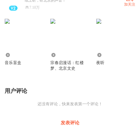
纸上听，听北京的声音！
加关注
7.10万
193
952
30.04万
音乐盲盒
宗春启漫话：红楼
夜听
梦、北京文史
用户评论
还没有评论，快来发表第一个评论！
发表评论