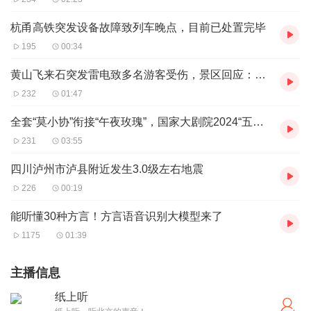
杭甬高铁突发设备故障致列车晚点，目前已处置完毕
195
00:34
黄山飞来石突发雷电致多名游客受伤，景区回应：已临时关闭
232
01:47
全套“莫小协”衔接“午夜玫瑰”，国家大剧院2024“五月音乐节”浪漫收官
231
03:55
四川泸州市泸县附近发生3.0级左右地震
226
00:19
能听懂30种方言！方言语音识别大模型来了
1175
01:39
主播信息
纸上听