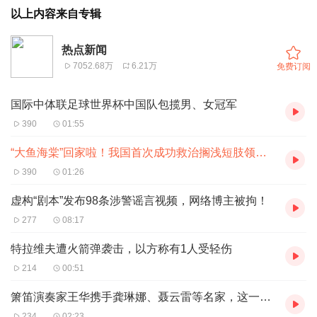
以上内容来自专辑
热点新闻
7052.68万
6.21万
免费订阅
国际中体联足球世界杯中国队包揽男、女冠军
390
01:55
“大鱼海棠”回家啦！我国首次成功救治搁浅短肢领航鲸
390
01:26
虚构“剧本”发布98条涉警谣言视频，网络博主被拘！
277
08:17
特拉维夫遭火箭弹袭击，以方称有1人受轻伤
214
00:51
箫笛演奏家王华携手龚琳娜、聂云雷等名家，这一夜北京音乐厅“华光溢彩”
234
02:23