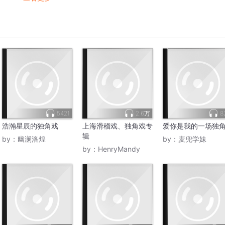
5421
2.6万
8
浩瀚星辰的独角戏
上海滑稽戏、独角戏专
爱你是我的一场独
辑
by：
幽澜洛煌
by：
麦兜学妹
by：
HenryMandy