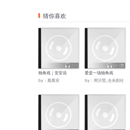
猜你喜欢
273
64.9万
独角戏｜安安说
爱是一场独角戏
by：
凰凰安
by：
周沂莹_仓央剧社