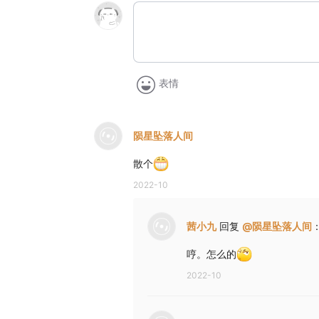
表情
陨星坠落人间
散个
2022-10
茜小九
回复
@
陨星坠落人间
哼。怎么的
2022-10