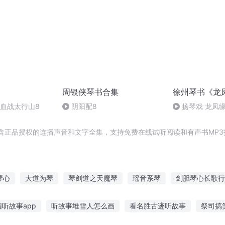
周银侠琴书合集
徐州琴书《龙
7血战太行山8
阴阳配8
扬琴戏 龙凤缘
含正品授权的连播声音和文字全集，支持免费在线试听阅读和有声书MP3
琴心
大道为琴
琴剑道之天魔琴
瑶音系琴
剑胆琴心长歌行
琴家
我在异界当琴师
琴神至尊
琴妃倾城
琴剑尊王
听故事app
听故事堆雪人怎么画
看名胜古迹听故事
祭司搞