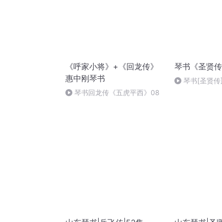
《呼家小将》+《回龙传》
琴书《圣贤传
惠中刚琴书
琴书[圣贤传]
琴书回龙传《五虎平西》08