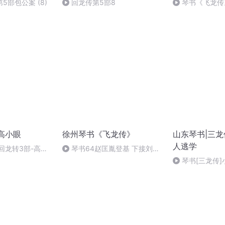
5部包公案 (8)
回龙传第5部8
琴书《飞龙传
赵匡胤登基6 由
兰 张银侠 刘汉
 高小眼
徐州琴书《飞龙传》
山东琴书|三龙传
人逃学
-回龙转3部-高小
琴书64赵匡胤登基 下接刘金
锭下南唐
琴书[三龙传]