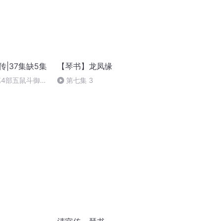
传|37集缺5集
【琴书】龙凤缘
第4部五鼠斗御猫
第七集 3