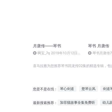
月唐传——琴书
琴书 月唐传
啊宝_7q 2019年10月12日
琴书月唐传
19:26
喜马拉雅为您推荐琴书回龙传02集的精选专辑，包
琴心剑道
楚琴云风
剑道
您是不是在找：
魔琴仙音
剑琴之帝
小提
加菲猫故事全集免费听
幼儿园
最新搜索推荐：