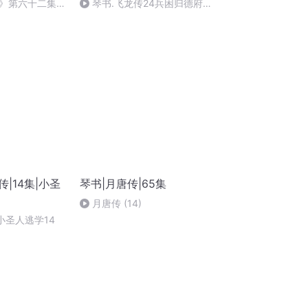
》第六十二集
琴书.飞龙传24兵困归德府
朱邦侠伴奏 王道
_flv
飞演唱
|14集|小圣
琴书|月唐传|65集
月唐传 (14)
小圣人逃学14