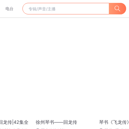
电台
回龙传|42集全
徐州琴书——回龙传
琴书《飞龙传