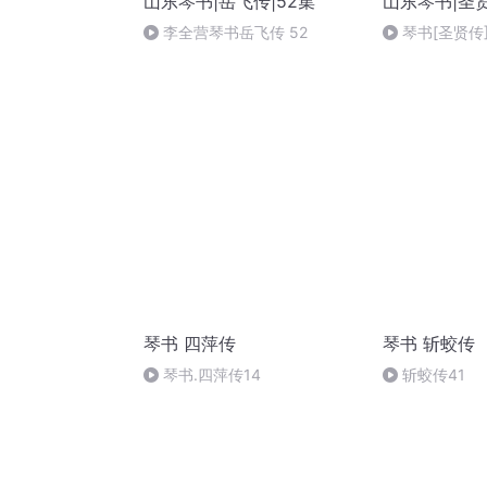
山东琴书|岳飞传|52集
山东琴书|圣贤
李全营琴书岳飞传 52
琴书[圣贤传]
琴书 四萍传
琴书 斩蛟传
琴书.四萍传14
斩蛟传41