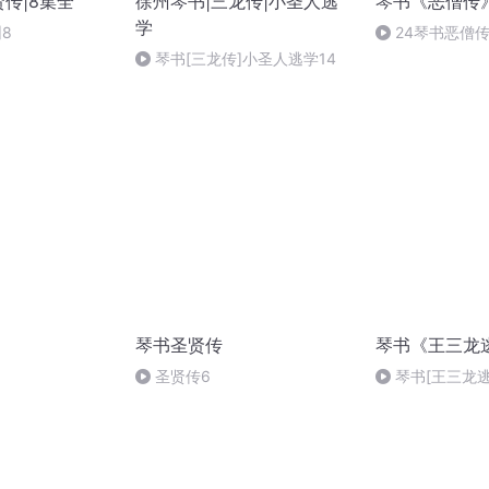
传|8集全
徐州琴书|三龙传|小圣人逃
琴书《恶僧传
学
8
24琴书恶僧
琴书[三龙传]小圣人逃学14
琴书圣贤传
琴书《王三龙
圣贤传6
琴书[王三龙逃