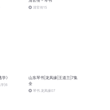
》
清官传－琴书
传
清官传15
逃学》
山东琴书|龙凤缘|王道兰|7集
全
学]6
琴书.龙凤缘07