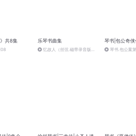
》共8集
乐琴书曲集
琴书|包公奇侠
08
忆故人（丝弦.磁带录音版
琴书.包公案
2024.10）
08