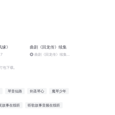
凤缘》
曲剧《回龙传》续集
7
曲剧《回龙传》续集
10（完）
打包下载。
琴音仙路
剑圣琴心
魔琴少年
无上琴皇
琴心擒心
星空琴语
笑故事在线听
听歌故事音频在线听