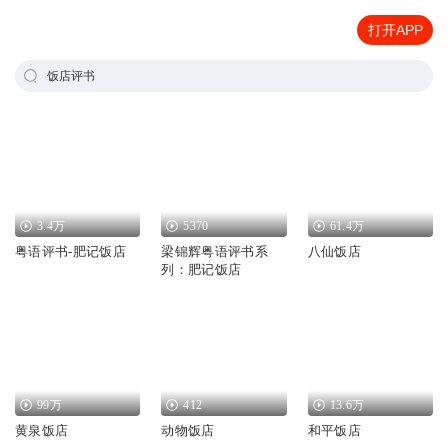
打开APP
饭店评书
3.4万
5370
61.4万
粤语评书-肥记饭店
梁锦辉粤语评书系
八仙饭店
列：肥记饭店
99万
412
13.6万
黄泉饭店
动物饭店
和平饭店