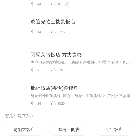
44
161.5万
欢迎光临土拨鼠饭店
14
2725
阿缪莱特饭店-方丈贵惠
内容介绍在这家酒店，法律不是准绳，犯罪了依然可以受到保护，但要遵守：① 不破坏酒店② 不在酒店范围内伤人害命一旦发生破坏上述规则的事，酒店的专属侦探就会出面调查，追查到底。本书包含几起发生在这家酒店的事件，看酒店侦探如何从犯罪领域佼佼者中...
9
375
肥记饭店(粤语)梁锦辉
粤语评书肥记饭店简介：粤语《肥记饭店》广州方言故事
14
8029
您是不是在找：
阴阳大饭店
我有一间古着店
红尘饭店