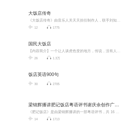
大饭店传奇
《大饭店传奇》由音乐人关天天担任制作人，联手刘知焕、范寒昀完成的原声大碟。该剧由喜剧大师赵本山担任总监制、吕小品执导、许敌编剧，文松、贾冰、顾宝明、成红、王祉萱、马牧萱、田川等主演携手众多一线明星和喜剧大咖共同打造。
12
1775
国民大饭店
【内容简介】一个让人谈虎色变的地方，传说，没有人能够从这里走出来。杨木，一个普普通通的年轻人，每日都在为柴米油盐而奋斗。某日，杨木突然收到一个旅行社的某海岛免费旅游通知，为了能够得到那笔数额不菲的收入，杨木毅然决然参加这次旅行。孰知，这...
26
1.3万
饭店英语900句
30
2705
梁锦辉播讲肥记饭店粤语评书谢庆余创作广州市井生活
《肥记饭店》是由梁锦辉播讲的一部粤语评书，共 16 辑，由谢庆余创作. 以下是对它的简单介绍：故事背景：故事以一家名为肥记饭店的餐馆为背景展开，通过饭店中发生的一系列故事，展现了广州的市井生活和社会百态。人物刻画：评书塑造了众多性格鲜明的人物...
14
1713