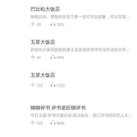
巴比松大饭店
致敬自由、勇敢的女性力量一切尽可以想象，可以实现�《纽约时报》《卫报》《纽约客》等欧美数十家媒体霸榜推荐，《福布斯》最佳必读非虚构�HBO同名美剧火热制作中，《权力的游戏》“龙妈”艾米莉亚·克拉克将担任执行制片——欢迎来到巴比松大饭店。20世...
43
1521
五星大饭店
剧情简介家境贫困的潘玉龙是旅游管理专业毕业的大学生，母亲重病令他不得不休学打工来赚取学费，后来在邻居兼女友汤豆豆的资助下重新回到了学校。毕业后，潘玉龙考入全国最好的五星饭店——万乘大酒店，并阴差阳错地做了住店的韩国时代公司新任董事长金志...
60
9451
五星大饭店
110
7.5万
聊聊评书 评书老匠聊评书
节目主题:评书主播介绍:陈洁先生，营口评书民间艺人主播寄语:给评书艺人展示的平台更新频率:不定期更新，闪电速度
519
9830