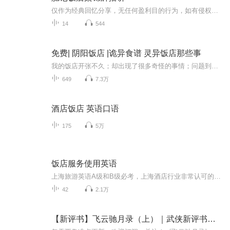
仅作为经典回忆分享，无任何盈利目的行为，如有侵权请联系删除。以肥记饭店为背景，通过这个饭店里发生的一系列故事，展现了广州当地的风土人情和社会百态。
14
544
免费| 阴阳饭店 |诡异食谱 灵异饭店那些事
我的饭店开张不久；却出现了很多奇怪的事情；问题到底出在哪里？“他们”又是谁？
649
7.3万
酒店饭店 英语口语
175
5万
饭店服务使用英语
上海旅游英语A级和B级必考，上海酒店行业非常认可的外语等级考试，A级共两本书，此为其中一本，B级只有这一本书，各个部门只要背自己部门可保证过级，祝各位好运！
42
2.1万
【新评书】飞云驰月录（上）｜武侠新评书｜相声评书｜评书