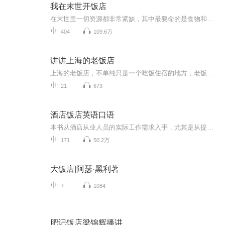
我在末世开饭店
在末世里一切资源都非常紧缺，其中最要命的是食物和水，在一个被丧尸攻陷的城市当中出现了这样一家神奇的饭店，食物管够只要您有足够的能量！快来看看吧！免费爽文，欢迎收听！如有建议请留言，谢谢！
404
109.6万
讲讲上海的老饭店
上海的老饭店，不单纯只是一个吃饭住宿的地方，老饭店里住过的客人，老饭店的建筑风格，乃至老饭店里的厨师，和菜品，它的背后都有很多鲜为人知的故事
21
673
酒店饭店英语口语
本书从酒店从业人员的实际工作需求入手，尤其是从提高从业人员的英语沟通交流能力出发进行构思、设计和编写，形式新颖、内容丰富、语言规范、针对性强，具有较强的实用价值。本书每个单元包含如下三层内容，层层递进，让您在领略酒店英语学习乐趣的同时，...
171
50.2万
大饭店|阿瑟·黑利著
7
1084
肥记饭店梁锦辉播讲