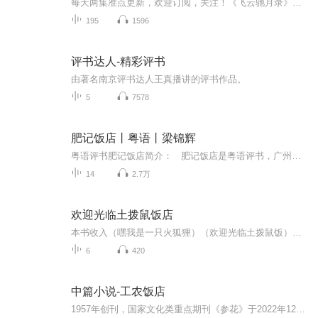
每天两集准点更新，欢迎订阅，关注！《飞云驰月录》是台湾武侠作家白虹的代表作之一。故事的主人公云天翼原本只是江湖中一个寂寂无名的小辈，却因种种奇遇，一脚踏入了武林的风暴中心。他先是意外习得了威力无穷却阴狠毒辣的禁招“残天缺地”，又因机缘服...
195
1596
评书达人-精彩评书
由著名南京评书达人王真播讲的评书作品。
5
7578
肥记饭店丨粤语丨梁锦辉
粤语评书肥记饭店简介： 肥记饭店是粤语评书，广州方言故事，由一直广受大家喜欢的评书播音员梁锦辉深情播讲。
14
2.7万
欢迎光临土拨鼠饭店
本书收入（嘿我是一只火狐狸）（欢迎光临土拨鼠饭）（喜鹊先生的樱桃）三个童话故事。瑰丽奇妙的想象，清新纯美的文字带你进入精彩纷呈生动有趣的幻想世界。感受小动物的机智，快乐，勇敢，善良，友爱，乐于助人的美好品质。3个故事，3种感悟，让你在多彩...
6
420
中篇小说-工农饭店
1957年创刊，国家文化类重点期刊《参花》于2022年12月（中）头题刊发了邵卫老师的中篇小说《工农饭店》（原题：《工农兵饭店》），产生了一定的影响力。这篇小说，曾在《原野》杂志、“老家许昌”微信公众平台刊发。中篇小说《工农饭店》，作者通过局部以...