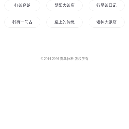
打饭穿越
阴阳大饭店
行星饭日记
我有一间古着店
路上的传统饭店
诸神大饭店
超级饭店
未来系统之星际大饭店
食戟之次元饭店
饭店死忌
小饭店里三大怪
我在阴间开饭店
© 2014-
2026
喜马拉雅 版权所有
时空小店
死神饭店
红尘饭店
我有一家鬼饭店
人活一口饭
情定大饭店之爱在
修真大饭店
美食小饭店