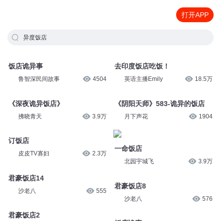
打开APP
异度饭店
饭店诡异事
去印度饭店吃饭！
鲁智深民间故事
4504
英语主播Emily
18.5万
《深夜诡异饭店》
《阴阳天师》583-诡异的饭店
拂晓青天
3.9万
月下声花
1904
订饭店
一命饭店
皮皮TV寡妇
2.3万
北园宇城飞
3.9万
君豪饭店14
君豪饭店8
沙老八
555
沙老八
576
君豪饭店2