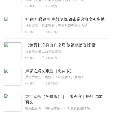
462
314.06万
神鉴|神眼鉴宝|商战复仇|都市逆袭爽文Ai多播
神眼鉴宝，奇术赌石，穷屌丝逆袭资本大鳄
363
1005.53万
【免费】净身出户之后|软饭就是香|多播
美女总裁爱上我软饭硬吃
362
526.82万
凰谋之嫡女难惹（免费版）
重生大女主！虐渣男！斗渣女！护爹娘！
454
1307.88万
绝世武帝（免费版）｜斗破苍穹｜扮猪吃虎｜
爽文
搜绝世武帝（VIP完本版）不等更新直通结局