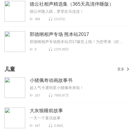
德云社相声精选集（365天高清伴睡版）
德云伴随入眠，梦里欢乐连连！
366
13.07亿
郭德纲相声专场 熊本站2017
郭德纲相声专场熊本站2017爆笑上线！为您带来《好伦歌》《结巴论》《学外语》等高能相声！各种爆笑包袱...
6
1375.99万
儿童
更多
小猪佩奇动画故事书
超人气卡通明星小猪佩奇来啦！
157
7955.87万
大灰狼睡前故事
一天一个童话故事
167
3.66亿