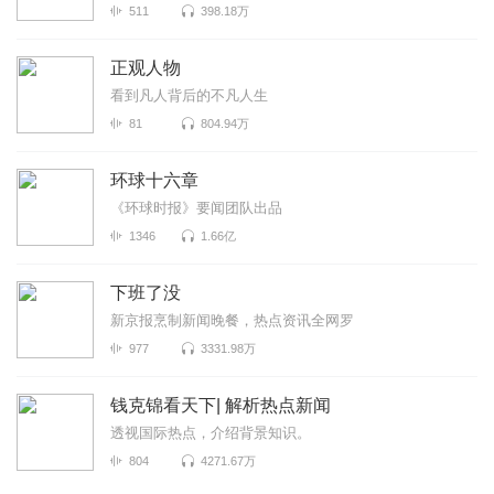
511
398.18万
正观人物
看到凡人背后的不凡人生
81
804.94万
环球十六章
《环球时报》要闻团队出品
1346
1.66亿
下班了没
新京报烹制新闻晚餐，热点资讯全网罗
977
3331.98万
钱克锦看天下| 解析热点新闻
透视国际热点，介绍背景知识。
804
4271.67万