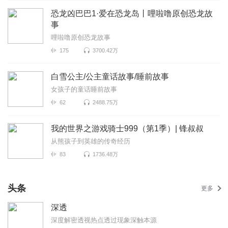
恐龙凶巴巴1·爱在恐龙岛丨哩啦噜原创恐龙故
事
哩啦噜原创恐龙故事
175
3700.42万
白雪公主/公主童话故事/睡前故事
女孩子的童话睡前故事
62
2488.75万
我的世界之游戏骑士999（第1季）| 锋叔叔
从熊孩子到英雄的传奇经历
83
1736.48万
头条
更多
深透
深度解密透视热点透过现象深触本源