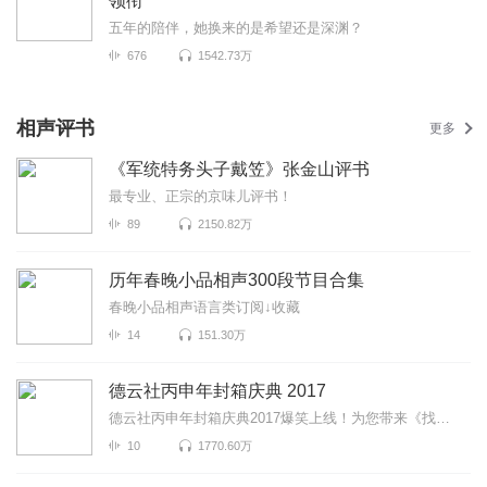
领衔
五年的陪伴，她换来的是希望还是深渊？
676
1542.73万
相声评书
更多
《军统特务头子戴笠》张金山评书
最专业、正宗的京味儿评书！
89
2150.82万
历年春晚小品相声300段节目合集
春晚小品相声语言类订阅↓收藏
14
151.30万
德云社丙申年封箱庆典 2017
德云社丙申年封箱庆典2017爆笑上线！为您带来《找搭档》《下象棋》《爱情往事》等高能相声！各种爆笑包...
10
1770.60万