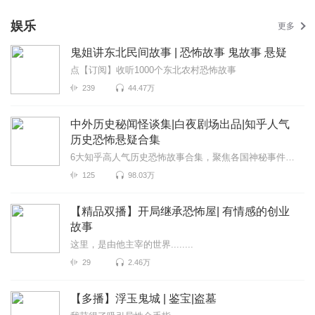
娱乐
更多
鬼姐讲东北民间故事 | 恐怖故事 鬼故事 悬疑
点【订阅】收听1000个东北农村恐怖故事
239
44.47万
中外历史秘闻怪谈集|白夜剧场出品|知乎人气
历史恐怖悬疑合集
6大知乎高人气历史恐怖故事合集，聚焦各国神秘事件、恐怖灵异传说，探寻背后真相
125
98.03万
【精品双播】开局继承恐怖屋| 有情感的创业
故事
这里，是由他主宰的世界........
29
2.46万
【多播】浮玉鬼城 | 鉴宝|盗墓