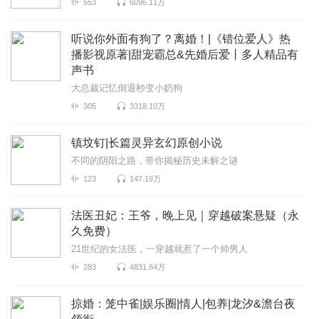
553
6096.11万
听说你外面有狗了？离婚！|《错位爱人》热
播影视原著|甜宠霸总&先婚后爱丨多人精品有
声书
大总裁记忆倒退秒变小奶狗
305
3318.10万
镇坟钉|长篇灵异玄幻原创小说
不同的阴阳之路，带你揭秘历史未解之谜
123
147.19万
法医丑妃：王爷，晚上见｜穿越破案悬疑（永
久免费）
21世纪的女法医，一穿越就惹了一个帅男人
283
4831.84万
掠婚：笼中雀|娱乐圈|情人|包养|龙汐&澹台夜