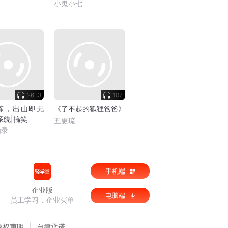
小鬼小七
2633
107
炼，出山即无
《了不起的狐狸爸爸》
系统|搞笑
五更琉
仙录
手机端
企业版
电脑端
员工学习，企业买单
版权声明
自律承诺