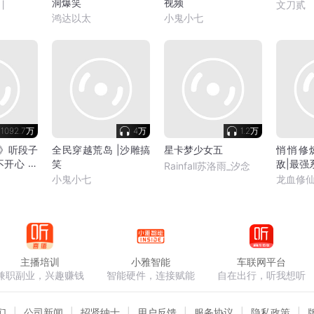
洞爆笑
视频
丨
文刀贰
鸿达以太
小鬼小七
1092.7万
4万
1.2万
》听段子
全民穿越荒岛 |沙雕搞
星卡梦少女五
悄悄修
不开心 一
笑
敌|最强
Rainfall苏洛雨_汐念
小鬼小七
龙血修
主播培训
小雅智能
车联网平台
兼职副业，兴趣赚钱
智能硬件，连接赋能
自在出行，听我想听
们
公司新闻
招贤纳士
用户反馈
服务协议
隐私政策