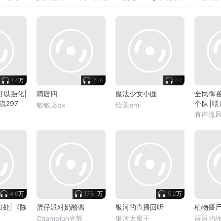
1.4万
206
64
可以强化|
隋唐四
魔法少女小圆
全民御
流297
个队|
敏敏_8px
绘美emi
296
有声流
4.6万
178.1万
5.2万
归处|《陈
蛋仔派对奶酪酱
银河的直播回听
植物僵
Champion光辉
银河大魔王
辰辰的