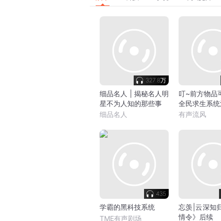
327.8万
细品名人 | 揭秘名人明
叮~前方物品
星不为人知的那些事
全民求生系统
细品名人
有声流风
435
学霸的黑科技系统
忘羡|云深知
情令》后续
TME有声剧场