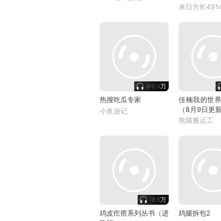
来日方长491
810.9万
热搜吃瓜专家
佳楠我的世界
（8月9日更
小鱼游记
熊猫搬运工
18.6万
鸡皮疙瘩系列丛书（进
鸡腿拆包2