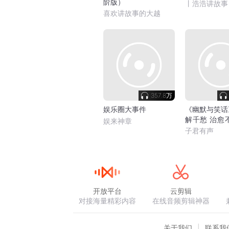
阶版）
丨浩浩讲故事
喜欢讲故事的大越
357.8万
娱乐圈大事件
《幽默与笑话
解千愁 治愈
娱来神章
分钟笑话
子君有声
开放平台
云剪辑
对接海量精彩内容
在线音频剪辑神器
关于我们
联系我