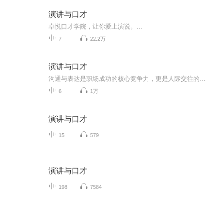
演讲与口才
卓悦口才学院，让你爱上演说。...
7
22.2万
演讲与口才
沟通与表达是职场成功的核心竞争力，更是人际交往的必备才能。沟通的前提是与人为善，表达的基础是认识自己。沟通和表达体现的是对人的个性的重视和张扬。怎样展现真实的自己？怎样拉近你我他的间距？怎样阐释家国天下事？《演讲与口才》是你修养心灵的讲...
6
1万
演讲与口才
15
579
演讲与口才
198
7584