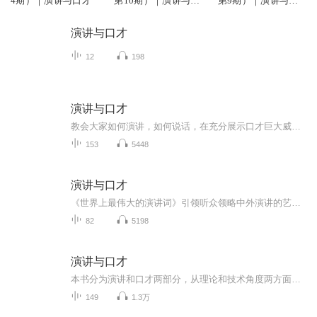
4期）｜演讲与口才
第10期）｜演讲与口
第9期）｜演讲与口
才
才
演讲与口才
12
198
演讲与口才
教会大家如何演讲，如何说话，在充分展示口才巨大威力的基础上，将理论与实践相结合，以通俗易懂的语音深入浅出地论述了演讲与口才的艺术
153
5448
演讲与口才
《世界上最伟大的演讲词》引领听众领略中外演讲的艺术魅力，进而启迪心智，陶冶性情，提高个人的演讲技巧、审美水准，为走向成功的人生打下坚实的基础。《AI练口才》
82
5198
演讲与口才
本书分为演讲和口才两部分，从理论和技术角度两方面切入，教会大家如何演讲，如何说话，从理论上，讲述了演讲与口才的重要改下，提高技巧的途径和方法，在时间上，指导读者如何进行各种类型的演讲前的准备工作，如何掌控听众的情绪，如何处理现场的突发状...
149
1.3万