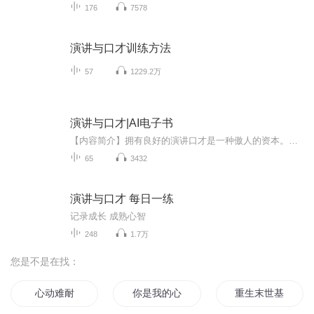
176
7578
演讲与口才训练方法
57
1229.2万
演讲与口才|AI电子书
【内容简介】拥有良好的演讲口才是一种傲人的资本。然而，我们大多数人在面对众人的时候都不能侃侃而谈，当我们站起来说话时，会感到手足无措，甚至连一句完整的话都说不出来。对于这些情况，其实我们都可以在一次又一次的实践中总结经验、逐步改变。《演...
65
3432
演讲与口才 每日一练
记录成长 成熟心智
248
1.7万
您是不是在找：
心动难耐
你是我的心痒难耐
重生末世基地