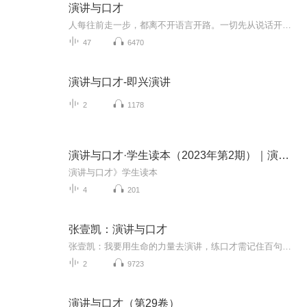
演讲与口才
人每往前走一步，都离不开语言开路。一切先从说话开始让我们一起练习演讲吧！
47
6470
演讲与口才-即兴演讲
2
1178
演讲与口才·学生读本（2023年第2期）｜演讲与口才·学生读本
演讲与口才》学生读本
4
201
张壹凯：演讲与口才
张壹凯：我要用生命的力量去演讲，练口才需记住百句名言、百个故事、百段说话套路！ 我们为什么要学演讲？ 首先我们要弄懂几个问题： 一、演讲到底是什么？ 二、演讲到底有多重要？ 三、演讲给我带来什么？ …… 我们做如何事情都必须解决这些问题！ 中国著名毛派企业家导师壹凯老师说：世界上80%的财富永远掌握在20%的人手中，这就是2080法则。而那20%的人无一例外都是善于表达和沟通的人。你越早参加我们这方面的训练，就能越早拥有开启人生幸福和事业成功的金钥匙。在和平时期你口才表达能力比核武器还要厉害一万倍！ 美国著名的人际关系专家戴尔·卡耐基也曾说过：“一个人的成功只有15%是专业技术，而80%都是人际交往、有效语言沟通等软本领。” 要开化人的知识，感动人的思想，非演讲不可。 ——秋瑾 古人也说：一言可以兴邦，一言可以亡国。 良言一句三春暖，恶语一句六月寒! 听君一席话，胜读十念书。 如果让我重进大学，我将修好两门课：演讲和说服。——尼克松 你能面对多少人，未来就有多大的成就。 ---前英国首相 丘吉尔 不会教育员工的领导充其量就是一个监工。 --- 阿里巴巴 马云 口才是社交的需要，是事业的需要，一个不会说话的人，无疑是一个失败者。——林肯 演说就是讲故事，就是通过吸引人眼球的故事来说明观点。--美国前总统 林肯 能言善辩的人，往往使人尊敬，受人爱戴，得人拥护．－－汤姆士 语言之美并不是耍贫嘴。我们最好的思想，最深厚的感情，只能被最美妙的语言表达出来。若是表达不出，谁能知道那思想与感情怎样好呢？这是无可分离的、统一的东西。 ---- 老舍 演讲者的体态、风貌、举止、表情都应给听众以协调平衡乃至美的感觉。 ——曲啸 演讲，不仅仅是一种职业，而且是一种事业，一种伟大的事业。 演讲，不仅仅是一种科学，而且是一种艺术，一种卓越的艺术。 ——李燕杰 演讲与口才是一回事，演讲是口才中的口才，是最高级、最完善、最艺术的口才。 谜语:不是蜜,但可以粘着一切.谜底是：语言。 说话不当，办事不畅；说话到位，事半功倍！ 台上一站，成功一半；张口一讲，黄金万两！ 一个企业家不仅是创新者、开拓者、经营者，更是领导者，不仅是实干家、活动家、社交家、慈善家，更应该是演讲家。 事业的成功、军事的较量、权力的竞争、企业的发展、能力的展示等,都需要演讲与口才！ “我们平时多搜集一些演讲素材，要记住一百句哲理名言,一百首诗词歌赋,一百个故事情节,一百个幽默笑话,一百段说话套路.” 人生要有立德、立功、立言的“三立”贵族精神。 立德：就是诚实正直、普度众生的品德；立功：人生要靠战功讲话，言行一致；立言就是要做到有话可说、自圆其说、精彩之说、著书立说！ 你渴望拥有这种贵族精神吗？ 那么，什么是真正的贵族精神？ 壹凯老师认为真正的贵族精神应该有三根重要的支柱： 一是文化的教养，抵御物欲主义的诱惑，不以享乐为人生目的，培育高贵的道德情操与文化精神。 二是社会的担当，作为社会精英，严于自律，珍惜荣誉，扶助弱势群体，担当起社区与国家的责任。 三是自由的灵魂，有独立的意志，在权力与金钱面前敢于说不。而且具有知性与道德的自主性，能够超越时尚与潮流，不为政治强权与多数人的意见所奴役。 下面开始我们的练习： 我热爱演讲，因为我迫不及待的要帮助所有人， 我要相信，不要怀疑； 我要渴望，不要恐惧； 我渴望演讲，我渴望帮助别人， 我渴望成功，我渴望带动所有人更快速的成功！ 我如此的热爱演讲，每当我站的舞台上，我就金枪不倒，光芒万丈，我热爱我自己，我相信我的产品； 我渴望演讲，因为当我演讲我会养活我的员工们； 当我演讲，我会帮助整个世界； 当我演讲时，我全家人都会很爱我，他们都很崇拜我； 整个行业都很羡慕我，我是行业的标准，因为我是行业的榜样，旗帜，标杆…… 我是人类的奇迹，我是演说界的传奇人物，我是中华民族的骄傲！ 我热爱演讲，我爱上演讲，每当我让大家一举手，我觉得我这只手举得好坚定，我觉得这只手好有能量，我觉得我一挥手，就可以改变无数人的命运！ 只要我迈开这一步，迈开这一步，才有办法，实现我的理想，完成我的使命，将爱传出去，传出去，传出去........ 我热爱演讲，我热爱丢脸，面子算什么，别人怎么说，别人怎么骂我都不理，别人怎么评价我都听不到，我只有一个焦点，就是帮助别人，帮助别人，帮助别人，只有一个焦点，“人利众生而自成，水洗万物而自清”！ 哪怕只要帮助一个人，这个人就可以星星之火，可以燎原！ “活出生命的精彩，我比我想象的更加精彩，更有力量！” 我张壹凯要用生命的力量去演讲，只有这样，我才不会遗憾，我才不会白来到这个世界上，没有任何借口，我爱我自己，我爱所有人，演讲只有一个目的，就是帮助听众；演讲，一切都是为了爱，没有人可以拒绝我的爱，没有人，可以拒绝我对他的帮助，没有人，可以拒绝我这颗善良的心，日久，见人心，路遥，知马力！ 疯狂的去演讲吧，不要再有任何借口了，从此刻起，我一上台，讲每一句话，都为成就人，不讲废话，不耽误别人的时间，此刻起，只要我一站舞台，就光芒万丈，神采飞扬，能量无限，因为只有一个焦点，就是成就别人，成就别人！ 演讲的目的，就是帮助别人，成就别人，如果连帮助别人，都觉得害怕，你就是自私的，从现在开始，变得博爱一点吧，哪怕没有一个人行动又怎么样，你突破了，你敢于要求了，如果你连要求都没有，你怎么演讲呢？！你不迈出第一步，如何迈出第一百步呢？ 我是行业的神话，我是创造奇迹的那个神话！ 我，是伟大的；我，是有尊严的；我，是有能量的；我，是有勇气的。我是敢于面对任何人，因为我爱他们，此刻起，再也不是之前的那个自己，不是自私的自己，不是那个爱面子，爱得要死的自己！不是只注重形象而不要结果的自己，此刻的我，脱胎换骨，下定决心，再也不是胆小鬼，再也不是懦夫，此刻的我，重生了！ 这是一个魅力展现的时代，这也是一个激烈竞争的时代！商场如战场，一流的口才将是您弛骋商场的致胜法宝。“一人之辩重于九鼎之宝，三寸之舌强于百万之师”。 人的嘴巴有两个功能：一是吃饭，二是讲话。 要想吃好饭，先要讲好话！ 英国首相丘吉尔曾说：“一个人可以面对多少人，就代表这个人的人生成就有多大！” 无论是政界领袖毛泽东、列宁、克林顿，还是商界领袖杰克.韦尔奇、柳传志、张瑞敏、马云、牛根生……， 古今中外99%深具影响力的成功人士都是善于演讲的超级演说大师!
2
9723
演讲与口才（第29卷）