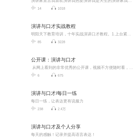
演讲家宣言我喜欢演讲我热爱演讲我是天生的演讲家我坚信，我一定做得到
14
1018
演讲与口才实战教程
明阳天下教育培训，十年实战演讲口才教程。1.上台紧张忘词怎么办？2.说话没逻辑，东拉西扯怎么改？3.性格内向能学好演讲口才吗？4.零基础多久能有明显提升？5.口才不好影响职场发展吗？6.平时多读书就能提升口才吗？7.说话声音小、没气场怎么改善？8.即兴...
85
3228
公开课：演讲与口才
从网上看到的非常优秀的公开课，视频不方便随时看，于是转换成音频，以供自己随时学习，分享出来与大家共享，如有侵权，马上删除，终生学习的同志们啊，加油！
6
675
演讲与口才/每日一练
每日一练，让表达更有说服力
238
2.4万
演讲与口才及个人分享
每天的感触！记录并提高语言表达！