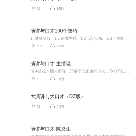
39
1454
演讲与口才100个技巧
1. 准备阶段 1.1 研究主题 1.2 设定目标 1.3 了解听众 1.4 构建结构 1.5 制定提纲 1.6 准备资料 1.7 演讲稿撰写 1.8 设计视觉辅助工具 1.9 预设问题与回答 1.10 调整心态与克服恐惧2. 演讲内容技巧 2.1 引人...
108
9358
演讲与口才-主播说
演讲难么？因人而异，只要学会正确的方法，你也可以成为演讲高手。 以主播的视角解读演讲的奥秘。主播：凡奇，一个从业十余年，有上千场直播经验的电视台新闻主播。
15
3.8万
大演讲与大口才（DZ版）
21
4.3万
演讲与口才-陈义生