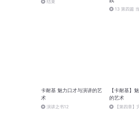
践
结束
13 第四篇
术（3）
卡耐基 魅力口才与演讲的艺
【卡耐基】魅
术
的艺术
演讲之书12
【第四章】
和个性（2）语
动有趣