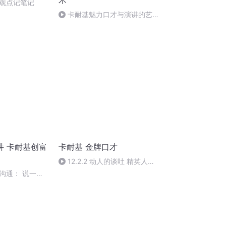
术
观点记笔记
卡耐基魅力口才与演讲的艺术
026
讲 卡耐基创富
卡耐基 金牌口才
12.2.2 动人的谈吐 精英人物
的标志之一 增强记忆有助于讲话
沟通： 说一些
不断重复 联想