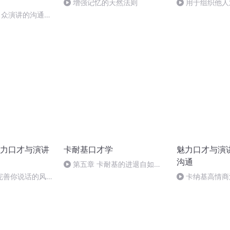
增强记忆的天然法则
用于组织他人
 当众演讲的沟通艺
力口才与演讲
卡耐基口才学
魅力口才与演
沟通
第五章 卡耐基的进退自如术
第四节 结尾留人回味的艺术
完善你说话的风格
卡纳基高情商
调可以让语言生
温柔的谎言