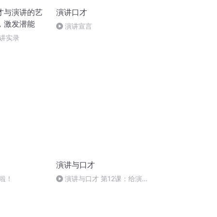
才与演讲的艺
演讲口才
，激发潜能
演讲宣言
讲实录
演讲与口才
啦！
演讲与口才 第12课：给演讲
画上圆满句号