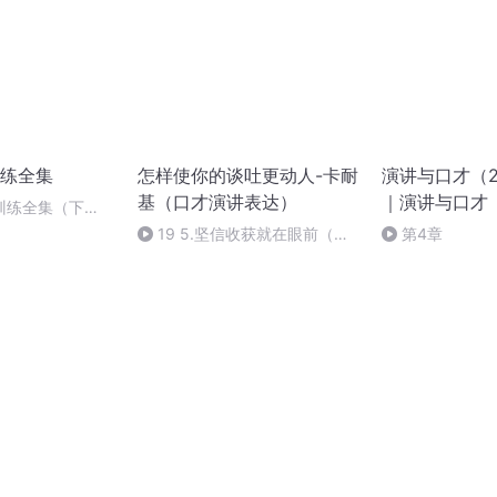
练全集
怎样使你的谈吐更动人-卡耐
演讲与口才（2
基（口才演讲表达）
｜演讲与口才
训练全集（下
19 5.坚信收获就在眼前（完
第4章
成）