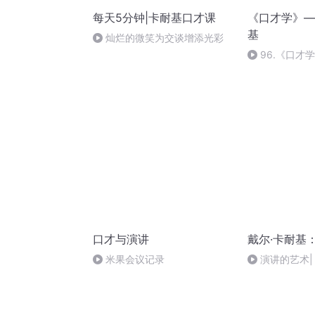
每天5分钟|卡耐基口才课
《口才学》—
基
灿烂的微笑为交谈增添光彩
96.《口才
的挑战】充分
讲技巧
口才与演讲
戴尔·卡耐基
米果会议记录
演讲的艺术| 3
Conversation E