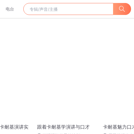
电台
 卡耐基演讲实
跟着卡耐基学演讲与口才
卡耐基魅力口