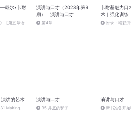
—戴尔•卡耐
演讲与口才（2023年第9
卡耐基魅力口
期）｜演讲与口才
术｜强化训练
学》【第五章语言
第4章
附录：精彩演
运用自己学习的演
：演讲的艺术
演讲与口才
演讲与口才
1 Making
35.井底的驴子
新书准备开始
ffective