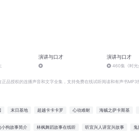
演讲与口才
演讲与口才
生
460集《时
诵#生活感悟#抒
分
含正品授权的连播声音和文字全集，支持免费在线试听阅读和有声书MP3
因
末日基地
超越卡卡卡罗
心动难耐
海贼之萨卡斯基
因大时代
异界基地系统
重生末世基地
学会忍耐
古基因世
的小狗故事简介
林枫舞蹈故事在线听
听宜兴人讲宜兴故事
鬼
德
修真之基地