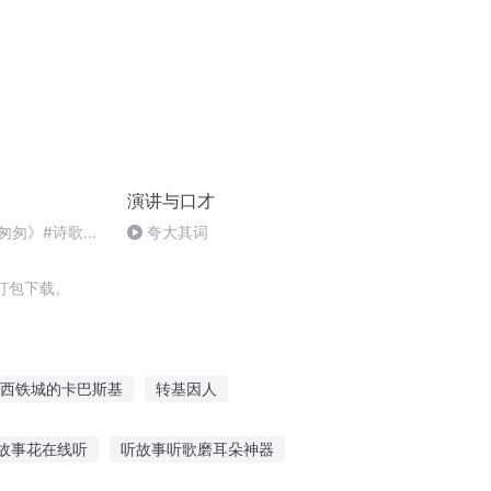
演讲与口才
光匆匆》#诗歌朗
夸大其词
情散文#正能量
打包下载。
西铁城的卡巴斯基
转基因人
界
高达之无耐
我欲成仙仙耐我何
故事花在线听
听故事听歌磨耳朵神器