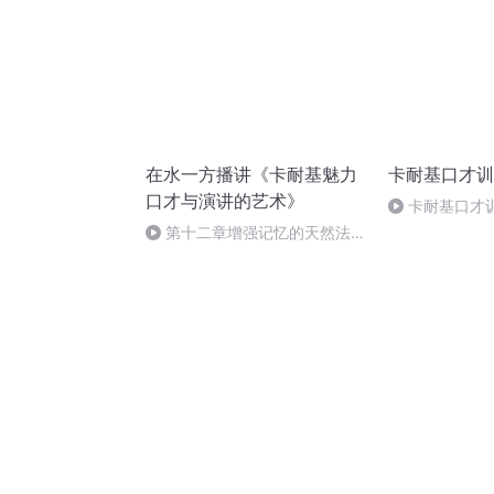
在水一方播讲《卡耐基魅力
卡耐基口才训
口才与演讲的艺术》
卡耐基口才
篇）-52
第十二章增强记忆的天然法则
之1记忆法则之一：加深印象