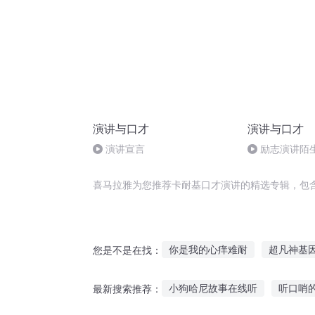
演讲与口才
演讲与口才
演讲宣言
励志演讲陌
喜马拉雅为您推荐卡耐基口才演讲的精选专辑，包
你是我的心痒难耐
超凡神基
您是不是在找：
生还者基地
文基起武
基
小狗哈尼故事在线听
听口哨
最新搜索推荐：
小小家丁大能耐
你好我是基