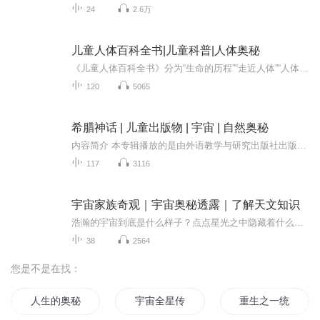
24
2.6万
儿童人体百科全书|儿童科普|人体奥秘
《儿童人体百科全书》分为“生命的历程”“走近人体”“人体天然屏障”“食物的旅行”“维持生命的航运网”“呼吸系统”“运动系统”“神经系统”“内分泌系统”“现代医学”“做好保健，身体棒棒”“急救常识”等版块，精彩讲述有关人体的科学知识。你了...
120
5065
希腊神话 | 儿童出版物 | 宇宙 | 自然奥秘
内容简介 本专辑播放的是由外语教学与研究出版社出版的《希腊神话》，讲述了众神与人类之间的爱恨情仇、英雄壮举与冒险历程，展现了古人对宇宙、自然、人性及道德的深刻理解和想象，充满了奇幻色彩与深刻哲理，作为一本经典的文学作品，该书为读者呈现了...
117
3116
宇宙家族奇观｜宇宙奥秘透露｜了解天文知识
浩瀚的宇宙到底是什么样子？点点星光之中隐藏着什么秘密？如果你稍微具备了一点宇宙知识，就会对这个未知的领域产生深深的震撼。宇宙的“黑色骑士”“四大天王”、黑洞、宇宙的怪物……这一切的一切，都非常神奇，非常怪异，在这里我们一起拨开他们神秘的...
38
2564
您是不是在找：
人生的奥秘
宇宙全星传
重生之一统宇宙