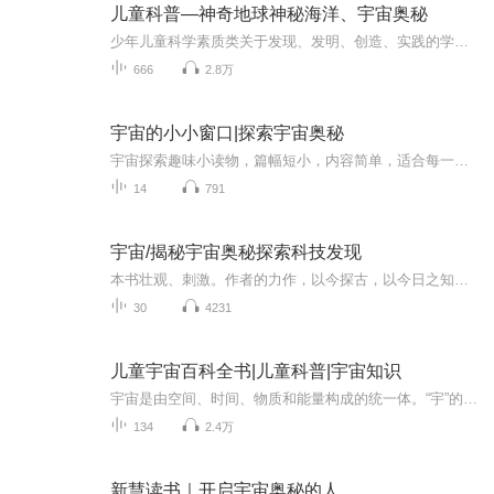
儿童科普—神奇地球神秘海洋、宇宙奥秘
少年儿童科学素质类关于发现、发明、创造、实践的学问。帮助我们了解物质世界的现象,寻求宇宙和自然法则,研究自然世界的规律。人类的进步离不开科技的力量。
666
2.8万
宇宙的小小窗口|探索宇宙奥秘
宇宙探索趣味小读物，篇幅短小，内容简单，适合每一个对宇宙充满好奇与向往的听友收听。作者：杨宏伟演播：江湖野兔欢迎收听和订阅。
14
791
宇宙/揭秘宇宙奥秘探索科技发现
本书壮观、刺激。作者的力作，以今探古，以今日之知识、今日之科学，探索世界之根源。热情洋溢的内容、诗情画意的叙述，探幽索隐、高层建瓴。一书在手，赏心悦目。
30
4231
儿童宇宙百科全书|儿童科普|宇宙知识
宇宙是由空间、时间、物质和能量构成的统一体。“宇”的本义是“上下四方”，“宙”的本义是“古往今来”，所以简单地说，宇宙就是一切时间和空间的综合。从古至今，人类探索太空的脚步未曾停止。随着科学技术的发展，将来揭示更多太空奥秘的人，也许就是...
134
2.4万
新慧读书｜开启宇宙奥秘的人