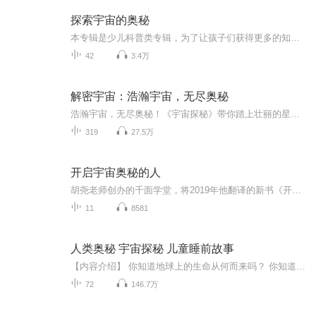
探索宇宙的奥秘
本专辑是少儿科普类专辑，为了让孩子们获得更多的知识和智慧，引导孩子健康快乐成长，探索宇宙奥秘揭开宇宙中小朋友们感兴趣又有疑问的问题，通过学习扩大孩子们的知识面，让他们的眼界更加开阔，激发孩子们学习的兴趣，让孩子们不知不觉地投入到学习中去...
42
3.4万
解密宇宙：浩瀚宇宙，无尽奥秘
浩瀚宇宙，无尽奥秘！《宇宙探秘》带你踏上壮丽的星际之旅，深入探索太阳系中那些熟悉又神秘的天体。 从炽热耀眼的太阳——太阳系的能量之源，到笼罩在厚重云层下、高温高压的金星；从昼夜温差悬殊、快速绕日的水星，到地球最亲密的伙伴月球，本专辑将用生...
319
27.5万
开启宇宙奥秘的人
胡尧老师创办的千面学堂，将2019年他翻译的新书《开启宇宙奥秘的人》本书作为礼物，开放给所有人免费阅读，愿这本结束前沿科学真理的书，带给您不一样的思想火种，点燃您内心的火花。...
11
8581
人类奥秘 宇宙探秘 儿童睡前故事
【内容介绍】 你知道地球上的生命从何而来吗？ 你知道人类是什么时候产生的吗？ 你知道人类的生命蕴藏着怎样的秘密吗？ 肥胖与遗传有关系吗？ 同性恋是如何形成的？ 真的有“起死回生”现象吗？ “人体自燃”又是怎么回事？ 让我们一起走进《人类奥秘》......
72
146.7万