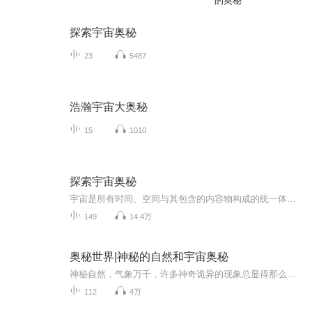
的奥秘
探索宇宙奥秘
23
5487
浩瀚宇宙大奥秘
15
1010
探索宇宙奥秘
宇宙是所有时间、空间与其包含的内容物构成的统一体，包含行星、恒星、星系、星系际空间、次原子粒子等所有物质与能量。 人类所观察到的部分宇宙物件大约由4.9%的普通物质（构成恒星、行星、气体和尘埃的物质）或“重子”，26.8%的暗物质和68.3%的暗能量构...
149
14.4万
奥秘世界|神秘的自然和宇宙奥秘
神秘自然，气象万千，许多神奇诡异的现象总显得那么令人费解，那么耸人听闻，使我们周围处处笼罩着一种神秘气氛，不免心生一种探索的冲动。本专辑将抽选世界多个神秘未解之谜，天上飘落的动物雨、五彩雨，“永不凋落”的彩虹，“会跳舞”的石头，更有那死...
112
4万