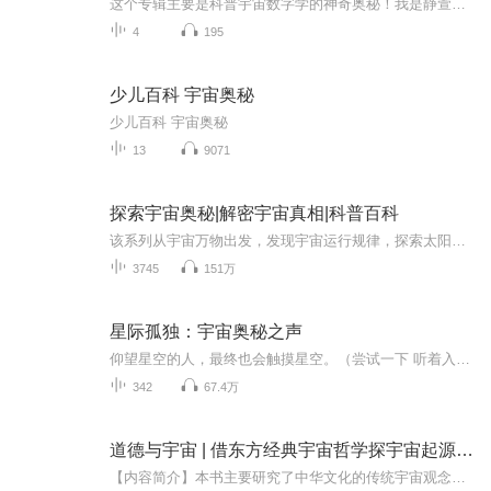
这个专辑主要是科普宇宙数字学的神奇奥秘！我是静萱，在宇宙数字学的深入研究和实践中已经6年，其中包括数字能量，生命密码，奇门易数，九天玄数等由于很多人对这个数字学一知半解，而且有很多的疑惑，包括找我调过手机号，数字调理等，依然会有很多的自己...
4
195
少儿百科 宇宙奥秘
少儿百科 宇宙奥秘
13
9071
探索宇宙奥秘|解密宇宙真相|科普百科
该系列从宇宙万物出发，发现宇宙运行规律，探索太阳系、银河系与宇宙之间的密切关系，探讨人类起源于发展，用浅显易懂的话语，让更多人了解宇宙、认识宇宙并发展宇宙奥秘。
3745
151万
星际孤独：宇宙奥秘之声
仰望星空的人，最终也会触摸星空。（尝试一下 听着入睡~ ）让我们一同穿越星际，启程前往未知宇宙，聆听宇宙的回响，感受跨越光年的壮丽与和谐，激发无限想象与科学思考。岁月悠长，与您讲讲——星空的故事
342
67.4万
道德与宇宙 | 借东方经典宇宙哲学探宇宙起源奥秘
【内容简介】本书主要研究了中华文化的传统宇宙观念与现代宇宙学、物理学研究的结合，阐述了基于中华传统“阴阳”相生相冲的动态平衡思想下，对宇宙本源的组成以及宇宙如何从能量演化至“奇点”大爆炸等运行规律进行了系统研究和分析，同时以宇宙万物自身...