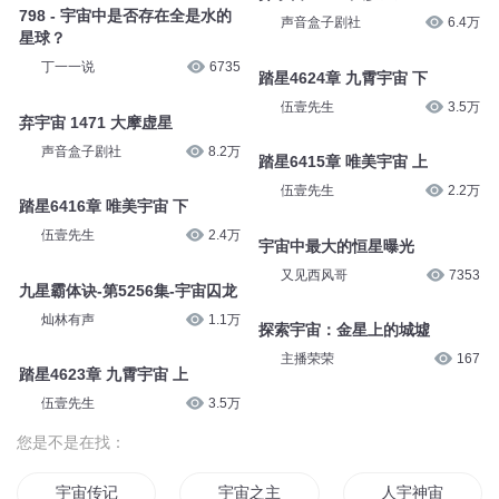
798 - 宇宙中是否存在全是水的
声音盒子剧社
6.4万
星球？
丁一一说
6735
踏星4624章 九霄宇宙 下
伍壹先生
3.5万
弃宇宙 1471 大摩虚星
声音盒子剧社
8.2万
踏星6415章 唯美宇宙 上
伍壹先生
2.2万
踏星6416章 唯美宇宙 下
伍壹先生
2.4万
宇宙中最大的恒星曝光
又见西风哥
7353
九星霸体诀-第5256集-宇宙囚龙
灿林有声
1.1万
探索宇宙：金星上的城墟
主播荣荣
167
踏星4623章 九霄宇宙 上
伍壹先生
3.5万
您是不是在找：
宇宙传记
宇宙之主
人宇神宙