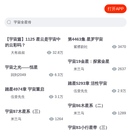
打开APP
宇宙全星传
【宇宙篇】1125 星云是宇宙中
第4463集 星罗宇宙
的云彩吗？
紫襟剧社
3470
大有叔叔
32.8万
宇宙19金星：探索金星
宇宙之光——恒星
米兰马
2637
回到2049
6.3万
踏星5293章 活性宇宙
踏星4974章 宇宙重启
伍壹先生
2.9万
伍壹先生
3.1万
宇宙86木星系（二）
宇宙87木星系（三）
米兰马
1289
米兰马
1264
宇宙83小行星带（三）