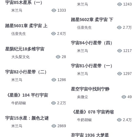
宇宙85木星系（一）
米兰马
1243
米兰马
1333
踏星5602章 柔宇宙 下
踏星5601章 柔宇宙 上
伍壹先生
2.7万
伍壹先生
2.6万
宇宙84小行星带（四）
星陨纪元18多维宇宙
米兰马
1217
大头梨文化
28
宇宙81小行星带（一）
宇宙82小行星带（二）
米兰马
1297
米兰马
1286
星空宇宙中找到宁静
《星垂》104 平行宇宙
矣微尘
49
牛奶胡椒
2.2万
《星垂》078 宇宙坍缩
宇宙15水星：颜色之谜
牛奶胡椒
2.4万
米兰马
2869
弃宇宙 1936 大梦星