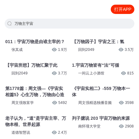
打开APP
万物主宇宙
011：宇宙万物是由谁主宰的？
【万物因子】宇宙之王：氢
张其成
1.9万
回到2049
3.5万
【宇宙所想】万物汇聚于此
1.宇宙万物皆有“法”可循
回到2049
3.7万
一间云上小酒馆
815
第1778篇：周文强—《宇宙实
《宇宙实相二》-559 万物本一
相篇5》心生万物，万物由心造
体
周文强致富学
5492
周文强精选独播音频
3598
老子认为，“道”是宇宙主宰、万
列子臆说 203 宇宙万物的来源
物本根、世界起源
南怀瑾大学堂
2908
道德智慧说
2.4万