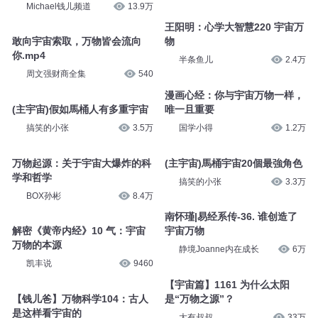
Michael钱儿频道
13.9万
王阳明：心学大智慧220 宇宙万
敢向宇宙索取，万物皆会流向
物
你.mp4
半条鱼儿
2.4万
周文强财商全集
540
漫画心经：你与宇宙万物一样，
(主宇宙)假如馬桶人有多重宇宙
唯一且重要
搞笑的小张
3.5万
国学小得
1.2万
万物起源：关于宇宙大爆炸的科
(主宇宙)馬桶宇宙20個最強角色
学和哲学
搞笑的小张
3.3万
BOX孙彬
8.4万
南怀瑾|易经系传-36. 谁创造了
解密《黄帝内经》10 气：宇宙
宇宙万物
万物的本源
静境Joanne内在成长
6万
凯丰说
9460
【宇宙篇】1161 为什么太阳
【钱儿爸】万物科学104：古人
是“万物之源”？
是这样看宇宙的
大有叔叔
33万