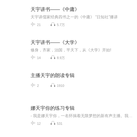
天宇讲书——《中庸》
天宇讲儒家经典四书之一的《中庸》 “日知社”播讲
21
5.7万
天宇讲书——《大学》
修身，齐家，治国，平天下，从《大学》开始!
14
8.9万
主播天宇的朗读专辑
2
1910
娜天宇你的练习专辑
- 我是娜天宇你，一名怀揣着无限梦想的新有声主播。我的声音是我驶向有声海洋的小船。我带着对这个世界的好奇和一堆有趣的故事、新奇的想法，刚刚启航。就像一个初出茅庐的探险家，我要在有声的天地里开辟属于自己的有趣角落。我会用我的声音给你描绘出五...
12
531