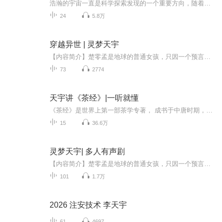
浩瀚的宇宙一直是科学探索发现的一个重要方向，随着现代科技的应用，太空领域的研究发现可谓“日新月异”。本书结合人类所能看到的关于宇宙和太空的*发现与青少年的认知特点，系统地以孩子能看懂的语言和喜欢的方式，向他们介绍大世界、新宇宙。本书对恒星...
24
5.8万
穿越异世 | 灵梦天宇
【内容简介】楚零孟是地球的普通女孩，只因一个预言，她穿越到了异世界，意外演变出来的意外又会产生什么样的结果？【作者简介】灵梦【精彩片段】楚零孟知道这件事情已经有三天了，三天的时间里师尊很明显已经把事情分别传达给每一个人了，宗门内的师兄师...
73
2774
天宇讲《茶经》|一听就懂
《茶经》是世界上第一部茶学专著， 成书于中唐时期，作者是茶圣陆羽。 天宇习茶讲茶多年， 但是讲这第一部茶书还是终日乾乾，夕惕若厉。 不求有功，但求无过。 希望朋友们支持，也欢迎拍砖。
15
36.6万
灵梦天宇| 多人有声剧
【内容简介】楚零孟是地球的普通女孩，只因一个预言，她穿越到了异世界，意外演变出来的意外又会产生什么样的结果？【作者简介】灵梦【精彩片段】楚零孟知道这件事情已经有三天了，三天的时间里师尊很明显已经把事情分别传达给每一个人了，宗门内的师兄师...
101
1.7万
2026 注安技术 李天宇
61
4697