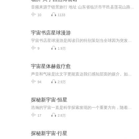
音频来源于链景旅行 地址 山东省临沂市平邑县莲花山路 票价描述 成人票80元；70岁以上老人、1.2米以下儿童免费。 开放时间 8:00-17:00（4月-10月）；8:00-16:00（11月-次年3月）。 乘车信息 暂无
10
1133
宇宙书店星球漫游
宇宙书店星球漫游是阅读日的特别策划当全球因为突发公共卫生危机纷纷陷入泥淖，当城市公共空间随之发生变化，我们不禁想到，书店在城市中扮演着什么角色呢？带着这样的疑问，我们推出这期特别节目，从城市规划者的视角出发，与独立书店一起对话、将书店的风貌更真实全面的呈现给大家。
9
1.9万
宇宙星体赫兹疗愈
声音和气味是比文字更能直达我们感知层面的媒介。如果说音乐作品承载了人的主观情绪和思维架构。那么，像钵音这样的声音则更多的摆脱了人心的操控性，让声音表达声音的时空。去除掉一切宗教文化的边界，让我们以一种纯粹的状态来聆听一次钵音，看看我们的...
94
2.9万
探秘新宇宙·恒星
浩瀚的宇宙一直是科学探索发现的一个重要方向，随着现代科技的应用，太空领域的研究发现可谓“日新月异”。本书结合人类所能看到的关于宇宙和太空的发现与青少年的认知特点，系统地以孩子能看懂的语言和喜欢的方式，向他们介绍大世界、新宇宙。本书对恒星...
17
2.8万
探秘新宇宙·行星