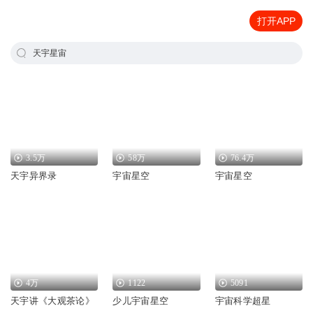
打开APP
天宇星宙
3.5万
58万
76.4万
天宇异界录
宇宙星空
宇宙星空
4万
1122
5091
天宇讲《大观茶论》
少儿宇宙星空
宇宙科学超星