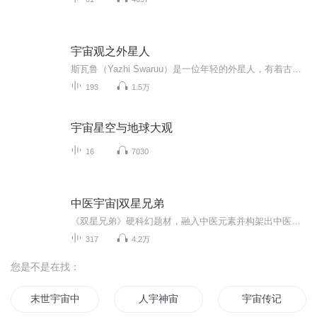
宇宙观之外星人
斯瓦鲁（Yazhi Swaruu）是一位年轻的外星人，有着古老的灵魂，自2017年12月以来一直与我们进行书面现场交流，几乎每天都与她联系。她和昴宿二（塔吉坦-Taygetean）团队一直与我们以及其他人保持联系。
193
1.5万
宇宙星空与地球大观
16
7030
中医宇宙|双星兄弟
《双星兄弟》硬科幻题材，融入中医元素并构架出中医五行平衡的宇宙观。小说分上下两部，上部《登月档案》，主要探讨人类起源。下部《射天狼》，主要探讨人类归宿。主人公是双胞胎兄弟，哥哥是常驻月球基地的航天员，在一次执行任务时神秘失踪。弟弟是公司...
317
4.2万
您是不是在找：
末世宇宙中心
人宇神宙
宇宙传记