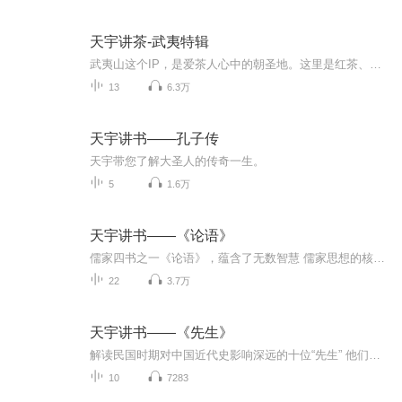
天宇讲茶-武夷特辑
武夷山这个IP，是爱茶人心中的朝圣地。这里是红茶、乌龙茶的起源地；这里是最早的世界双遗产保护区；这里有最自然的生态，是鸟的世界、蛇的世界、茶树品种的王国；这里是具有代表性的丹霞地貌，三十六峰、七十二洞、九十九岩；这里是爱茶人汇聚的地方，全...
13
6.3万
天宇讲书——孔子传
天宇带您了解大圣人的传奇一生。
5
1.6万
天宇讲书——《论语》
儒家四书之一《论语》，蕴含了无数智慧 儒家思想的核心著作，孔子及弟子们的言行记录 天宇细致讲解。
22
3.7万
天宇讲书——《先生》
解读民国时期对中国近代史影响深远的十位“先生” 他们都是响当当的大教育家，他们对中国的文化传承起到了不可磨灭的作用。 天宇在“日知社”解读。
10
7283