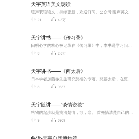
天宇英语美文朗读
暖声双语读文，持续更新，欢迎订阅。公众号|暖声英文
21
4.3万
天宇讲书——《传习录》
阳明心学的核心被记录在《传习录》中，本书是学习阳明心学最佳的蓝本。天宇讲解。
8
2.6万
天宇讲书——《西太后》
日本学者加藤徹先生研究慈禧的专著。慈禧太后，在更广阔的一个范围内被称为“西太后”。她是中国历史上实际掌控朝政时间最久的女人，她有杀伐果决的一面，也有温柔感性的一面，她是天使还是魔鬼，她在中国历史上起到的负面作用多，还是正面作用大？且看加...
8
9337
天宇随讲——“谈情说欲”
格物的起步就是搞清楚情，欲，念。 首先搞清楚自己的，然后搞清楚他人的。 本档节目从情、欲直接入手， 和大家聊一聊情与欲的本质。
9
6909
临沂-天宇自然博物馆