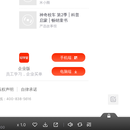
米小圈
神奇校车 第2季 | 科普
启蒙 | 畅销童书
严选故事馆
手机端
企业版
电脑端
员工学习，企业买单
版权声明
自律承诺
：400-838-5616
x
1.0
:00