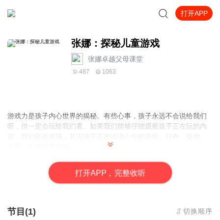
打开APP
张娜：探秘儿童游戏
张娜卓越父母课堂
487
1063
游戏力是孩子内心世界的揭秘。有些心事，孩子永远不会说给我们
听，但一定会玩给我们看。如果我们能够仔细观察孩子正在玩的内
容，我们就会发现，其实孩子正在诉说心中的喜悦、好奇、疑虑、
失望、悲伤甚至恐惧。
如果游戏力成为你的育儿指南，
打
开
A
P
P，完整收听
那么你的孩子长大后一定会说：“我有一个天堂般的童年。”
-----美国亚马逊书评
主播：张娜，中科院心理所儿童发展与教育心理学硕士研究生，沐
节目(1)
切换顺序