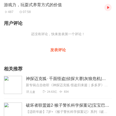
浴幸福首席心理咨询师，青少年教育专家，知名心理专家，特邀心
游戏力，玩耍式养育方式的价值
理热线专家，美国P.E.T.效能父母教练，认知和意象对话治疗师，多
元智能的践行者，STEAM（Science科学. Technology科技.
487
07:58
Engineering工程. Arts艺术. Math数学）教育的倡导者
用户评论
还没有评论，快来发表第一个评论！
发表评论
相关推荐
神探迈克狐· 千面怪盗|侦探大赛|灰狼危机|多多罗
新专辑点击收听《神探迈克狐·怪盗归来篇｜多多罗》！！！>>>点击进入主播橱窗购买《神探迈克狐》系列图书吧!<<<多多罗故事【点击前往】收听多多罗其他好玩有趣的故...
24.63亿
834
儿童
破坏者联盟篇2·猴子警长科学探案记|宝宝巴士故事
【适听年龄】7岁+《猴子警长科学探案记》系列《破坏者联盟篇1·猴子警长科学探案记》>>>《破坏者联盟篇2·猴子警长科学探案记》>>>《破坏者联盟篇3·猴子警长科...