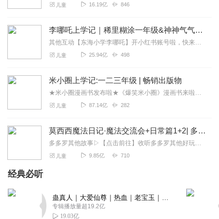
16.19亿
846
儿童
李哪吒上学记｜稀里糊涂一年级&神神气气二年级
其他互动【东海小学李哪吒】开小红书账号啦，快来关注和李哪吒成为好朋友！有机会免费领儿童会员、官方周边！【点击加入】东海小学广播站圈子，更多互动！李哪吒全新冒险番...
25.94亿
498
儿童
米小圈上学记:一二三年级 | 畅销出版物
★米小圈漫画书发布啦★《爆笑米小圈》漫画书来啦《米小圈上学记》一二三年级正版广播剧！《米小圈上学记》系列是儿童作家北猫最新创作的儿童小说系列，作品诙谐幽默、好...
87.14亿
282
儿童
莫西西魔法日记·魔法交流会+日常篇1+2| 多多罗
多多罗其他故事▷【点击前往】收听多多罗其他好玩有趣的故事▷【点击加入】多多罗圈子，和粉丝们一起互动吧！关注公众号：多多罗故事欢迎关注微信公众号/小红书：多多罗...
9.85亿
710
儿童
经典必听
蛊真人｜大爱仙尊｜热血｜老宝玉｜多人VIP免费有声剧
专辑播放量超19.2亿
19.03亿