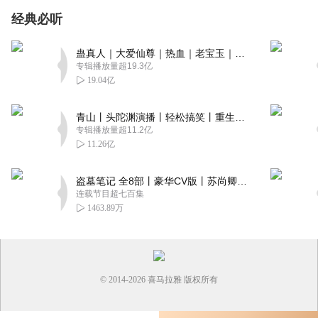
经典必听
蛊真人｜大爱仙尊｜热血｜老宝玉｜多人VIP免费有声剧
专辑播放量超19.3亿
19.04亿
青山丨头陀渊演播丨轻松搞笑丨重生穿越丨古代权谋丨VIP免费 | 多人有声剧
专辑播放量超11.2亿
11.26亿
盗墓笔记 全8部丨豪华CV版丨苏尚卿&边江 领衔 多人有声剧丨冠声文化丨南派三叔
连载节目超七百集
1463.89万
© 2014-
2026
喜马拉雅 版权所有