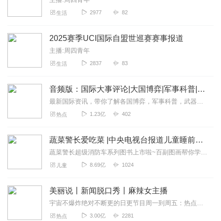
2977
82
生活
2025赛季UCI国际自盟世巡赛赛事报道
主播:周四青年
2837
83
生活
音频版：国际大事评论|大国博弈|军事科普|科技讲解
最新国际资讯，带你了解各国博弈，军事科普，武器博览。本专辑为听风的蚕原创专辑，本专辑将为您介绍军事科普和国际动态和热点大事，通过独家解读，为您理清热点之下的脉络...
1.23亿
402
热点
蔬菜警长爱吃菜 |中央电视台报道儿童睡前侦探故事
蔬菜警长超级消防车系列图书上市啦~百副图画帮你学到超多知识！蔬菜警长前传《神奇双猫3·警校争霸赛》火热播出，用科学知识破解谜团，快去收听吧！【点我点我】【获央视...
8.69亿
1024
儿童
美丽说丨新闻脱口秀丨麻辣女主播
宇宙不爆炸绝对不断更的日更节目周一到周五：热点新闻一锅端周末：听众投稿话题探讨随便闲聊>>>不知道怎么进主播橱窗购买零食的点击我哟，点我点我！<<<马栏山...
3.00亿
2281
热点